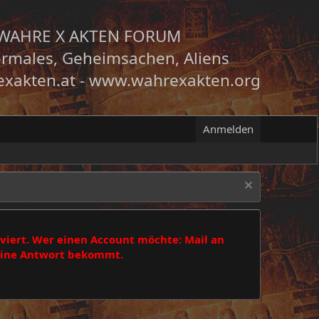
WAHRE X AKTEN FORUM
rmales, Geheimsachen, Aliens
xakten.at
-
www.wahrexakten.org
Anmelden
viert. Wer einen Account möchte: Mail an
 eine Antwort bekommt.