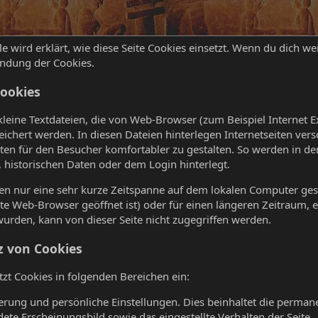
le wird erklärt, wie diese Seite Cookies einsetzt. Wenn du dich wei
ndung der Cookies.
ookies
kleine Textdateien, die von Web-Browser (zum Beispiel Internet E
ichert werden. In diesen Dateien hinterlegen Internetseiten ve
ten für den Besucher komfortabler zu gestalten. So werden in d
, historischen Daten oder dem Login hinterlegt.
n nur eine sehr kurze Zeitspanne auf dem lokalen Computer gesp
e Web-Browser geöffnet ist) oder für einen längeren Zeitraum, eve
t wurden, kann von dieser Seite nicht zugegriffen werden.
z von Cookies
etzt Cookies in folgenden Bereichen ein:
ierung und persönliche Einstellungen. Dies beinhaltet die perm
ete Erscheinungsbild sowie das eingestellte Verhalten der Seite.