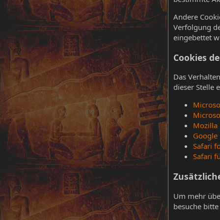
Andere Cookie
Verfolgung de
eingebettet 
Cookies de
Das Verhalte
dieser Stelle
Microso
Microso
Mozilla 
Google
Safari 
Safari f
Zusätzlich
Um mehr über 
besuche bitt