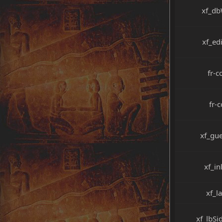
xf_db
xf_ed
fr-c
fr-
xf_gu
xf_i
xf_l
xf_lbSi