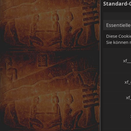
Standard-C
Essentiell
Diese Cooki
Sie können 
xf_
xf
xf