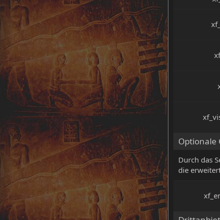
xf
x
xf_vi
Optionale 
Durch das Se
die erweite
xf_e
Drittanbie