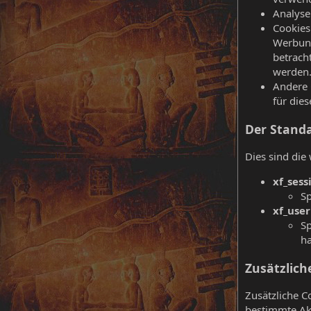
Analyse
Cookies
Werbung
betrach
werden
Andere 
für die
Der Standa
Dies sind die
xf_sess
Sp
xf_user
Sp
ha
Zusätzlich
Zusätzliche 
bestimmte Ak