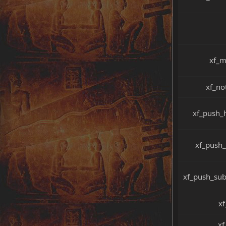
xf_m
xf_no
xf_push_h
xf_push_
xf_push_sub
xf
xf