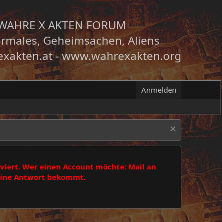
WAHRE X AKTEN FORUM
rmales, Geheimsachen, Aliens
xakten.at
-
www.wahrexakten.org
Anmelden
viert. Wer einen Account möchte: Mail an
 eine Antwort bekommt.