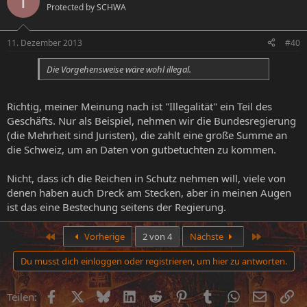
T
Protected by SCHWA
11. Dezember 2013
#40
Die Vorgehensweise wäre wohl illegal.
Richtig, meiner Meinung nach ist "Illegalität" ein Teil des
Geschäfts. Nur als Beispiel, nehmen wir die Bundesregierung
(die Mehrheit sind Juristen), die zahlt eine große Summe an
die Schweiz, um an Daten von gutbetuchten zu kommen.
Nicht, dass ich die Reichen in Schutz nehmen will, viele von
denen haben auch Dreck am Stecken, aber in meinen Augen
ist das eine Bestechung seitens der Regierung.
Erste
Letzte
Vorherige
2 von 4
Nächste
Du musst dich einloggen oder registrieren, um hier zu antworten.
Facebook
X (Twitter)
Bluesky
LinkedIn
Reddit
Pinterest
Tumblr
WhatsApp
E-Mail
Li
Teilen: