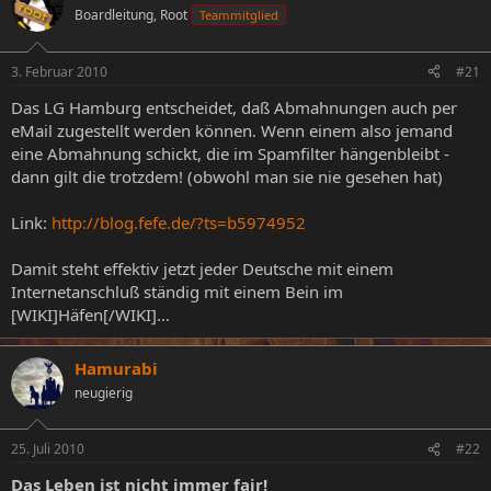
Boardleitung, Root
Teammitglied
e
e
l
l
l
l
3. Februar 2010
#21
e
t
r
a
Das LG Hamburg entscheidet, daß Abmahnungen auch per
m
eMail zugestellt werden können. Wenn einem also jemand
eine Abmahnung schickt, die im Spamfilter hängenbleibt -
dann gilt die trotzdem! (obwohl man sie nie gesehen hat)
Link:
http://blog.fefe.de/?ts=b5974952
Damit steht effektiv jetzt jeder Deutsche mit einem
Internetanschluß ständig mit einem Bein im
[WIKI]Häfen[/WIKI]...
Hamurabi
neugierig
25. Juli 2010
#22
Das Leben ist nicht immer fair!