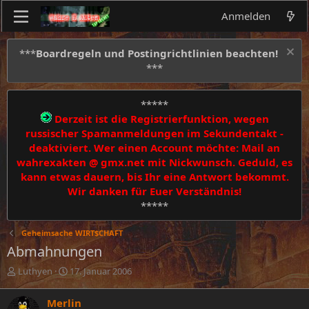
Anmelden
***
Boardregeln und Postingrichtlinien beachten!
***
*****
Derzeit ist die Registrierfunktion, wegen
russischer Spamanmeldungen im Sekundentakt -
deaktiviert. Wer einen Account möchte: Mail an
wahrexakten @ gmx.net mit Nickwunsch. Geduld, es
kann etwas dauern, bis Ihr eine Antwort bekommt.
Wir danken für Euer Verständnis!
*****
Geheimsache WIRT$CHAFT
Abmahnungen
E
E
Luthyen
17. Januar 2006
r
r
s
s
Merlin
t
t