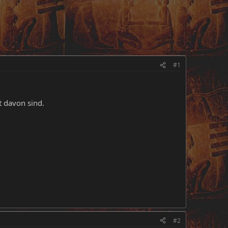
#1
t davon sind.
#2