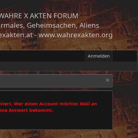
WAHRE X AKTEN FORUM
rmales, Geheimsachen, Aliens
xakten.at
-
www.wahrexakten.org
Anmelden
viert. Wer einen Account möchte: Mail an
 eine Antwort bekommt.