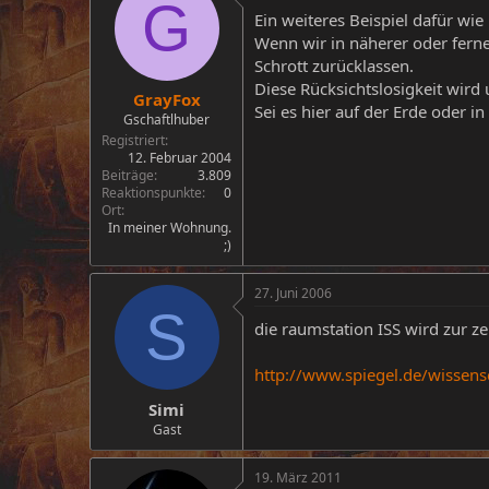
G
Ein weiteres Beispiel dafür wie
Wenn wir in näherer oder fern
Schrott zurücklassen.
Diese Rücksichtslosigkeit wir
GrayFox
Sei es hier auf der Erde oder i
Gschaftlhuber
Registriert
12. Februar 2004
Beiträge
3.809
Reaktionspunkte
0
Ort
In meiner Wohnung.
;)
27. Juni 2006
S
die raumstation ISS wird zur z
http://www.spiegel.de/wissen
Simi
Gast
19. März 2011