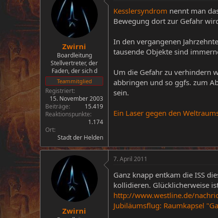
Kesslersyndrom
nennt man das 
Bewegung dort zur Gefahr wird
In den vergangenen Jahrzehnte
Zwirni
tausende Objekte sind immern
Boardleitung
Stellvertreter, der
Faden, der sich d
Um die Gefahr zu verhindern wu
abbringen und so ggfs. zum Ab
Teammitglied
Registriert
sein.
15. November 2003
Beiträge
15.419
Ein Laser gegen den Weltraumsc
Reaktionspunkte
1.174
Ort
Stadt der Helden
7. April 2011
Ganz knapp entkam die ISS dies
kollidieren. Glücklicherweise 
http://www.westline.de/nachr
Jubiläumsflug: Raumkapsel "Gag
Zwirni