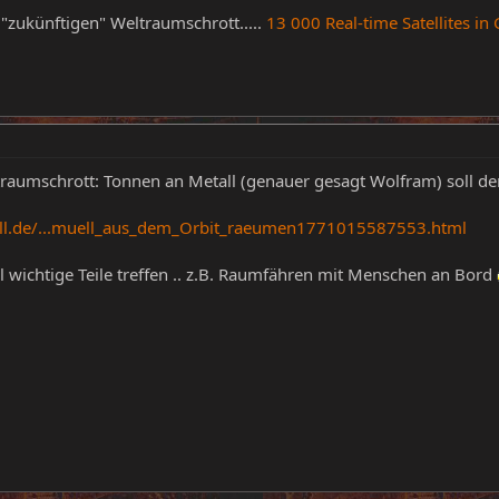
"zukünftigen" Weltraumschrott.....
13 000 Real-time Satellites in
raumschrott: Tonnen an Metall (genauer gesagt Wolfram) soll d
ell.de/...muell_aus_dem_Orbit_raeumen1771015587553.html
 wichtige Teile treffen .. z.B. Raumfähren mit Menschen an Bord