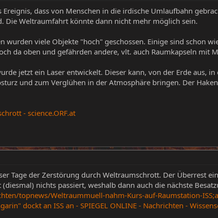
Ereignis, dass von Menschen in die irdische Umlaufbahn gebrach
. Die Weltraumfahrt könnte dann nicht mehr möglich sein.
n wurden viele Objekte "hoch" geschossen. Einige sind schon wi
och da oben und gefährden andere, vlt. auch Raumkapseln mit 
rde jetzt ein Laser entwickelt. Dieser kann, von der Erde aus, 
sturz und zum Verglühen in der Atmosphäre bringen. Der Haken: 
hrott - science.ORF.at
er Tage der Zerstörung durch Weltraumschrott. Der Überrest eines
ist (diesmal) nichts passiert, weshalb dann auch die nächste Besa
ichten/topnews/Weltraummuell-nahm-Kurs-auf-Raumstation-ISS;
arin" dockt an ISS an - SPIEGEL ONLINE - Nachrichten - Wissens