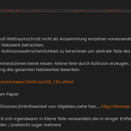
soll Weltraumschrott nicht als Ansammlung einzelner-voneinand
s Netzwerk betrachten.
ollisionswahrscheinlichkeit zu berechnen um zentrale Teile des
ümmer,können keine neuen -kleine-Teile durch Kollision erzeugen.
hung des gesamten Netzwerkes bewirken.
centre/news/2008/oct/08_185.shtml
am Papier
sionen,Eintrittswinkel von Objekten,siehe hier.....
http://thomas
rd sich irgendwann in kleine Teile verwandeln,die in einiger Entf
en ;-)vielleicht sogar mehrere