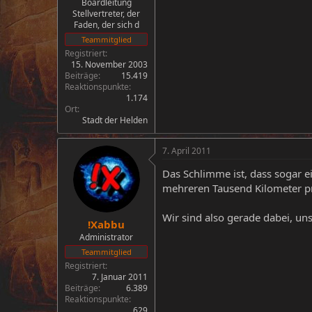
Boardleitung
Stellvertreter, der
Faden, der sich d
Teammitglied
Registriert
15. November 2003
Beiträge
15.419
Reaktionspunkte
1.174
Ort
Stadt der Helden
7. April 2011
Das Schlimme ist, dass sogar 
mehreren Tausend Kilometer pro
Wir sind also gerade dabei, uns
!Xabbu
Administrator
Teammitglied
Registriert
7. Januar 2011
Beiträge
6.389
Reaktionspunkte
629