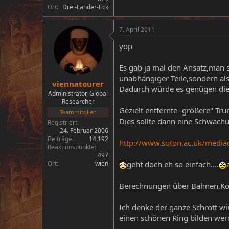
Ort
Drei-Länder-Eck
7. April 2011
yop
Es gab ja mal den Ansatz,man 
unabhängiger Teile,sondern al
viennatourer
Dadurch würde es genügen die K
Administrator, Global
Researcher
Gezielt entfernte -größere" Tr
Teammitglied
Dies sollte dann eine Schwäc
Registriert
24. Februar 2006
Beiträge
14.192
http://www.soton.ac.uk/media
Reaktionspunkte
497
Ort
wien
geht doch eh so einfach....
Berechnungen über Bahnen,Kolli
Ich denke der ganze Schrott wi
einen schönen Ring bilden werd