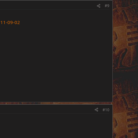
#9
011-09-02
#10