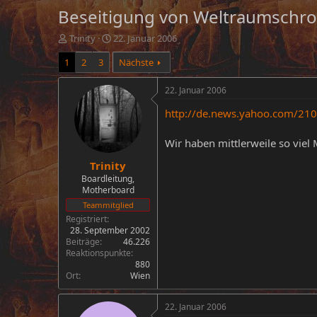
Beseitigung von Weltraumschro
E
E
Trinity
22. Januar 2006
r
r
1
2
3
Nächste
s
s
t
t
e
e
22. Januar 2006
l
l
http://de.news.yahoo.com/21
l
l
e
t
r
a
Wir haben mittlerweile so viel 
m
Trinity
Boardleitung,
Motherboard
Teammitglied
Registriert
28. September 2002
Beiträge
46.226
Reaktionspunkte
880
Ort
Wien
22. Januar 2006