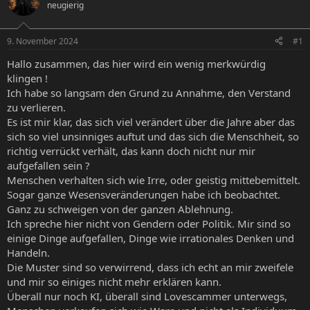
neugierig
e
e
l
l
l
l
9. November 2024
#1
e
t
r
a
Hallo zusammen, das hier wird ein wenig merkwürdig
m
klingen !
Ich habe so langsam den Grund zu Annahme, den Verstand
zu verlieren.
Es ist mir klar, das sich viel verändert über die Jahre aber das
sich so viel unsinniges auftut und das sich die Menschheit, so
richtig verrückt verhält, das kann doch nicht nur mir
aufgefallen sein ?
Menschen verhalten sich wie Irre, oder geistig mittebemittelt.
Sogar ganze Wesensveränderungen habe ich beobachtet.
Ganz zu schweigen von der ganzen Ablehnung.
Ich spreche hier nicht von Gendern oder Politik. Mir sind so
einige Dinge aufgefallen, Dinge wie irrationales Denken und
Handeln.
Die Muster sind so verwirrend, dass ich echt an mir zweifele
und mir so einiges nicht mehr erklären kann.
Überall nur noch KI, überall sind Lovescammer unterwegs,