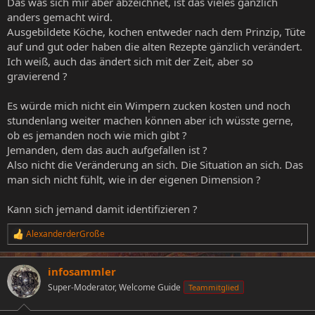
Das was sich mir aber abzeichnet, ist das vieles gänzlich
anders gemacht wird.
Ausgebildete Köche, kochen entweder nach dem Prinzip, Tüte
auf und gut oder haben die alten Rezepte gänzlich verändert.
Ich weiß, auch das ändert sich mit der Zeit, aber so
gravierend ?
Es würde mich nicht ein Wimpern zucken kosten und noch
stundenlang weiter machen können aber ich wüsste gerne,
ob es jemanden noch wie mich gibt ?
Jemanden, dem das auch aufgefallen ist ?
Also nicht die Veränderung an sich. Die Situation an sich. Das
man sich nicht fühlt, wie in der eigenen Dimension ?
Kann sich jemand damit identifizieren ?
AlexanderderGroße
R
e
a
infosammler
k
t
Super-Moderator, Welcome Guide
Teammitglied
i
o