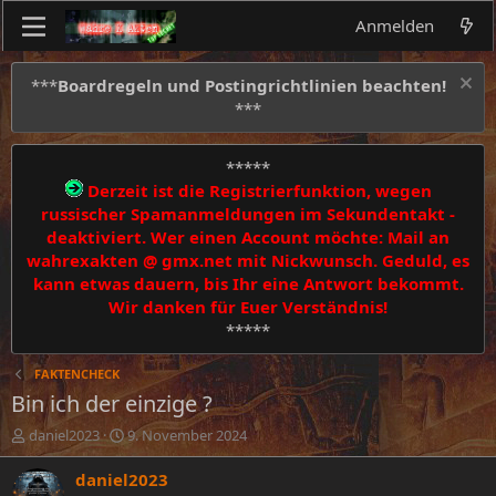
Anmelden
***
Boardregeln und Postingrichtlinien beachten!
***
*****
Derzeit ist die Registrierfunktion, wegen
russischer Spamanmeldungen im Sekundentakt -
deaktiviert. Wer einen Account möchte: Mail an
wahrexakten @ gmx.net mit Nickwunsch. Geduld, es
kann etwas dauern, bis Ihr eine Antwort bekommt.
Wir danken für Euer Verständnis!
*****
FAKTENCHECK
Bin ich der einzige ?
E
E
daniel2023
9. November 2024
r
r
s
s
daniel2023
t
t