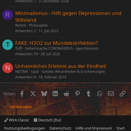
Antworten
2
3. Dezember 2024
Minimalismus - Hilft gegen Depressionen und
R
Stillstand
RoninS
Philosophie
Antworten
2
11. Juli 2023
FAKE: H2O2 zur Munddesinfektion?
T
Tuffi
Geheimsache CORONAVIRUS - (geschlossen)
Antworten
59
28. Juli 2020
Unheimliches Erlebnis aus der Kindheit
N
N0TIME
Spuk - Geister, Wesenheiten & Erscheinungen
Antworten
8
18. Februar 2019
Facebook
X (Twitter)
Bluesky
LinkedIn
Reddit
Pinterest
Tumblr
WhatsApp
E-Mail
Li
Teilen:
FAKTENCHECK
WXA Classic
Deutsch [Du]
Nutzungsbedingungen
Datenschutz
Hilfe und Impressum
Start