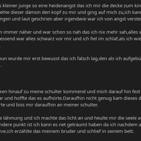
kleiner junge so eine heidenangst das ich mir die decke zum k
hte dieser dämon den kopf zu mir und ging auf mich zu,ich kann 
ungen und laut geschrien aber irgendwie war ich von angst verstei
mmer näher und war schon so nah das ich nix mehr sah,alles wa
essend war alles schwarz vor mir und ich fiel im schlaf,als ich 
.
nun wurde mir erst bewusst das ich falsch lag,den als ich aufge
.
ken hinauf zu meine schulter kommend und mich darauf hin fest p
ar und hoffte das es aufhörte.Daraufhin nicht genug kam dieses 
e und biss mir daraufhin an meiner schulter.
ie lähmung und ich machte das licht an und heulte mir die seele 
ndere punkt ist ich kann es net geträumt haben da ich nachdem a
ive,ich erzählte das meinem bruder und schlief in seinem bett.