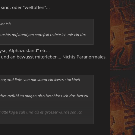
sind, oder "weltoffen"...
ar ich.
chts aufstand,am endefekt redete ich mir ein das
se, Alphazustand" etc...
b und an bewusst miterleben... Nichts Paranormales,
re,und links von mir stand ein leeres stockbett
ches gefühl im magen,also beschloss ich das bett zu
 matte kugel sah und als es grösser wurde sah ich
h wie dieser dschinn im zimmer stand,ich sah also
 leuchtete und als es dan näher kam sah ich wie es