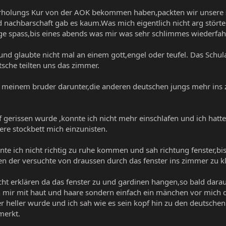
 erholungs Kur von der AOK bekommen haben,packten wir unsere
d nachbarschaft gab es kaum.Was mich eigentlich nicht arg stört
ge spass,bis eines abends was mir was sehr schlimmes wiederfahr
 und glaubte nicht mal an einem gott,engel oder teufel. Das Schu
sche teilten uns das zimmer.
mit meinem bruder darunter,die anderen deutschen jungs mehr ins 
f gerissen wurde ,konnte ich nicht mehr einschlafen und ich hatt
ere stockbett mich einzunisten.
nte ich nicht richtig zu ruhe kommen und sah richtung fenster,bi
n der versuchte von draussen durch das fenster ins zimmer zu kl
cht erklären da das fenster zu und gardinen hangen,so bald darau
mir mit haut und haare sondern einfach ein mänchen vor mich da
 heller wurde und ich sah wie es sein kopf hin zu den deutschen
merkt.