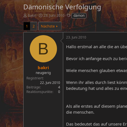
Dämonische Verfolgung
E
E
S
bakri
23. Juni 2010
dämon
r
r
c
s
s
h
1
2
Nächste
t
t
l
e
e
a
23. Juni 2010
l
l
g
B
l
l
w
Hallo erstmal an alle die an üb
e
t
o
r
a
r
Bevor ich anfange euch zu beric
m
t
e
bakri
Wiele menschen glauben etwas 
neugierig
Registriert
Wenn ihr alles durch liest kön
22. Juni 2010
Beiträge
4
bedeutung hat und alles zu ein
Reaktionspunkte
0
Als alle erstes auf diesem pl
die menschen.
Das bedeutet das auf unsere Er