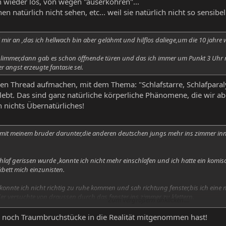
n wieder los, von wegen "auserkohren"...
 natürlich nicht sehen, etc... weil sie natürlich nicht so sensibel 
 mir an ,das ich hellwach bin aber gelähmt und hilflos daliege,um die 10 jahre w
limmer,dann gab es schon öffnende türen und das ich immer um Punkt 3 Uhr na
r angst erzeugte fantasie sei.
nen Thread aufmachen, mit dem Thema: "Schlafstarre, Schlafparaly
lebt. Das sind ganz natürliche körperliche Phänomene, die wir a
 nichts Übernatürliches!
tt mit meinem bruder darunter,die anderen deutschen jungs mehr ins zimmer inne
hlaf gerissen wurde ,konnte ich nicht mehr einschlafen und ich hatte ein komis
kbett mich einzunisten.
 konnte ich nicht richtig zu ruhe kommen und sah richtung fenster,bis ich eine
r versuchte von draussen durch das fenster ins zimmer zu klettern.
Zum Vergrößern anklicken....
s nicht erklären da das fenster zu und gardinen hangen,so bald darauf sahe ic
 noch Traumbruchstücke in die Realität mitgenommen hast!
t haut und haare sondern einfach ein mänchen vor mich das matt goldbefleckt