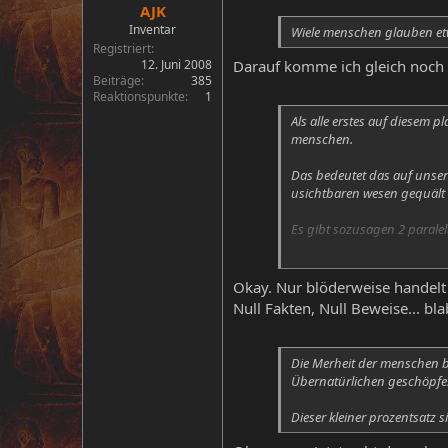
AJK
Inventar
Wiele menschen glauben etw
Registriert
12. Juni 2008
Darauf komme ich gleich noch
Beiträge
385
Reaktionspunkte
1
Als alle erstes auf diesem
menschen.
Das bedeutet das auf unser
usichtbaren wesen gequält 
Es gibt sozusagen 2 paralel
Und da die Dschinns eifer
schlimme dinge zu manupul
Okay. Nur blöderweise handelt e
Null Fakten, Null Beweise... bla
Die Merheit der menschen 
Übernatürlichen geschöpfes 
Dieser kleiner prozentsatz