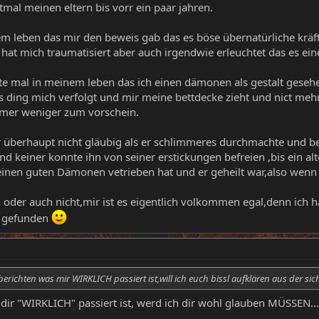
tmal meinen eltern bis vorr ein paar jahren.
em leben das mir den beweis gab das es böse übernatürliche kräf
 hat mich traumatisiert aber auch irgendwie erleuchtet das es eine
tzte mal in meinem leben das ich einen dämonen als gestalt gese
 ding mich verfolgt und mir meine bettdecke zieht und nict mehr i
mmer weniger zum vorschein.
r überhaupt nicht gläubig als er schlimmeres durchmachte und b
d keiner konnte ihn von seiner erstickungen befreien ,bis ein al
inen guten Dämonen vetrieben hat und er geheilt war,also wenn da
n oder auch nicht,mir ist es eigentlich volkommen egal,denn ich 
s gefunden
erichten was mir WIRKLICH passiert ist,will ich euch bissl aufklären aus der si
 dir "WIRKLICH" passiert ist, werd ich dir wohl glauben MÜSSEN...