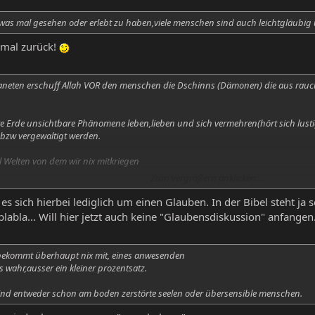
as mal gesehen oder erlebt zu haben,viele menschen sind auch leichtgläubig 
 mal zurück!
 planeten erschuff Allah VOR den menschen die Dschinns (Dämonen) die aus rau
e Erde unsichtbare Phänomene leben,lieben und sich vermehren(hört sich lusti
bzw vergewaltigt werden.
l Welten von dem wir nix mitkriegen
Zum Vergrößern anklicken....
süchtig auf gottes liebstes geschöpf waren begannen manche zu schwören die
ieren.
s sich hierbei lediglich um einen Glauben. In der Bibel steht ja s
blabla... Will hier jetzt auch keine "Glaubensdiskussion" anfangen.
bekommt überhaupt nix mit, eines anwesenden
wahr,ausser ein kleiner prozentsatz.
 sind entweder schon am boden zerstörte seelen oder übersensible menschen.