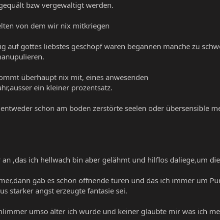
gequält bzw vergewaltigt werden.
elten von dem wir nix mitkriegen
tig auf gottes liebstes geschöpf waren begannen manche zu sch
manupulieren.
ommt überhaupt nix mit, eines anwesenden
r,ausser ein kleiner prozentsatz.
nd entweder schon am boden zerstörte seelen oder übersensible m
r an ,das ich hellwach bin aber gelähmt und hilflos daliege,um die
mer,dann gab es schon öffnende türen und das ich immer um Pun
us starker angst erzeugte fantasie sei.
limmer umso älter ich wurde und keiner glaubte mir was ich me