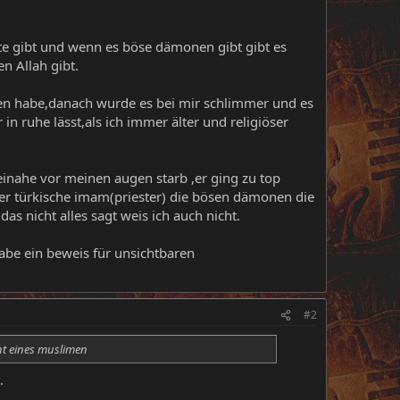
te gibt und wenn es böse dämonen gibt gibt es
n Allah gibt.
hen habe,danach wurde es bei mir schlimmer und es
n ruhe lässt,als ich immer älter und religiöser
einahe vor meinen augen starb ,er ging zu top
ter türkische imam(priester) die bösen dämonen die
s nicht alles sagt weis ich auch nicht.
habe ein beweis für unsichtbaren
#2
cht eines muslimen
.