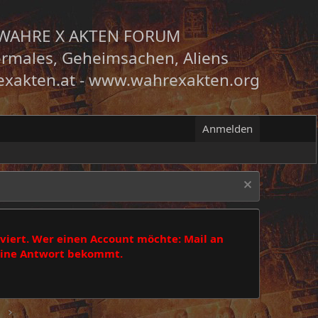
WAHRE X AKTEN FORUM
rmales, Geheimsachen, Aliens
xakten.at
-
www.wahrexakten.org
Anmelden
viert. Wer einen Account möchte: Mail an
 eine Antwort bekommt.