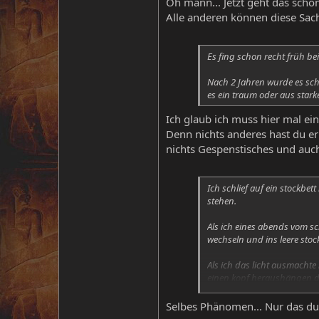
Oh mann... Jetzt geht das scho
Alle anderen können diese Sachen
Es fing schon recht früh bei
Nach 2 Jahren wurde es sch
es ein traum oder aus starke
Ich glaub ich muss hier mal ei
Denn nichts anderes hast du er
nichts Gespenstisches und auch
Ich schlief auf ein stockbe
stehen.
Als ich eines abends vom sc
wechseln und ins leere stoc
Als ich das licht ausmachte
einen kopf heraushängen de
Wie gesagt kann ich mir da
Selbes Phänomen... Nur das du
keinem menschen von mir mi