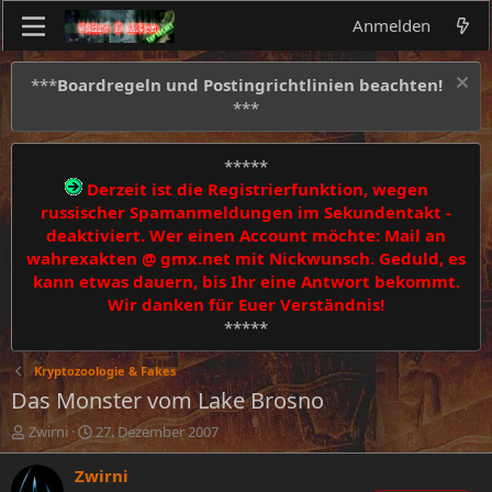
Anmelden
***
Boardregeln und Postingrichtlinien beachten!
***
*****
Derzeit ist die Registrierfunktion, wegen
russischer Spamanmeldungen im Sekundentakt -
deaktiviert. Wer einen Account möchte: Mail an
wahrexakten @ gmx.net mit Nickwunsch. Geduld, es
kann etwas dauern, bis Ihr eine Antwort bekommt.
Wir danken für Euer Verständnis!
*****
Kryptozoologie & Fakes
Das Monster vom Lake Brosno
E
E
Zwirni
27. Dezember 2007
r
r
s
s
Zwirni
t
t