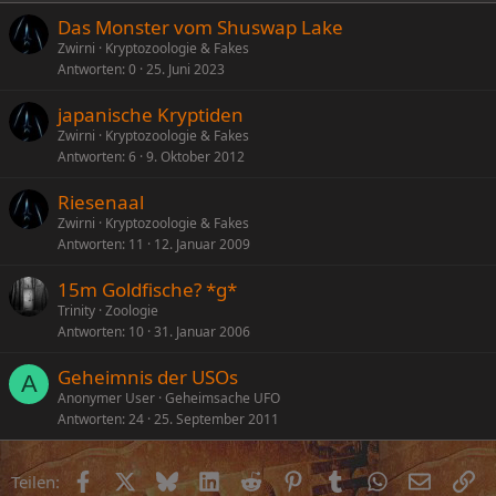
Das Monster vom Shuswap Lake
Zwirni
Kryptozoologie & Fakes
Antworten
0
25. Juni 2023
japanische Kryptiden
Zwirni
Kryptozoologie & Fakes
Antworten
6
9. Oktober 2012
Riesenaal
Zwirni
Kryptozoologie & Fakes
Antworten
11
12. Januar 2009
15m Goldfische? *g*
Trinity
Zoologie
Antworten
10
31. Januar 2006
Geheimnis der USOs
A
Anonymer User
Geheimsache UFO
Antworten
24
25. September 2011
Facebook
X (Twitter)
Bluesky
LinkedIn
Reddit
Pinterest
Tumblr
WhatsApp
E-Mail
Li
Teilen: