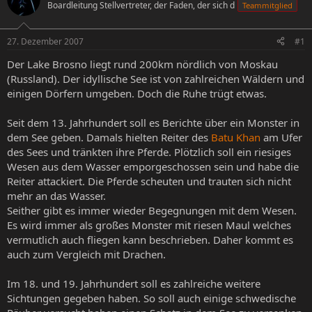
Boardleitung Stellvertreter, der Faden, der sich d
Teammitglied
e
e
l
l
l
l
27. Dezember 2007
#1
e
t
r
a
Der Lake Brosno liegt rund 200km nördlich von Moskau
m
(Russland). Der idyllische See ist von zahlreichen Wäldern und
einigen Dörfern umgeben. Doch die Ruhe trügt etwas.
Seit dem 13. Jahrhundert soll es Berichte über ein Monster in
dem See geben. Damals hielten Reiter des
Batu Khan
am Ufer
des Sees und tränkten ihre Pferde. Plötzlich soll ein riesiges
Wesen aus dem Wasser emporgeschossen sein und habe die
Reiter attackiert. Die Pferde scheuten und trauten sich nicht
mehr an das Wasser.
Seither gibt es immer wieder Begegnungen mit dem Wesen.
Es wird immer als großes Monster mit riesen Maul welches
vermutlich auch fliegen kann beschrieben. Daher kommt es
auch zum Vergleich mit Drachen.
Im 18. und 19. Jahrhundert soll es zahlreiche weitere
Sichtungen gegeben haben. So soll auch einige schwedische