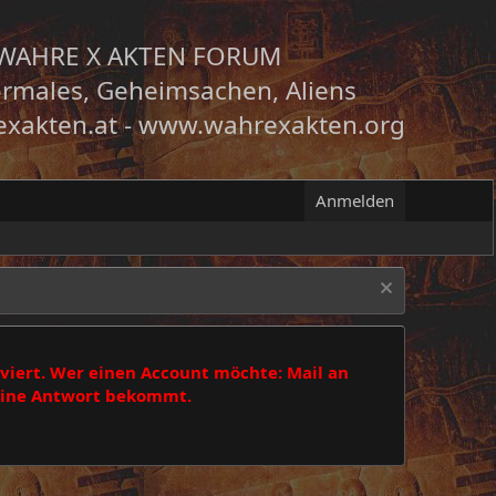
WAHRE X AKTEN FORUM
rmales, Geheimsachen, Aliens
xakten.at
-
www.wahrexakten.org
Anmelden
viert. Wer einen Account möchte: Mail an
 eine Antwort bekommt.