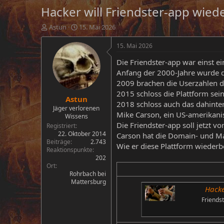
Hacker will Friendster-app wied
E
E
Astun
15. Mai 2026
r
r
s
s
15. Mai 2026
t
t
Die Friendster-app war einst e
e
e
l
l
Anfang der 2000-Jahre wurde d
l
l
2009 brachen die Userzahlen d
e
t
2015 schloss die Plattform sein
Astun
r
a
2018 schloss auch das dahinte
m
Jäger verlorenen
Mike Carson, ein US-amerikani
Wissens
Die Friendster-app soll jetzt vo
Registriert
22. Oktober 2014
Carson hat die Domain- und Ma
Beiträge
2.743
Wie er diese Plattform wiederbe
Reaktionspunkte
202
Ort
Rohrbach bei
Mattersburg
Hacke
Friendst