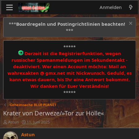
Anmelden
***
Boardregeln und Postingrichtlinien beachten!
***
*****
Derzeit ist die Registrierfunktion, wegen
russischer Spamanmeldungen im Sekundentakt -
deaktiviert. Wer einen Account möchte: Mail an
wahrexakten @ gmx.net mit Nickwunsch. Geduld, es
kann etwas dauern, bis Ihr eine Antwort bekommt.
Wir danken für Euer Verständnis!
*****
Geheimsache BLUE PLANET
Krater von Derweze/»Tor zur Hölle«
E
E
Astun
11. Juni 2025
r
r
s
s
Astun
t
t