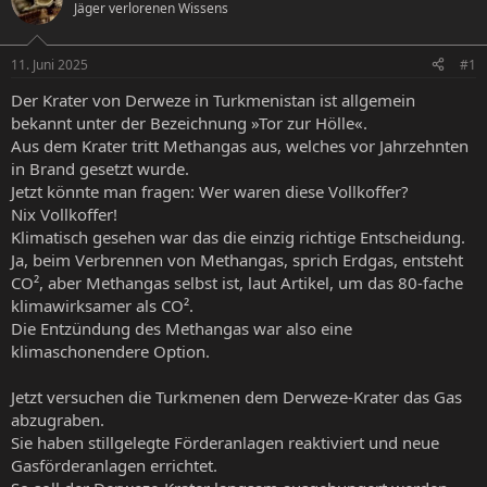
Jäger verlorenen Wissens
e
e
l
l
l
l
11. Juni 2025
#1
e
t
r
a
Der Krater von Derweze in Turkmenistan ist allgemein
m
bekannt unter der Bezeichnung »Tor zur Hölle«.
Aus dem Krater tritt Methangas aus, welches vor Jahrzehnten
in Brand gesetzt wurde.
Jetzt könnte man fragen: Wer waren diese Vollkoffer?
Nix Vollkoffer!
Klimatisch gesehen war das die einzig richtige Entscheidung.
Ja, beim Verbrennen von Methangas, sprich Erdgas, entsteht
CO², aber Methangas selbst ist, laut Artikel, um das 80-fache
klimawirksamer als CO².
Die Entzündung des Methangas war also eine
klimaschonendere Option.
Jetzt versuchen die Turkmenen dem Derweze-Krater das Gas
abzugraben.
Sie haben stillgelegte Förderanlagen reaktiviert und neue
Gasförderanlagen errichtet.