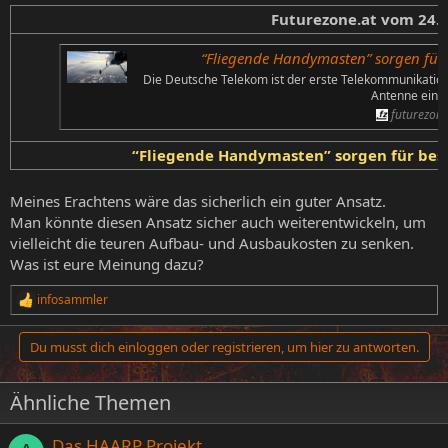
Futurezone.at vom 24.
“Fliegende Handymasten” sorgen fü
Die Deutsche Telekom ist der erste Telekommunikations
Antenne einse
futurezone
“Fliegende Handymasten” sorgen für be
Meines Erachtens wäre das sicherlich ein guter Ansatz.
Man könnte diesen Ansatz sicher auch weiterentwickeln, um
vielleicht die teuren Aufbau- und Ausbaukosten zu senken.
Was ist eure Meinung dazu?
infosammler
R
e
a
Du musst dich einloggen oder registrieren, um hier zu antworten.
k
t
i
Ähnliche Themen
o
n
e
Das HAARP Projekt