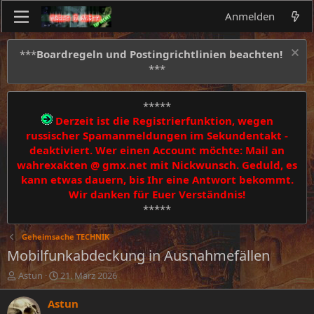
Anmelden
***
Boardregeln und Postingrichtlinien beachten!
***
*****
Derzeit ist die Registrierfunktion, wegen
russischer Spamanmeldungen im Sekundentakt -
deaktiviert. Wer einen Account möchte: Mail an
wahrexakten @ gmx.net mit Nickwunsch. Geduld, es
kann etwas dauern, bis Ihr eine Antwort bekommt.
Wir danken für Euer Verständnis!
*****
Geheimsache TECHNIK
Mobilfunkabdeckung in Ausnahmefällen
E
E
Astun
21. März 2026
r
r
s
s
Astun
t
t