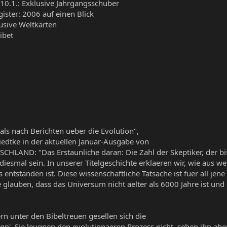
 10.1.: Exklusive Jahrgangsschuber
ter: 2006 auf einen Blick
klusive Weltkarten
ibet
als nach Berichten ueber die Evolution",
iedtke in der aktuellen Januar-Ausgabe von
AND: "Das Erstaunliche daran: Die Zahl der Skeptiker, der b
diesmal sein. In unserer Titelgeschichte erklaeren wir, wie aus w
s entstanden ist. Diese wissenschaftliche Tatsache ist fuer all jene
 glauben, dass das Universum nicht aelter als 6000 Jahre ist und 
n unter den Bibeltreuen gesellen sich die
ign'. Sie leugnen den evolutionaeren Prozess nicht, sehen ihn ab