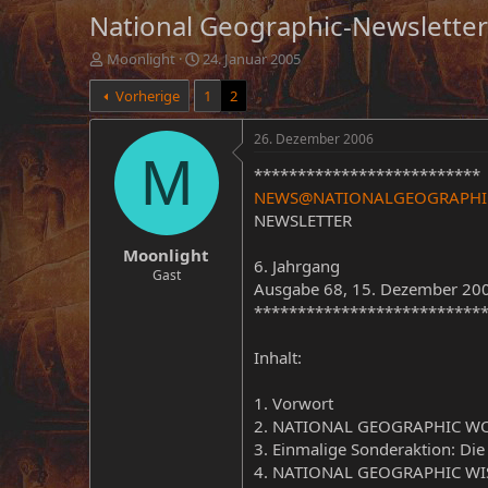
National Geographic-Newsletter
E
E
Moonlight
24. Januar 2005
r
r
Vorherige
1
2
s
s
t
t
e
e
26. Dezember 2006
l
l
M
**************************
l
l
e
t
NEWS@NATIONALGEOGRAPHI
r
a
NEWSLETTER
m
Moonlight
6. Jahrgang
Gast
Ausgabe 68, 15. Dezember 20
**************************
Inhalt:
1. Vorwort
2. NATIONAL GEOGRAPHIC WORL
3. Einmalige Sonderaktion: D
4. NATIONAL GEOGRAPHIC WISSE