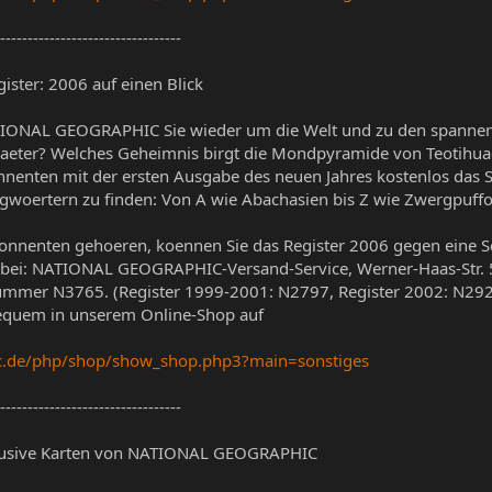
---------------------------------
ter: 2006 auf einen Blick
TIONAL GEOGRAPHIC Sie wieder um die Welt und zu den spannen
raeter? Welches Geheimnis birgt die Mondpyramide von Teotihuac
nnenten mit der ersten Ausgabe des neuen Jahres kostenlos das S
gwoertern zu finden: Von A wie Abachasien bis Z wie Zwergpuffot
onnenten gehoeren, koennen Sie das Register 2006 gegen eine S
n bei: NATIONAL GEOGRAPHIC-Versand-Service, Werner-Haas-Str. 5
lnummer N3765. (Register 1999-2001: N2797, Register 2002: N292
bequem in unserem Online-Shop auf
ic.de/php/shop/show_shop.php3?main=sonstiges
---------------------------------
 Exklusive Karten von NATIONAL GEOGRAPHIC