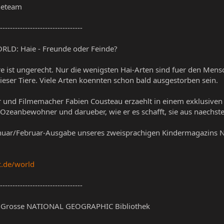
neteam
---------------------------------
D: Haie - Freunde oder Feinde?
re ist ungerecht. Nur die wenigsten Hai-Arten sind fuer den Mensc
ieser Tiere. Viele Arten koennten schon bald ausgestorben sein.
r und Filmemacher Fabien Cousteau erzaehlt in einem exklusi
Ozeanbewohner und darueber, wie er es schafft, sie aus naechste
anuar/Februar-Ausgabe unseres zweisprachigen Kindermagazin
c.de/world
---------------------------------
ie Grosse NATIONAL GEOGRAPHIC Bibliothek