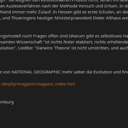
liches Ausleseverfahren nach der Methode Versuch und Irrtum. In
hland immer mehr Zulauf. In Hessen gibt es erste Schulen, an de
t, und Thueringens heutiger Ministerpraesident Dieter Althaus we
ngsmodell noch Fragen offen sind (Warum gibt es selbstloses H
amten Wissenschaft "ist nichts fester etabliert, nichts erhellender
ution". Liedtke: "Darwins 'Theorie' ist nicht umstritten, und auc
be von NATIONAL GEOGRAPHIC mehr ueber die Evolution und find
ic.de/php/magazin/magazin_index.htm
Hamburg