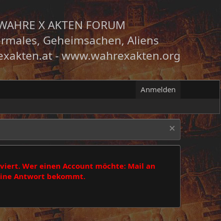
WAHRE X AKTEN FORUM
rmales, Geheimsachen, Aliens
xakten.at
-
www.wahrexakten.org
Anmelden
viert. Wer einen Account möchte: Mail an
 eine Antwort bekommt.