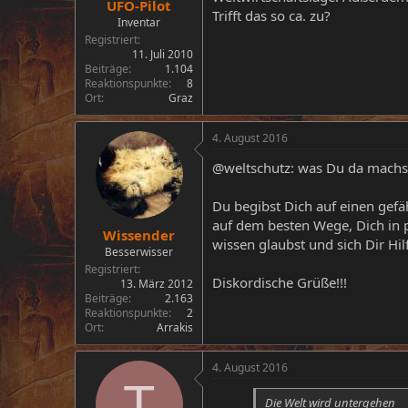
UFO-Pilot
Trifft das so ca. zu?
Inventar
Registriert
11. Juli 2010
Beiträge
1.104
Reaktionspunkte
8
Ort
Graz
4. August 2016
@weltschutz: was Du da machst
Du begibst Dich auf einen gefäh
auf dem besten Wege, Dich in p
Wissender
wissen glaubst und sich Dir Hil
Besserwisser
Registriert
Diskordische Grüße!!!
13. März 2012
Beiträge
2.163
Reaktionspunkte
2
Ort
Arrakis
4. August 2016
T
Die Welt wird untergehen