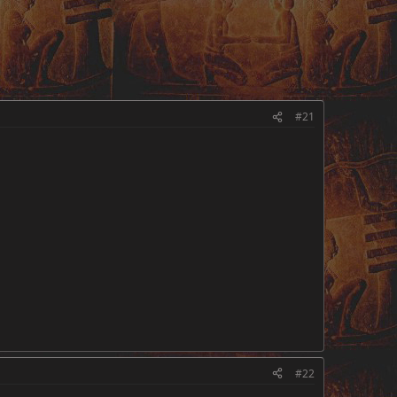
#21
#22