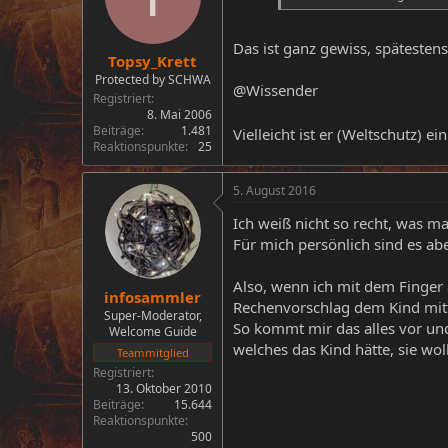
Das ist ganz gewiss, spätestens
Topsy_Krett
Protected by SCHWA
@Wissender
Registriert
8. Mai 2006
Beiträge
1.481
Vielleicht ist er (Weltschutz) e
Reaktionspunkte
25
5. August 2016
Ich weiß nicht so recht, was ma
Für mich persönlich sind es abe
Also, wenn ich mit dem Finger 
infosammler
Rechenvorschlag dem Kind mitte
Super-Moderator,
So kommt mir das alles vor und
Welcome Guide
welches das Kind hätte, sie wol
Teammitglied
Registriert
13. Oktober 2010
Beiträge
15.644
Reaktionspunkte
500