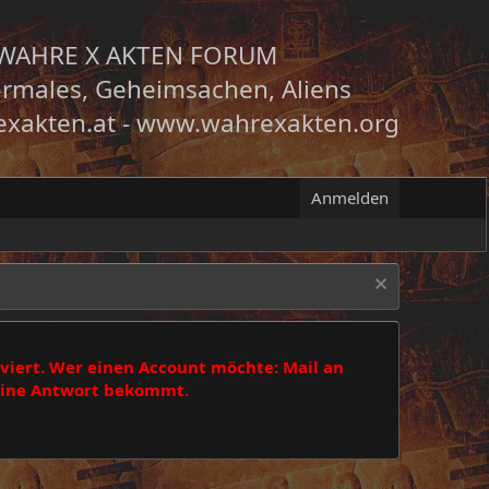
WAHRE X AKTEN FORUM
rmales, Geheimsachen, Aliens
xakten.at
-
www.wahrexakten.org
Anmelden
viert. Wer einen Account möchte: Mail an
 eine Antwort bekommt.