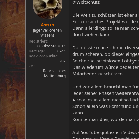
@Weltschutz
Die Welt zu schützen ist eher a
Für ein solches Projekt würde 
Astun
Dann allerdings sollte man sch
Jäger verlorenen
durchziehen kann.
Wissens
Registriert
22. Oktober 2014
Da müsste man sich mit divers
Beiträge
2.744
drum scheren, ob dieser einges
Reaktionspunkte
Solche rücksichtslosen Lobbys
202
Ort
Das wiederum würde bedeuten, 
Rohrbach bei
Mitarbeiter zu schützen.
Mattersburg
Und vor allem braucht man für 
jeder seiner Phasen weiterentwi
Also alles in allem nicht so lei
Schon allein was Forschung un
kann.
Könnte man dies, würde man w
Auf YouTube gibt es ein Video,
Dort wird es Venus-Projekt gen