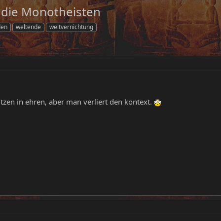
 die Monotheisten
den
weltende
weltvernichtung
tzen in ehren, aber man verliert den kontext.