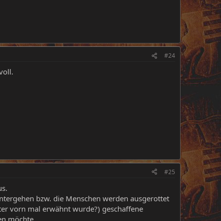
#24
voll.
#25
us.
d untergehen bzw. die Menschen werden ausgerottet
ter vorn mal erwähnt wurde?) geschaffene
ten möchte.