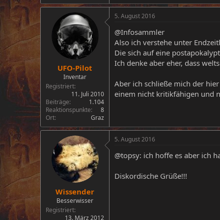
5. August 2016
@Infosammler
Also ich verstehe unter Endzeit
Die sich auf eine postapokalyp
Ich denke aber eher, dass welt
UFO-Pilot
Inventar
Aber ich schließe mich der hi
Registriert
einem nicht kritikfähigen und n
11. Juli 2010
Beiträge
1.104
Reaktionspunkte
8
Ort
Graz
5. August 2016
@topsy: ich hoffe es aber ich
Diskordische Grüße!!!
Wissender
Besserwisser
Registriert
13. März 2012