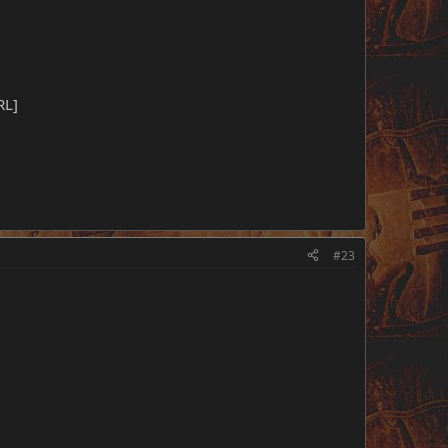
RL]
#23