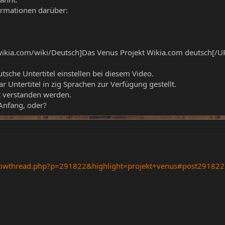
ormationen darüber:
wikia.com/wiki/Deutsch]Das Venus Projekt Wikia.com deutsch[/U
sche Untertitel einstellen bei diesem Video.
r Untertitel in zig Sprachen zur Verfügung gestellt.
it verstanden werden.
 Anfang, oder?
howthread.php?p=291822&highlight=projekt+venus#post291822