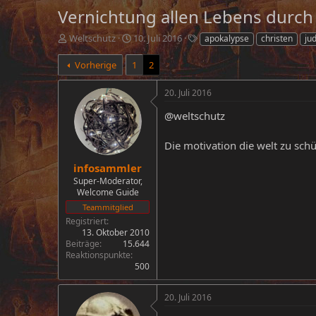
Vernichtung allen Lebens durch
E
E
S
Weltschutz
10. Juli 2016
apokalypse
christen
ju
r
r
c
s
s
h
Vorherige
1
2
t
t
l
e
e
a
20. Juli 2016
l
l
g
l
l
w
@weltschutz
e
t
o
r
a
r
Die motivation die welt zu schü
m
t
e
infosammler
Super-Moderator,
Welcome Guide
Teammitglied
Registriert
13. Oktober 2010
Beiträge
15.644
Reaktionspunkte
500
20. Juli 2016