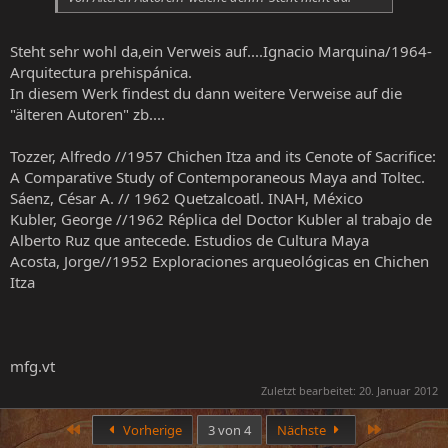
Steht sehr wohl da,ein Verweis auf....Ignacio Marquina/1964-
Arquitectura prehispánica.
In diesem Werk findest du dann weitere Verweise auf die
"älteren Autoren" zb....
Tozzer, Alfredo //1957 Chichen Itza and its Cenote of Sacrifice:
A Comparative Study of Contemporaneous Maya and Toltec.
Sáenz, César A. // 1962 Quetzalcoatl. INAH, México
Kubler, George //1962 Réplica del Doctor Kubler al trabajo de
Alberto Ruz que antecede. Estudios de Cultura Maya
Acosta, Jorge//1952 Exploraciones arqueológicas en Chichen
Itza
mfg.vt
Zuletzt bearbeitet:
20. Januar 2012
Erste
Letzte
Vorherige
3 von 4
Nächste