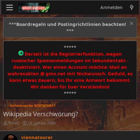
Anmelden
***
Boardregeln und Postingrichtlinien beachten!
***
*****
Derzeit ist die Registrierfunktion, wegen
russischer Spamanmeldungen im Sekundentakt -
deaktiviert. Wer einen Account möchte: Mail an
wahrexakten @ gmx.net mit Nickwunsch. Geduld, es
kann etwas dauern, bis Ihr eine Antwort bekommt.
Wir danken für Euer Verständnis!
*****
Geheimsache WIRT$CHAFT
Wikipedia Verschwörung?
E
E
Trinity
19. Januar 2006
r
r
s
s
viennatourer
t
t