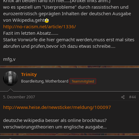
Kritik an beiden fand ich hier.....(Artikel links anm.)
wo es speziell um "Userprobleme" durch rassistischen und
eurozentristisch geprägten Inhalten der deutschen Ausgabe
von Wikipedia,geht
http://no-racism.net/article/1336/
Fazit im letzten Absatz......
Starke Vorwürfe die hier gemacht werden,muss erst mal sites
abrufen und prüfen,bevor ich dazu etwas schreibe....
mfg,v
Trinity
Boardleitung, Motherboard
Teammitglied
5. Dezember 2007
#44
http://www.heise.de/newsticker/meldung/100097
deutsche wikipedia besser als online brockhaus?
verschwörungstheorien um englische ausgabe...