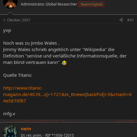
Administrator, Global Researcher
Teammitglied
e
e
l
l
l
l
1. Oktober 2007
#41
e
t
r
a
yop
m
Noch was zu Jimbo Wales .
Jimmy Wales schrieb angeblich unter "Wikipedia" die
Definition "seriöse und verläßliche Informationsquelle, der
man blind vertrauen kann" .
Quelle Titanic
http://www.titanic-
magazin.de/40.ht...s]=1721&tx_ttnews[backPid]=3&cHash=6
4e5870f87
mfg.v
nein
Dr. rer. anim. - RIP *1956-†2015