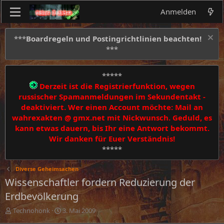
Anmelden
***
Boardregeln und Postingrichtlinien beachten!
***
*****
Derzeit ist die Registrierfunktion, wegen
russischer Spamanmeldungen im Sekundentakt -
deaktiviert. Wer einen Account möchte: Mail an
wahrexakten @ gmx.net mit Nickwunsch. Geduld, es
kann etwas dauern, bis Ihr eine Antwort bekommt.
Wir danken für Euer Verständnis!
*****
Diverse Geheimsachen
Wissenschaftler fordern Reduzierung der
Erdbevölkerung
E
E
Technohonk
3. Mai 2009
r
r