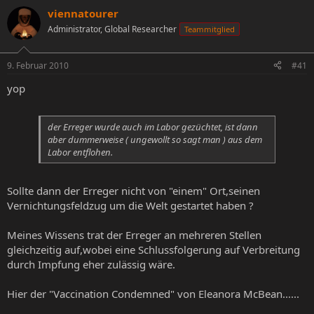
s
s
viennatourer
t
t
Administrator, Global Researcher
Teammitglied
e
e
l
l
l
l
9. Februar 2010
#41
e
t
r
a
yop
m
der Erreger wurde auch im Labor gezüchtet, ist dann
aber dummerweise ( ungewollt so sagt man ) aus dem
Labor entflohen.
Sollte dann der Erreger nicht von "einem" Ort,seinen
Vernichtungsfeldzug um die Welt gestartet haben ?
Meines Wissens trat der Erreger an mehreren Stellen
gleichzeitig auf,wobei eine Schlussfolgerung auf Verbreitung
durch Impfung eher zulässig wäre.
Hier der "Vaccination Condemned" von Eleanora McBean......