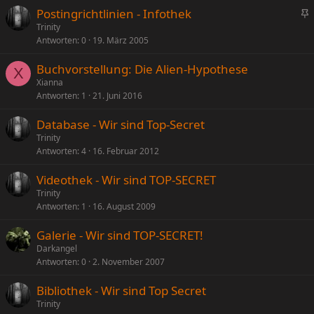
Postingrichtlinien - Infothek
n
Trinity
Antworten
0
19. März 2005
g
e
Buchvorstellung: Die Alien-Hypothese
p
X
Xianna
i
Antworten
1
21. Juni 2016
n
n
Database - Wir sind Top-Secret
t
Trinity
Antworten
4
16. Februar 2012
Videothek - Wir sind TOP-SECRET
Trinity
Antworten
1
16. August 2009
Galerie - Wir sind TOP-SECRET!
Darkangel
Antworten
0
2. November 2007
Bibliothek - Wir sind Top Secret
Trinity