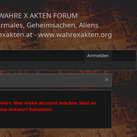
WAHRE X AKTEN FORUM
rmales, Geheimsachen, Aliens
xakten.at
-
www.wahrexakten.org
Anmelden
viert. Wer einen Account möchte: Mail an
 eine Antwort bekommt.