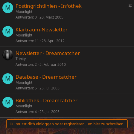
Postingrichtlinien - Infothek
M
n
Moonlight
Antworten
0
20. März 2005
g
e
Klartraum-Newsletter
p
M
Moonlight
i
Antworten
11
28. April 2012
n
n
Newsletter - Dreamcatcher
t
Trinity
Antworten
2
5. Februar 2010
Database - Dreamcatcher
M
Moonlight
Antworten
5
25. Juli 2005
Bibliothek - Dreamcatcher
M
Moonlight
Antworten
4
23. Juli 2005
Du musst dich einloggen oder registrieren, um hier zu schreiben.