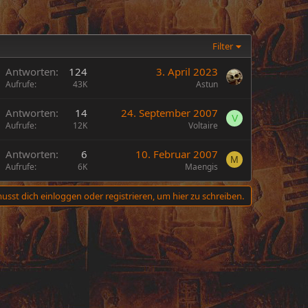
Filter
Antworten
124
3. April 2023
Aufrufe
43K
Astun
Antworten
14
24. September 2007
V
Aufrufe
12K
Voltaire
Antworten
6
10. Februar 2007
M
Aufrufe
6K
Maengis
usst dich einloggen oder registrieren, um hier zu schreiben.