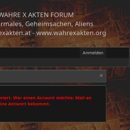
WAHRE X AKTEN FORUM
rmales, Geheimsachen, Aliens
xakten.at
-
www.wahrexakten.org
Anmelden
viert. Wer einen Account möchte: Mail an
 eine Antwort bekommt.