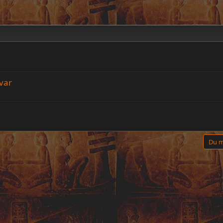
var
Du m