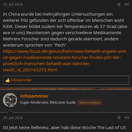
25. Juli 2024
#8
In China wurde bei mehrjährigen Untersuchungen ein
weiterer Pilz gefunden der sich offenbar im Menschen wohl
fühlt. Dieser bildet zudem bei Temperaturen ab 37 Grad (also
wie in uns) Resistenzen gegen verschiedene Medikamente.
Mehrere Forscher sind dadurch gerade alarmiert, andere
wiederum sprechen von "Pech".
https://www.focus.de/gesundheit/news/befaellt-organe-und-
ist-gegen-medikamente-resistent-forscher-finden-pilz-der-
ploetzlich-menschen-befaellt-was-dahinter-
steckt_id_260163253.html
infosammler
R
e
a
infosammler
k
t
Super-Moderator, Welcome Guide
Teammitglied
i
o
n
25. Juli 2024
#9
e
n
Ist jetzt keine Referenz, aber hab diese Woche The Last of US
: