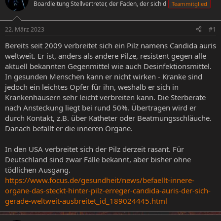
Boardleitung Stellvertreter, der Faden, der sich d
Teammitglied
e
e
l
l
l
l
22. März 2023
#1
e
t
r
a
Bereits seit 2009 verbreitet sich ein Pilz namens Candida auris
m
weltweit. Er ist, anders als andere Pilze, resistent gegen alle
aktuell bekannten Gegenmittel wie auch Desinfektionsmittel.
In gesunden Menschen kann er nicht wirken - Kranke sind
jedoch ein leichtes Opfer für ihn, weshalb er sich in
Krankenhäusern sehr leicht verbreiten kann. Die Sterberate
nach Ansteckung liegt bei rund 50%. Übertragen wird er
durch Kontakt, z.B. über Katheter oder Beatmungsschläuche.
Danach befällt er die inneren Organe.
In den USA verbreitet sich der Pilz derzeit rasant. Für
Deutschland sind zwar Fälle bekannt, aber bisher ohne
tödlichen Ausgang.
https://www.focus.de/gesundheit/news/befaellt-innere-
organe-das-steckt-hinter-pilz-erreger-candida-auris-der-sich-
gerade-weltweit-ausbreitet_id_189024445.html