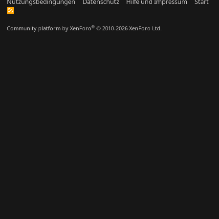
Nutzungsbedingungen
Datenschutz
Hilfe und Impressum
Start
R
S
S
®
Community platform by XenForo
© 2010-2026 XenForo Ltd.