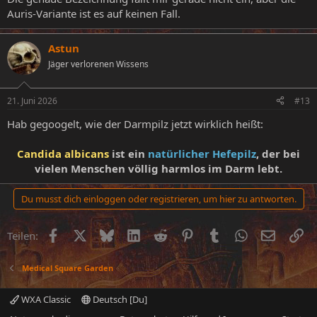
Auris-Variante ist es auf keinen Fall.
Astun
Jäger verlorenen Wissens
21. Juni 2026
#13
Hab gegoogelt, wie der Darmpilz jetzt wirklich heißt:
Candida albicans
ist ein
natürlicher Hefepilz
, der bei
vielen Menschen völlig harmlos im Darm lebt.
Du musst dich einloggen oder registrieren, um hier zu antworten.
Facebook
X (Twitter)
Bluesky
LinkedIn
Reddit
Pinterest
Tumblr
WhatsApp
E-Mail
Li
Teilen:
Medical Square Garden
WXA Classic
Deutsch [Du]