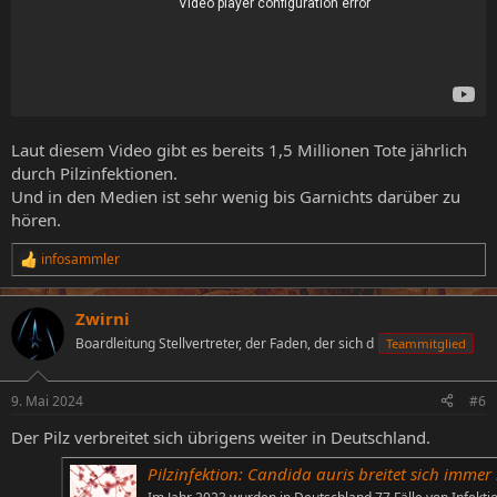
Laut diesem Video gibt es bereits 1,5 Millionen Tote jährlich
durch Pilzinfektionen.
Und in den Medien ist sehr wenig bis Garnichts darüber zu
hören.
infosammler
R
e
a
Zwirni
k
t
Boardleitung Stellvertreter, der Faden, der sich d
Teammitglied
i
o
n
9. Mai 2024
#6
e
n
Der Pilz verbreitet sich übrigens weiter in Deutschland.
:
Pilzinfektion: Candida auris breitet sich immer mehr 