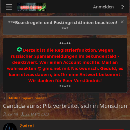
Anmelden
***
Boardregeln und Postingrichtlinien beachten!
***
*****
Derzeit ist die Registrierfunktion, wegen
russischer Spamanmeldungen im Sekundentakt -
deaktiviert. Wer einen Account möchte: Mail an
wahrexakten @ gmx.net mit Nickwunsch. Geduld, es
kann etwas dauern, bis Ihr eine Antwort bekommt.
Wir danken für Euer Verständnis!
*****
Medical Square Garden
Candida auris: Pilz verbreitet sich in Menschen
E
E
Zwirni
22. März 2023
r
r
s
s
Zwirni
t
t