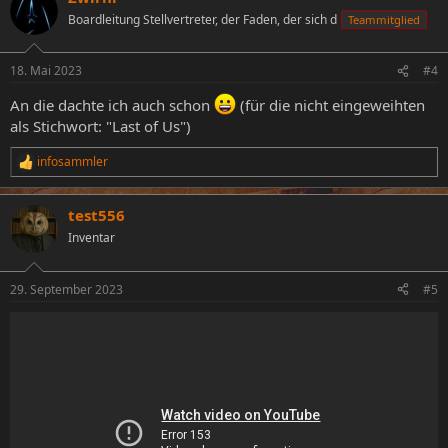
Boardleitung Stellvertreter, der Faden, der sich d
Teammitglied
18. Mai 2023
#4
An die dachte ich auch schon
(für die nicht eingeweihten
als Stichwort: "Last of Us")
infosammler
R
e
a
test556
k
t
Inventar
i
o
n
29. September 2023
#5
e
n
: