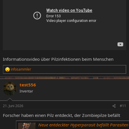
Informationsvideo über Pilzinfektionen beim Menschen
infosammler
R
e
a
test556
k
t
Inventar
i
o
n
21. Juni 2026
#11
e
n
Forscher haben einen Pilz entdeckt, der Zombiepilze befällt
:
Neue entdeckter Hyperparasit befällt Parasiten