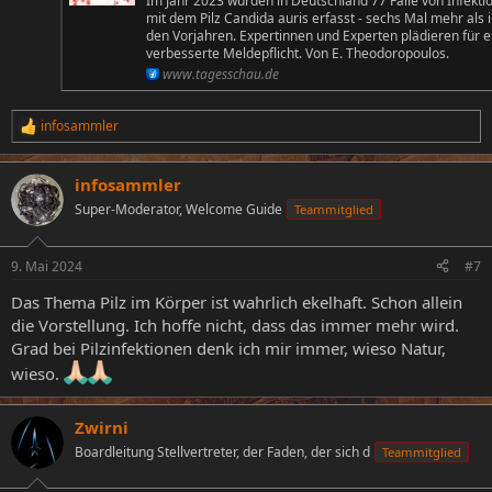
Im Jahr 2023 wurden in Deutschland 77 Fälle von Infekti
mit dem Pilz Candida auris erfasst - sechs Mal mehr als 
den Vorjahren. Expertinnen und Experten plädieren für e
verbesserte Meldepflicht. Von E. Theodoropoulos.
www.tagesschau.de
infosammler
R
e
a
infosammler
k
t
Super-Moderator, Welcome Guide
Teammitglied
i
o
n
9. Mai 2024
#7
e
n
Das Thema Pilz im Körper ist wahrlich ekelhaft. Schon allein
:
die Vorstellung. Ich hoffe nicht, dass das immer mehr wird.
Grad bei Pilzinfektionen denk ich mir immer, wieso Natur,
wieso.
Zwirni
Boardleitung Stellvertreter, der Faden, der sich d
Teammitglied