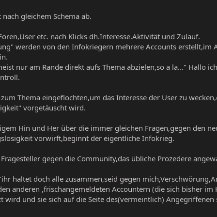
t nach gleichem Schema ab.
Foren,User etc. nach Klicks dh.Interesse.Aktivität und Zulauf.
g" werden von den Infokriegern mehrere Accounts erstellt,im Ab
in.
eist nur am Rande direkt aufs Thema abzielen,so a la..." Hallo i
ntroll.
um Thema eingeflochten,um das Interesse der User zu wecken,d.h 
keit" vorgetäuscht wird.
igem Hin und Her über die immer gleichen Fragen,gegen den ne
osigkeit vorwirft,beginnt der eigentliche Infokrieg.
Fragesteller gegen die Community,das übliche Prozedere angew
"ihr haltet doch alle zusammen,seid gegen mich,Verschwörung,An
en anderen ,frischangemeldeten Accountern (die sich bisher im H
 wird und sie sich auf die Seite des(vermeintlich) Angegriffenen