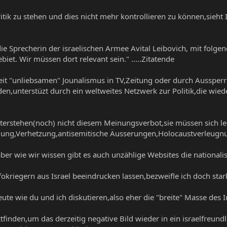
itik zu stehen und dies nicht mehr kontrollieren zu können,sieht Is
rt die Sprecherin der israelischen Armee Avital Leibovich, mit fo
iet. Wir müssen dort relevant sein." .....Zitatende
eit "unliebsamen" Jounalismus in TV,Zeitung oder durch Aussperru
n,unterstüzt durch ein weltweites Netzwerk zur Politik,die wie
.
nterstehen(noch) nicht diesem Meinungsverbot,sie müssen sich l
ung,Verhetzung,antisemitische Äusserungen,Holocaustverleugnung
aber wie wir wissen gibt es auch unzählige Websites die nationali
fokriegern aus Israel beeindrucken lassen,bezweifle ich doch stark
ute wie du und ich diskutieren,also eher die "breite" Masse des I
tfinden,um das derzeitig negative Bild wieder in ein israelfreundl