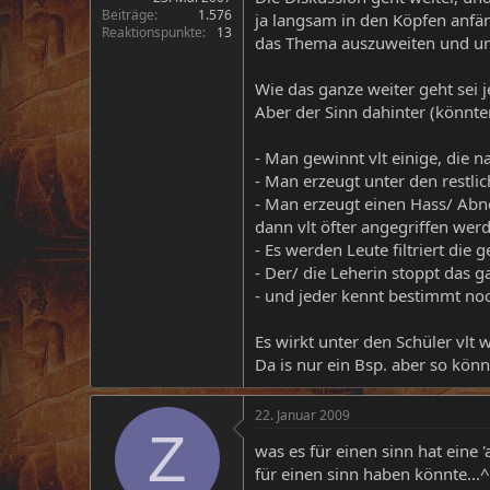
Beiträge
1.576
ja langsam in den Köpfen anfä
Reaktionspunkte
13
das Thema auszuweiten und un
Wie das ganze weiter geht sei je
Aber der Sinn dahinter (könnte
- Man gewinnt vlt einige, die
- Man erzeugt unter den restli
- Man erzeugt einen Hass/ Abn
dann vlt öfter angegriffen wer
- Es werden Leute filtriert di
- Der/ die Leherin stoppt das 
- und jeder kennt bestimmt noc
Es wirkt unter den Schüler vlt 
Da is nur ein Bsp. aber so könnt
22. Januar 2009
Z
was es für einen sinn hat eine 
für einen sinn haben könnte...