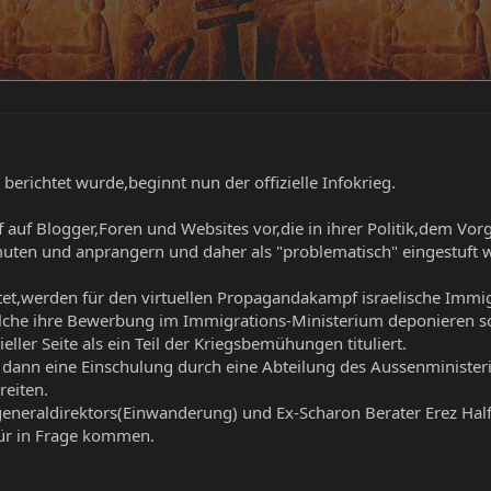
berichtet wurde,beginnt nun der offizielle Infokrieg.
f auf Blogger,Foren und Websites vor,die in ihrer Politik,dem Vorg
muten und anprangern und daher als "problematisch" eingestuft 
tet,werden für den virtuellen Propagandakampf israelische Immig
lche ihre Bewerbung im Immigrations-Ministerium deponieren so
eller Seite als ein Teil der Kriegsbemühungen tituliert.
 dann eine Einschulung durch eine Abteilung des Aussenminister
reiten.
neraldirektors(Einwanderung) und Ex-Scharon Berater Erez Halfo
für in Frage kommen.