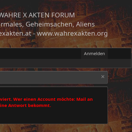
WAHRE X AKTEN FORUM
rmales, Geheimsachen, Aliens
xakten.at
-
www.wahrexakten.org
Anmelden
viert. Wer einen Account möchte: Mail an
 eine Antwort bekommt.