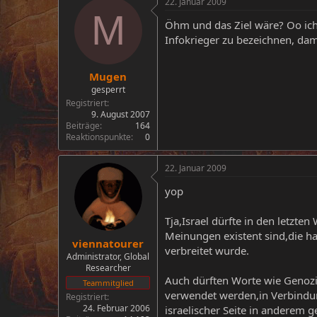
22. Januar 2009
M
Öhm und das Ziel wäre? Oo ich 
Infokrieger zu bezeichnen, dami
Mugen
gesperrt
Registriert
9. August 2007
Beiträge
164
Reaktionspunkte
0
22. Januar 2009
yop
Tja,Israel dürfte in den letzt
Meinungen existent sind,die ha
viennatourer
verbreitet wurde.
Administrator, Global
Researcher
Auch dürften Worte wie Genozi
Teammitglied
verwendet werden,in Verbindun
Registriert
24. Februar 2006
israelischer Seite in anderem