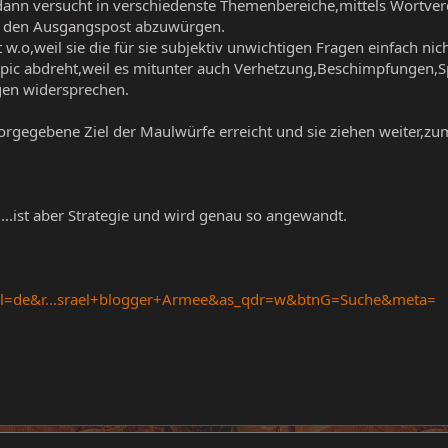
 dann versucht in verschiedenste Themenbereiche,mittels Wortv
o den Ausgangspost abzuwürgen.
.o,weil sie die für sie subjektiv unwichtigen Fragen einfach nich
pic abdreht,weil es mitunter auch Verhetzung,Beschimpfungen,S
en widersprechen.
rgegebene Ziel der Maulwürfe erreicht und sie ziehen weiter,zu
....ist aber Strategie und wird genau so angewandt.
?hl=de&r...srael+blogger+Armee&as_qdr=w&btnG=Suche&meta=