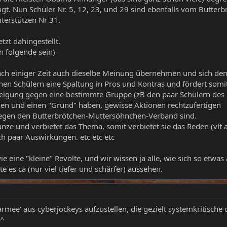
ngt. Nun Schüler Nr. 5, 12, 23, und 29 sind ebenfalls vom Butt
terstützen Nr 31.
tzt dahingestellt.
n folgende sein)
 nach einiger Zeit auch dieselbe Meinung übernehmen und sich d
chen Schülern eine Spaltung in Pros und Kontras und fördert somi
eigung gegen eine bestimmte Gruppe (zB den paar Schülern des 
den und einen "Grund" haben, gewisse Aktionen rechtzufertigen
e gegen den Butterbrötchen-Muttersöhnchen-Verband sind.
ganze und verbietet das Thema, somit verbietet sie das Reden (vlt
h paar Auswirkungen. etc etc etc
wie eine "kleine" Revolte, und wir wissen ja alle, wie sich so etwa
e es ca (nur viel tiefer und schärfer) aussehen.
'armee' aus cyberjockeys aufzustellen, die gezielt systemkritische
^^