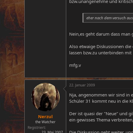
bzw.unangenehme und kritisch
eher nach dem versuch aus j
Nein,es geht darum dass man gar
Also etwaige Diskussionen die 
lassen bzw.zu unterbinden mi
mfg.v
22. Januar 2009
Nja, angenommen wir sind in ei
Schüler 31 kommt neu in die Kl
Der ist quasi der "Neue" und gi
Nerzul
ein gewisses Thema verbreiten
the Watcher
Registriert
Die Diskussion geht weiter, un
23. Mai 2007