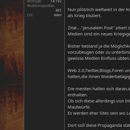
Beiträge
14.192
Reaktionspunkte
Nun plötzlich weltweit in der Kr
497
Ort
wien
als Krieg tituliert.
Zitat...."Jerusalem Post" zitie
Medien sind ein neues Kriegsgeb
Bisher bestand ja die Möglichk
vorzubeugen oder zu unterbinde
gewisse Medien Einfluss übten
Web 2.0,Twitter,Blogs,Foren u
halten,die ihnen Wiederbetägig
Die meisten halten sich daran,
enthalten.
Ob sich diese allerdings von In
Maulwürfe.
Es werden eher Sites sein wo Le
Dort soll diese Propaganda stat