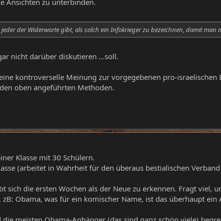
e Ansichten zu unterbinden.
eder der Widerworte gibt, als solch ein Infokrieger zu bezeichnen, damit man nic
 nicht darüber diskutieren ...soll.
eine kontroverselle Meinung zur vorgegebenen pro-israelischen 
t den oben angeführten Methoden.
ner Klasse mit 30 Schülern.
asse (arbeitet in Wahrheit für den überaus bestialischen Verban
bt sich die ersten Wochen als der Neue zu erkennen. Fragt viel, un
, zB: Obama, was für ein komischer Name, ist das überhaupt ein
d die meisten Obama-Anhänger (das sind ganz schön viele) begre