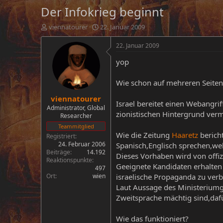
Der Infokrieg beginnt
E
E
viennatourer
22. Januar 2009
r
r
s
s
22. Januar 2009
t
t
yop
e
e
l
l
l
l
Wie schon auf mehreren Seiten 
e
t
viennatourer
r
a
Israel bereitet einen Webangrif
m
Administrator, Global
zionistischen Hintergrund ver
Researcher
Teammitglied
Wie die Zeitung
Haaretz
berich
Registriert
24. Februar 2006
Spanisch,Englisch sprechen,we
Beiträge
14.192
Dieses Vorhaben wird von offizi
Reaktionspunkte
Geeignete Kandidaten erhalten
497
Ort
wien
israelische Propaganda zu verb
Laut Aussage des Ministeriumge
Zweitsprache mächtig sind,da
Wie das funktioniert?