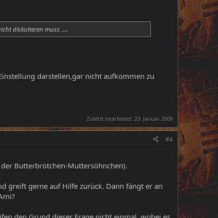
ht diskutieren muss .....
Einstellung darstellen,gar nicht aufkommen zu
Zuletzt bearbeitet:
23. Januar 2009
#4
d der Butterbrötchen-Muttersöhnchen).
d greift gerne auf Hilfe zurück. Dann fängt er an
 Ami?
ifen den Grund dieser Frage nicht einmal, wobei es