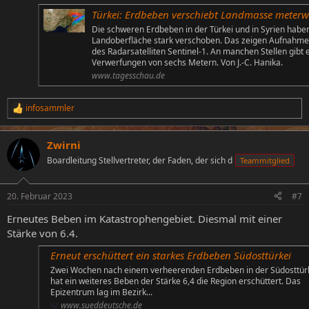
Türkei: Erdbeben verschiebt Landmasse meterw
Die schweren Erdbeben in der Türkei und in Syrien habe
Landoberfläche stark verschoben. Das zeigen Aufnahm
des Radarsatelliten Sentinel-1. An manchen Stellen gibt 
Verwerfungen von sechs Metern. Von J.-C. Hanika.
www.tagesschau.de
infosammler
R
e
a
Zwirni
k
t
Boardleitung Stellvertreter, der Faden, der sich d
Teammitglied
i
o
n
20. Februar 2023
#7
e
n
Erneutes Beben im Katastrophengebiet. Diesmal mit einer
:
Stärke von 6.4.
Erneut erschüttert ein starkes Erdbeben Südosttürkei
Zwei Wochen nach einem verheerenden Erdbeben in der Südosttür
hat ein weiteres Beben der Stärke 6,4 die Region erschüttert. Das
Epizentrum lag im Bezirk...
www.sueddeutsche.de