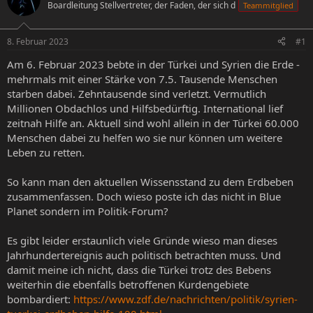
Boardleitung Stellvertreter, der Faden, der sich d
Teammitglied
e
e
l
l
l
l
8. Februar 2023
#1
e
t
r
a
Am 6. Februar 2023 bebte in der Türkei und Syrien die Erde -
m
mehrmals mit einer Stärke von 7.5. Tausende Menschen
starben dabei. Zehntausende sind verletzt. Vermutlich
Millionen Obdachlos und Hilfsbedürftig. International lief
zeitnah Hilfe an. Aktuell sind wohl allein in der Türkei 60.000
Menschen dabei zu helfen wo sie nur können um weitere
Leben zu retten.
So kann man den aktuellen Wissensstand zu dem Erdbeben
zusammenfassen. Doch wieso poste ich das nicht in Blue
Planet sondern im Politik-Forum?
Es gibt leider erstaunlich viele Gründe wieso man dieses
Jahrhundertereignis auch politisch betrachten muss. Und
damit meine ich nicht, dass die Türkei trotz des Bebens
weiterhin die ebenfalls betroffenen Kurdengebiete
bombardiert:
https://www.zdf.de/nachrichten/politik/syrien-