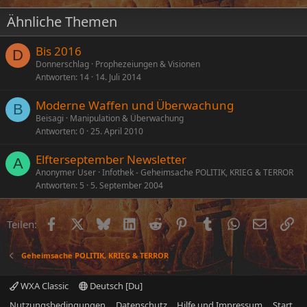
Ähnliche Themen
Bis 2016
D
Donnerschlag
Prophezeiungen & Visionen
Antworten
14
14. Juli 2014
Moderne Waffen und Überwachung
B
Beisagi
Manipulation & Überwachung
Antworten
0
25. April 2010
Elfterseptember Newsletter
A
Anonymer User
Infothek - Geheimsache POLITIK, KRIEG & TERROR
Antworten
5
5. September 2004
Facebook
X (Twitter)
Bluesky
LinkedIn
Reddit
Pinterest
Tumblr
WhatsApp
E-Mail
Li
Teilen:
Geheimsache POLITIK, KRIEG & TERROR
WXA Classic
Deutsch [Du]
Nutzungsbedingungen
Datenschutz
Hilfe und Impressum
Start