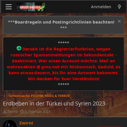
Anmelden
***
Boardregeln und Postingrichtlinien beachten!
***
*****
Derzeit ist die Registrierfunktion, wegen
russischer Spamanmeldungen im Sekundentakt -
deaktiviert. Wer einen Account möchte: Mail an
wahrexakten @ gmx.net mit Nickwunsch. Geduld, es
kann etwas dauern, bis Ihr eine Antwort bekommt.
Wir danken für Euer Verständnis!
*****
Geheimsache POLITIK, KRIEG & TERROR
Erdbeben in der Türkei und Syrien 2023
E
E
Zwirni
8. Februar 2023
r
r
s
s
Zwirni
t
t