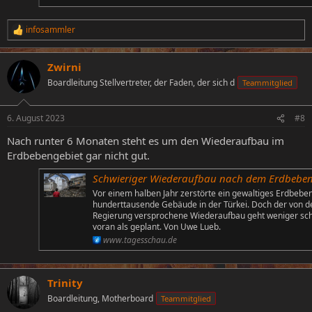
infosammler
R
e
a
Zwirni
k
t
Boardleitung Stellvertreter, der Faden, der sich d
Teammitglied
i
o
n
6. August 2023
#8
e
n
Nach runter 6 Monaten steht es um den Wiederaufbau im
:
Erdbebengebiet gar nicht gut.
Schwieriger Wiederaufbau nach dem Erdbeben in der Türk
Vor einem halben Jahr zerstörte ein gewaltiges Erdbebe
hunderttausende Gebäude in der Türkei. Doch der von d
Regierung versprochene Wiederaufbau geht weniger sch
voran als geplant. Von Uwe Lueb.
www.tagesschau.de
Trinity
Boardleitung, Motherboard
Teammitglied