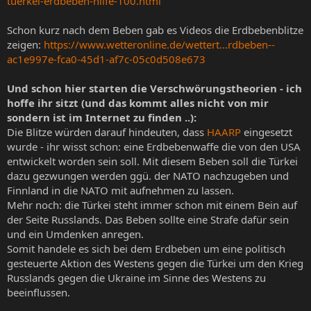
tuerkei-erdbeben-hilfe-100.html
Schon kurz nach dem Beben gab es Videos die Erdbebenblitze
zeigen:
https://www.wetteronline.de/wettert...rdbeben--
ac1e997e-fca0-45d1-af7c-05c0d508e673
Und schon hier starten die Verschwörungstheorien - ich
hoffe ihr sitzt (und das kommt alles nicht von mir
sondern ist im Internet zu finden ..):
Die Blitze würden darauf hindeuten, dass
HAARP
eingesetzt
wurde - ihr wisst schon: eine Erdbebenwaffe die von den USA
entwickelt worden sein soll. Mit diesem Beben soll die Türkei
dazu gezwungen werden ggü. der NATO nachzugeben und
Finnland in die NATO mit aufnehmen zu lassen.
Mehr noch: die Türkei steht immer schon mit einem Bein auf
der Seite Russlands. Das Beben sollte eine Strafe dafür sein
und ein Umdenken anregen.
Somit handele es sich bei dem Erdbeben um eine politisch
gesteuerte Aktion des Westens gegen die Türkei um den Krieg
Russlands gegen die Ukraine im Sinne des Westens zu
beeinflussen.