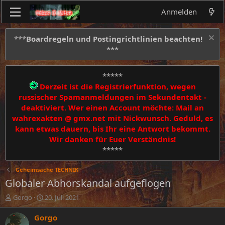
Anmelden
***
Boardregeln und Postingrichtlinien beachten!
***
*****
Derzeit ist die Registrierfunktion, wegen
russischer Spamanmeldungen im Sekundentakt -
deaktiviert. Wer einen Account möchte: Mail an
wahrexakten @ gmx.net mit Nickwunsch. Geduld, es
kann etwas dauern, bis Ihr eine Antwort bekommt.
Wir danken für Euer Verständnis!
*****
Geheimsache TECHNIK
Globaler Abhörskandal aufgeflogen
E
E
Gorgo
20. Juli 2021
r
r
s
s
Gorgo
t
t