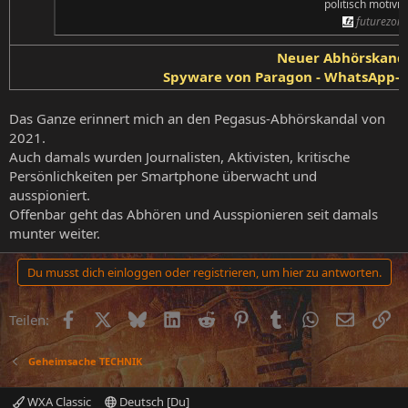
politisch motivier
futurezone
Neuer Abhörskanda
Spyware von Paragon - WhatsApp-N
Das Ganze erinnert mich an den Pegasus-Abhörskandal von
2021.
Auch damals wurden Journalisten, Aktivisten, kritische
Persönlichkeiten per Smartphone überwacht und
ausspioniert.
Offenbar geht das Abhören und Ausspionieren seit damals
munter weiter.
Du musst dich einloggen oder registrieren, um hier zu antworten.
Facebook
X (Twitter)
Bluesky
LinkedIn
Reddit
Pinterest
Tumblr
WhatsApp
E-Mail
Li
Teilen:
Geheimsache TECHNIK
WXA Classic
Deutsch [Du]