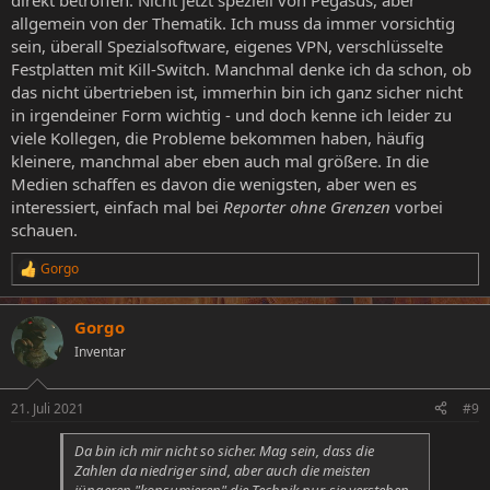
direkt betroffen. Nicht jetzt speziell von Pegasus, aber
allgemein von der Thematik. Ich muss da immer vorsichtig
sein, überall Spezialsoftware, eigenes VPN, verschlüsselte
Festplatten mit Kill-Switch. Manchmal denke ich da schon, ob
das nicht übertrieben ist, immerhin bin ich ganz sicher nicht
in irgendeiner Form wichtig - und doch kenne ich leider zu
viele Kollegen, die Probleme bekommen haben, häufig
kleinere, manchmal aber eben auch mal größere. In die
Medien schaffen es davon die wenigsten, aber wen es
interessiert, einfach mal bei
Reporter ohne Grenzen
vorbei
schauen.
Gorgo
R
e
a
Gorgo
k
t
Inventar
i
o
n
21. Juli 2021
#9
e
n
Da bin ich mir nicht so sicher. Mag sein, dass die
:
Zahlen da niedriger sind, aber auch die meisten
jüngeren "konsumieren" die Technik nur, sie verstehen