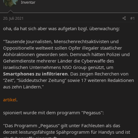
Inventar
e
e
l
l
l
l
20. Juli 2021
#1
e
t
r
a
oha, da hat sich aber was aufgetan bzgl. überwachung:
m
"Tausende Journalisten, Menschenrechtsaktivisten und
Oppositionelle weltweit sollen Opfer illegaler staatlicher
Abhöraktionen geworden sein. Demnach hätten Polizei und
Geheimdienste mehrerer Länder die Cyberwaffe des
israelischen Unternehmens NSO Group genützt, um
Smartphones zu infiltrieren
. Das zeigen Recherchen von
“Zeit”, “Süddeutscher Zeitung” sowie 17 weiteren Redaktionen
aus zehn Ländern."
artikel
.
spioniert wurde mit dem programm "Pegasus":
"Das Programm „Pegasus“ gilt unter Fachleuten als das
derzeit leistungsfähigste Spähprogramm für Handys und ist