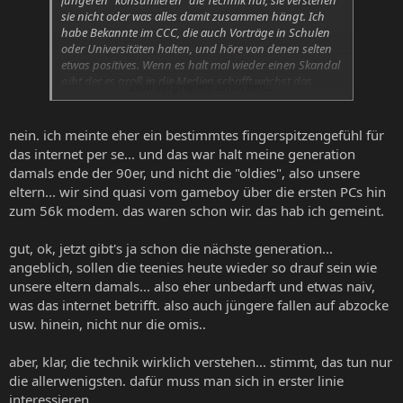
sie nicht oder was alles damit zusammen hängt. Ich
habe Bekannte im CCC, die auch Vorträge in Schulen
oder Universitäten halten, und höre von denen selten
etwas positives. Wenn es halt mal wieder einen Skandal
gibt der es groß in die Medien schafft wächst das
Zum Vergrößern anklicken....
Bewusstsein, aber insgesamt machen sich noch immer
viel zu wenig Leute Gedanken darum.
nein. ich meinte eher ein bestimmtes fingerspitzengefühl für
das internet per se... und das war halt meine generation
damals ende der 90er, und nicht die "oldies", also unsere
eltern... wir sind quasi vom gameboy über die ersten PCs hin
zum 56k modem. das waren schon wir. das hab ich gemeint.
gut, ok, jetzt gibt's ja schon die nächste generation...
angeblich, sollen die teenies heute wieder so drauf sein wie
unsere eltern damals... also eher unbedarft und etwas naiv,
was das internet betrifft. also auch jüngere fallen auf abzocke
usw. hinein, nicht nur die omis..
aber, klar, die technik wirklich verstehen... stimmt, das tun nur
die allerwenigsten. dafür muss man sich in erster linie
interessieren.