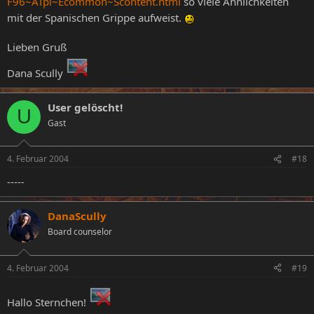
F96~ATpl~Ecommon~Scontent.html
so viele Ähnlichkeiten
mit der Spanischen Grippe aufweist.
Lieben Gruß
Dana Scully
User gelöscht!
U
Gast
4. Februar 2004
#18
-----
DanaScully
Board counselor
4. Februar 2004
#19
Hallo Sternchen!