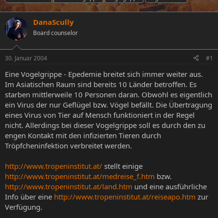
s
s
h
t
t
l
e
DanaScully
e
a
l
l
g
Board counselor
l
l
w
e
t
o
r
a
r
30. Januar 2004
#1
m
t
Eine Vogelgrippe - Epedemie breitet sich immer weiter aus.
e
Im Asiatischen Raum sind bereits 10 Länder betroffen. Es
starben mittlerweile 10 Personen daran. Obwohl es eigentlich
ein Virus der nur Geflügel bzw. Vögel befällt. Die Übertragung
eines Virus von Tier auf Mensch funktioniert in der Regel
nicht. Allerdings bei dieser Vogelgrippe soll es durch den zu
engen Kontakt mit den infizierten Tieren durch
Tröpfcheninfektion verbreitet werden.
http://www.tropeninstitut.at/
stellt einige
http://www.tropeninstitut.at/medreise_f.htm
bzw.
http://www.tropeninstitut.at/land.htm
und eine ausführliche
Info über eine
http://www.tropeninstitut.at/reiseapo.htm
zur
Verfügung.