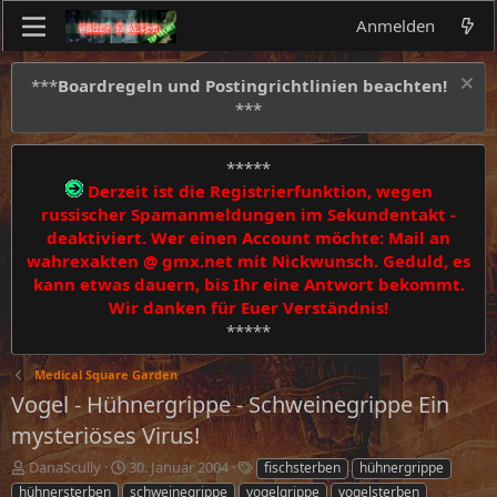
Anmelden
***
Boardregeln und Postingrichtlinien beachten!
***
*****
Derzeit ist die Registrierfunktion, wegen
russischer Spamanmeldungen im Sekundentakt -
deaktiviert. Wer einen Account möchte: Mail an
wahrexakten @ gmx.net mit Nickwunsch. Geduld, es
kann etwas dauern, bis Ihr eine Antwort bekommt.
Wir danken für Euer Verständnis!
*****
Medical Square Garden
Vogel - Hühnergrippe - Schweinegrippe Ein
mysteriöses Virus!
E
E
S
DanaScully
30. Januar 2004
fischsterben
hühnergrippe
r
r
c
hühnersterben
schweinegrippe
vogelgrippe
vogelsterben