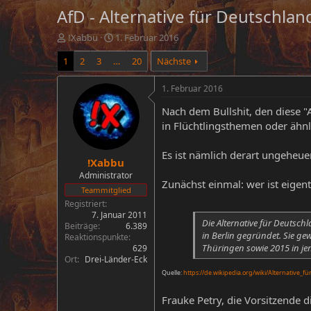
AfD - Alternative für Deutschlan
E
E
!Xabbu
1. Februar 2016
r
r
1
2
3
…
20
Nächste
s
s
t
t
e
e
1. Februar 2016
l
l
Nach dem Bullshit, den diese "A
l
l
e
t
in Flüchtlingsthemen oder ähn
r
a
m
Es ist nämlich derart ungeheue
!Xabbu
Administrator
Zunächst einmal: wer ist eigent
Teammitglied
Registriert
7. Januar 2011
Die Alternative für Deutschl
Beiträge
6.389
in Berlin gegründet. Sie 
Reaktionspunkte
Thüringen sowie 2015 in j
629
Ort
Drei-Länder-Eck
Quelle:
https://de.wikipedia.org/wiki/Alternative_f
Frauke Petry, die Vorsitzende d