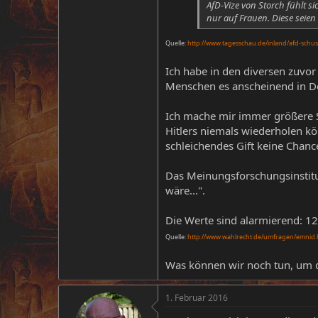
AfD-Vize von Storch fühlt 
nur auf Frauen. Diese seien
Quelle:
http://www.tagesschau.de/inland/afd-schu
Ich habe in den diversen zuvor
Menschen es anscheinend in De
Ich mache mir immer größere S
Hitlers niemals wiederholen kö
schleichendes Gift keine Chance
Das Meinungsforschungsinstitu
wäre...".
Die Werte sind alarmierend: 12
Quelle:
http://www.wahlrecht.de/umfragen/emnid
Was können wir noch tun, um 
1. Februar 2016