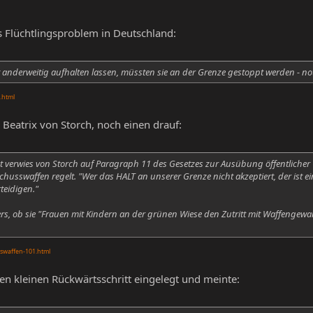
s Flüchtlingsproblem in Deutschland:
 anderweitig aufhalten lassen, müssten sie an der Grenze gestoppt werden - not
.html
, Beatrix von Storch, noch einen drauf:
 verwies von Storch auf Paragraph 11 des Gesetzes zur Ausübung öffentliche
husswaffen regelt. "Wer das HALT an unserer Grenze nicht akzeptiert, der ist e
teidigen."
rs, ob sie "Frauen mit Kindern an der grünen Wiese den Zutritt mit Waffengewalt 
sswaffen-101.html
en kleinen Rückwärtsschritt eingelegt und meinte: