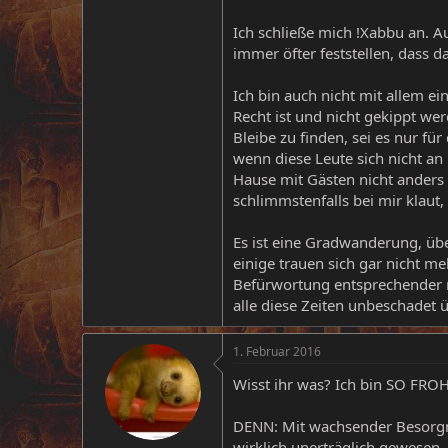
Ich schließe mich !Xabbu an. A
immer öfter feststellen, das
Ich bin auch nicht mit allem e
Recht ist und nicht gekippt we
Bleibe zu finden, sei es nur f
wenn diese Leute sich nicht a
Hause mit Gästen nicht anders
schlimmstenfalls bei mir klaut
Es ist eine Gradwanderung, üb
einige trauen sich gar nicht m
Befürwortung entsprechender r
alle diese Zeiten unbeschadet 
1. Februar 2016
Wisst ihr was? Ich bin SO FROH,
DENN: Mit wachsender Besorgni
wirklich unerträglich gewesen,