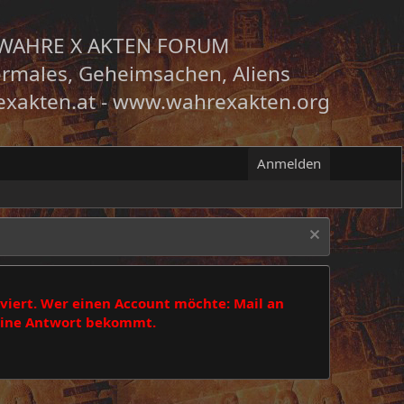
WAHRE X AKTEN FORUM
rmales, Geheimsachen, Aliens
xakten.at
-
www.wahrexakten.org
Anmelden
viert. Wer einen Account möchte: Mail an
 eine Antwort bekommt.