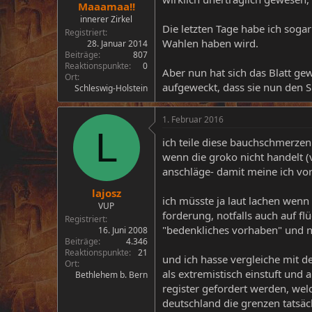
Maaamaa!!
innerer Zirkel
Die letzten Tage habe ich sog
Registriert
Wahlen haben wird.
28. Januar 2014
Beiträge
807
Reaktionspunkte
0
Aber nun hat sich das Blatt ge
Ort
aufgeweckt, dass sie nun den S
Schleswig-Holstein
1. Februar 2016
L
ich teile diese bauchschmerzen
wenn die groko nicht handelt (
anschläge- damit meine ich vo
lajosz
ich müsste ja laut lachen wenn
VUP
forderung, notfalls auch auf f
Registriert
"bedenkliches vorhaben" und n
16. Juni 2008
Beiträge
4.346
Reaktionspunkte
21
und ich hasse vergleiche mit de
Ort
als extremistisch einstuft und
Bethlehem b. Bern
register gefordert werden, wel
deutschland die grenzen tatsä