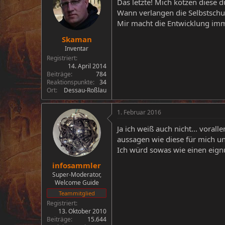
Das letzte! Mich kotzen diese
Wann verlangen die Selbstsch
Mir macht die Entwicklung im
Skaman
Inventar
Registriert
14. April 2014
Beiträge
784
Reaktionspunkte
34
Ort
Dessau-Roßlau
1. Februar 2016
Ja ich weiß auch nicht... voral
aussagen wie diese für mich unte
Ich würd sowas wie einen eignun
infosammler
Super-Moderator,
Welcome Guide
Teammitglied
Registriert
13. Oktober 2010
Beiträge
15.644