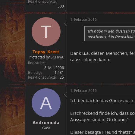
Reaktionspunkte
500
1. Februar 2016
T
Ich habe in den diversen zu
anscheinend in Deutschlan
Topsy_Krett
Dank u.a. diesen Menschen, fei
Protected by SCHWA
rausschlagen kann.
Registriert
8. Mai 2006
Beiträge
1.481
Reaktionspunkte
25
1. Februar 2016
A
Ich beobachte das Ganze auch
Erschreckend finde ich, dass so
Aussagen sind in Ordnung."
Andromeda
Gast
Dieser besagte Freund "hetzt"