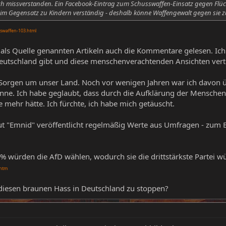
sich missverstanden. Ein Facebook-Eintrag zum Schusswaffen-Einsatz gegen Flüc
 im Gegensatz zu Kindern verständig - deshalb könne Waffengewalt gegen sie zu
sswaffen-103.html
 als Quelle genannten Artikeln auch die Kommentare gelesen. Ich
utschland gibt und diese menschenverachtenden Ansichten vert
orgen um unser Land. Noch vor wenigen Jahren war ich davon üb
nne. Ich habe geglaubt, dass durch die Aufklärung der Menschen
 mehr hätte. Ich fürchte, ich habe mich getäuscht.
t "Emnid" veröffentlicht regelmäßig Werte aus Umfragen - zum
% würden die AfD wählen, wodurch sie die drittstärkste Partei w
.htm
diesen braunen Hass in Deutschland zu stoppen?