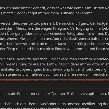
uch ich habe immer gehofft, dass sowas wie damals im Dritten Re
s das rechte Gedankengut immer mehr Aufwind bekommt.
inverstanden, was derzeit passiert. Dennoch muß ganz klar festgeh
rden darf. Menschen, die wegen Krieg und Verfolgung um ihr Lebe
ür den Übergang oder bei entsprechender Integration für immer.
n bestehende Gesetze halten und/oder die Gastfreundschaft des 
 machen: Wer sich nicht an meine Hausregeln hält (nachdem er 
, der fliegt raus und ist auch nicht länger willkommen und brau
er dieses Thema zu sprechen. Leider wird man sofort in Schubla
ehr, ihre Meinung zu äußern. Luft wird sich dann immer öfter in
adikaler Gruppierungen. Die Entwicklung finde ich sehr besorgn
überstehen und wir alle es doch noch schaffen werden, friedlich 
 dass die Politikerinnen der AfD diesen Bullshit verzapft haben. I
s habe ich das Thema Ausländerhasss unserer Bevölkerung durch 
 wie die Menschen über die Flüchtlinge gehetzt haben!