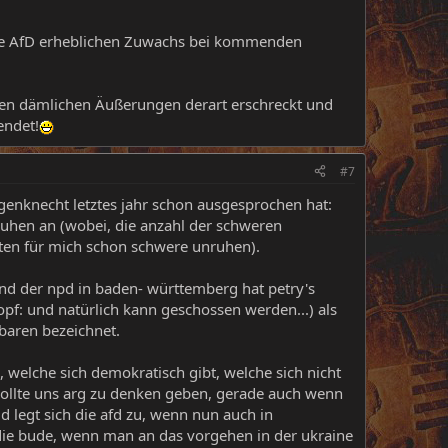
 die AfD erheblichen Zuwachs bei kommenden
ihren dämlichen Äußerungen derart erschreckt und
endet!
#7
agenknecht letztes jahr schon ausgesprochen hat:
nruhen an (wobei, die anzahl der schweren
uten für mich schon schwere unruhen).
and der npd in baden- württemberg hat petry's
opf: und natürlich kann geschossen werden...) als
baren bezeichnet.
, welche sich demokratisch gibt, welche sich nicht
 sollte uns arg zu denken geben, gerade auch wenn
d legt sich die afd zu, wenn nun auch in
die bude, wenn man an das vorgehen in der ukraine