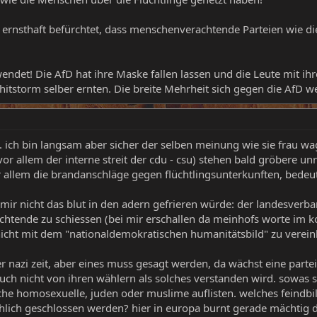
ar ernsthaft befürchtet, dass menschenverachtende Parteien wie
wendet! Die AfD hat ihre Maske fallen lassen und die Leute mit 
hitstorm selber ernten. Die breite Mehrheit sich gegen die AfD w
. ich bin langsam aber sicher der selben meinung wie sie frau w
vor allem der interne streit der cdu - csu) stehen bald gröbere u
r allem die brandanschläge gegen flüchtlingsunterkunften, bede
 mir nicht das blut in den adern gefrieren würde: der landesverb
lüchtende zu schiessen (bei mir erschallen da meinhofs worte im k
icht mit dem "nationaldemokratischen humanitätsbild" zu verein
r nazi zeit, aber eines muss gesagt werden, da wächst eine partei
 auch nicht von ihren wählern als solches verstanden wird. sowas
che homosexuelle, juden oder muslime auflisten. welches feindbil
chlich geschlossen werden? hier in europa burnt gerade mächtig 