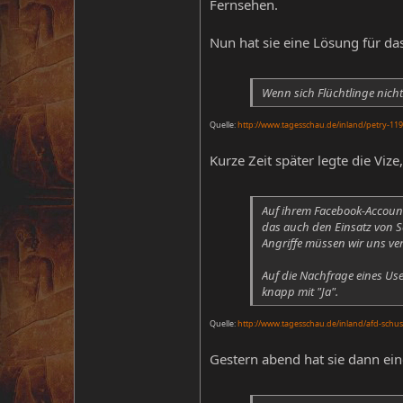
Fernsehen.
Nun hat sie eine Lösung für da
Wenn sich Flüchtlinge nicht
Quelle:
http://www.tagesschau.de/inland/petry-119
Kurze Zeit später legte die Vize
Auf ihrem Facebook-Account
das auch den Einsatz von Sc
Angriffe müssen wir uns ver
Auf die Nachfrage eines Use
knapp mit "Ja".
Quelle:
http://www.tagesschau.de/inland/afd-schu
Gestern abend hat sie dann ein