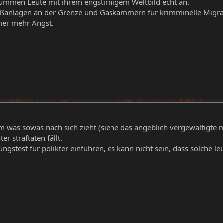
 dummen Leute mit ihrem engstirnigem Weltbild echt an.
ußanlagen an der Grenze und Gaskammern für krimminelle Migr
mer mehr Angst.
lem was sowas nach sich zieht (siehe das angeblich vergewaltigte m
r straftaten fällt.
gstest für polikter einführen, es kann nicht sein, dass solche l