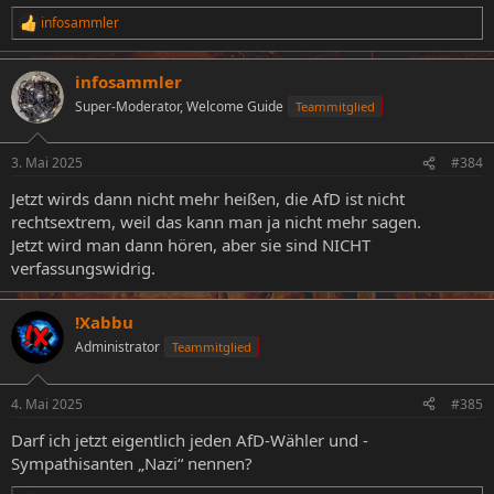
infosammler
R
e
a
infosammler
k
t
Super-Moderator, Welcome Guide
Teammitglied
i
o
n
3. Mai 2025
#384
e
n
Jetzt wirds dann nicht mehr heißen, die AfD ist nicht
:
rechtsextrem, weil das kann man ja nicht mehr sagen.
Jetzt wird man dann hören, aber sie sind NICHT
verfassungswidrig.
!Xabbu
Administrator
Teammitglied
4. Mai 2025
#385
Darf ich jetzt eigentlich jeden AfD-Wähler und -
Sympathisanten „Nazi“ nennen?