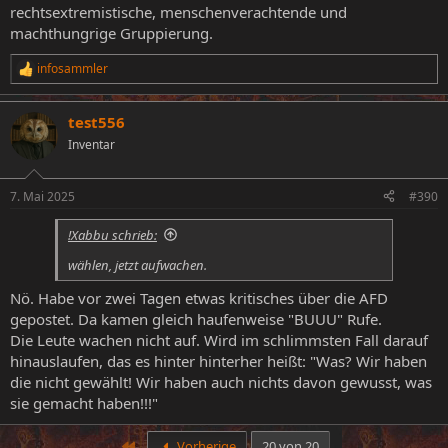
rechtsextremistische, menschenverachtende und
machthungrige Gruppierung.
infosammler
R
e
a
test556
k
t
Inventar
i
o
n
7. Mai 2025
#390
e
n
!Xabbu schrieb:
:
wählen, jetzt aufwachen.
Nö. Habe vor zwei Tagen etwas kritisches über die AFD
gepostet. Da kamen gleich haufenweise "BUUU" Rufe.
Die Leute wachen nicht auf. Wird im schlimmsten Fall darauf
hinauslaufen, das es hinter hinterher heißt: "Was? Wir haben
die nicht gewählt! Wir haben auch nichts davon gewusst, was
sie gemacht haben!!!"
Erste
Vorherige
20 von 20