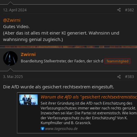
o
n
12. April 2024
#382
e
n
@Zwirni
:
Gutes Video.
(Aber das ist alles mit einer KI generiert. Wahnsinn und
wahnsinnig genial zugleich.)
Zwirni
Boardleitung Stellvertreter, der Faden, der sich d
Teammitglied
3. Mai 2025
#383
Die AfD wurde als gesichert rechtsextrem eingestuft.
Warum die AfD als "gesichert rechtsextremistisch" eingestuft w
Seit ihrer Gründung ist die AfD nach Einschätzung des
Verfassungsschutzes immer weiter nach rechts gerückt.
Inzwischen sei klar: Die Partei ist extremistisch. Wie ko
der Verfassungsschutz zu der Einschätzung? Von K.
Kumpfmüller und B. Grasnick.
www.tagesschau.de