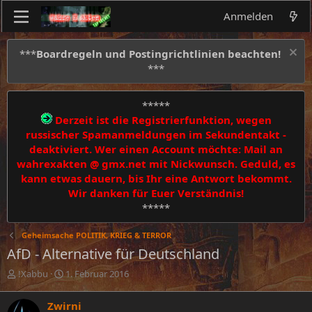
Anmelden
***
Boardregeln und Postingrichtlinien beachten!
***
*****
Derzeit ist die Registrierfunktion, wegen
russischer Spamanmeldungen im Sekundentakt -
deaktiviert. Wer einen Account möchte: Mail an
wahrexakten @ gmx.net mit Nickwunsch. Geduld, es
kann etwas dauern, bis Ihr eine Antwort bekommt.
Wir danken für Euer Verständnis!
*****
Geheimsache POLITIK, KRIEG & TERROR
AfD - Alternative für Deutschland
E
E
!Xabbu
1. Februar 2016
r
r
s
s
Zwirni
t
t