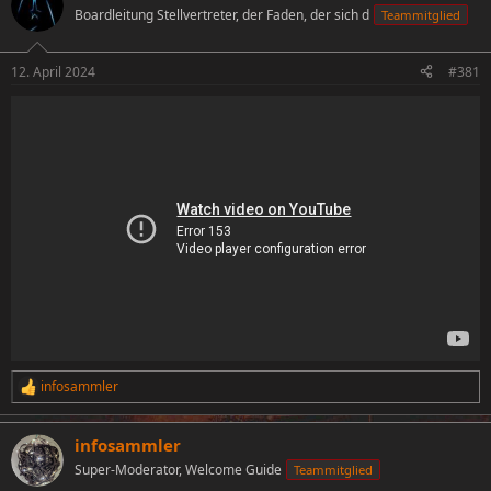
Boardleitung Stellvertreter, der Faden, der sich d
Teammitglied
e
e
l
l
l
l
12. April 2024
#381
e
t
r
a
m
infosammler
R
e
a
infosammler
k
t
Super-Moderator, Welcome Guide
Teammitglied
i