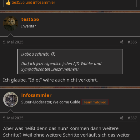
test556
und
infosammler
R
e
a
test556
k
t
Inventar
i
o
n
5. Mai 2025
#386
e
n
!Xabbu schrieb:
:
Darf ich jetzt eigentlich jeden AfD-Wähler und -
Sympathisanten „Nazi“ nennen?
Ich glaube, "Idiot" wäre auch nicht verkehrt.
infosammler
Super-Moderator, Welcome Guide
Teammitglied
5. Mai 2025
#387
Aber was heißt denn das nun? Kommen dann weitere
Schritte? Weil ohne weitere Schritte verläuft sich das weiter