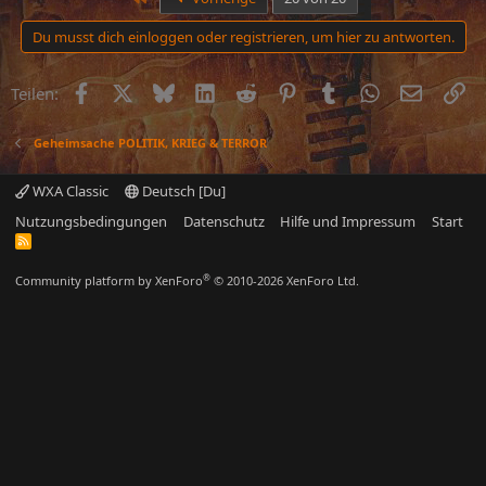
Du musst dich einloggen oder registrieren, um hier zu antworten.
Facebook
X (Twitter)
Bluesky
LinkedIn
Reddit
Pinterest
Tumblr
WhatsApp
E-Mail
Li
Teilen:
Geheimsache POLITIK, KRIEG & TERROR
WXA Classic
Deutsch [Du]
Nutzungsbedingungen
Datenschutz
Hilfe und Impressum
Start
R
S
S
®
Community platform by XenForo
© 2010-2026 XenForo Ltd.