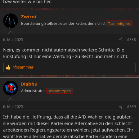
bzw weiter wie bis her.
Zwirni
Boardleitung Stellvertreter, der Faden, der sich d
Teammitglied
6. Mai 2025
#388
Nein, es kommen nicht automatisch weitere Schritte. Die
Einstufung ist nur eine Wertung - zu Recht und mehr nicht.
infosammler
R
e
a
!Xabbu
k
t
Administrator
Teammitglied
i
o
n
6. Mai 2025
#389
e
n
Ich habe die Hoffnung, dass all die AfD-Wähler, die glaubten,
:
sie würden mit dieser Partei eine Alternative zu den schlecht
arbeitenden Regierungsparteien wählen, jetzt aufwachen. Ihr
wählt keine alternative demokratische Partei sondern eine