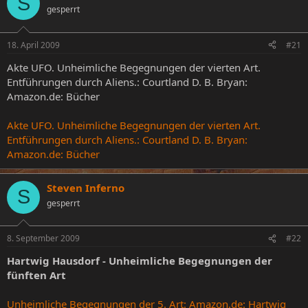
S
gesperrt
e
e
l
l
l
l
18. April 2009
#21
e
t
r
a
Akte UFO. Unheimliche Begegnungen der vierten Art.
m
Entführungen durch Aliens.: Courtland D. B. Bryan:
Amazon.de: Bücher
Akte UFO. Unheimliche Begegnungen der vierten Art.
Entführungen durch Aliens.: Courtland D. B. Bryan:
Amazon.de: Bücher
Steven Inferno
S
gesperrt
8. September 2009
#22
Hartwig Hausdorf - Unheimliche Begegnungen der
fünften Art
Unheimliche Begegnungen der 5. Art: Amazon.de: Hartwig