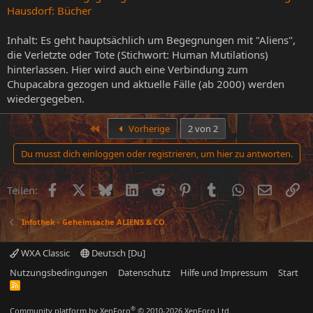
Hausdorf: Bücher
Inhalt: Es geht hauptsächlich um Begegnungen mit "Aliens",
die Verletzte oder Tote (Stichwort: Human Mutilations)
hinterlassen. Hier wird auch eine Verbindung zum
Chupacabra gezogen und aktuelle Fälle (ab 2000) werden
wiedergegeben.
Erste
Vorherige
2 von 2
Du musst dich einloggen oder registrieren, um hier zu antworten.
Facebook
X (Twitter)
Bluesky
LinkedIn
Reddit
Pinterest
Tumblr
WhatsApp
E-Mail
Li
Teilen:
Infothek - Geheimsache ALIENS & CO.
WXA Classic
Deutsch [Du]
Nutzungsbedingungen
Datenschutz
Hilfe und Impressum
Start
R
S
S
®
Community platform by XenForo
© 2010-2026 XenForo Ltd.