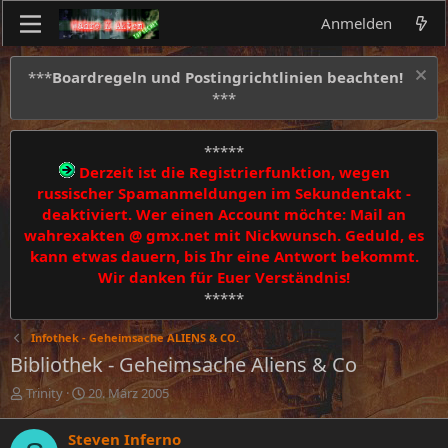
Anmelden
***
Boardregeln und Postingrichtlinien beachten!
***
*****
Derzeit ist die Registrierfunktion, wegen
russischer Spamanmeldungen im Sekundentakt -
deaktiviert. Wer einen Account möchte: Mail an
wahrexakten @ gmx.net mit Nickwunsch. Geduld, es
kann etwas dauern, bis Ihr eine Antwort bekommt.
Wir danken für Euer Verständnis!
*****
Infothek - Geheimsache ALIENS & CO.
Bibliothek - Geheimsache Aliens & Co
E
E
Trinity
20. März 2005
r
r
s
s
Steven Inferno
t
t