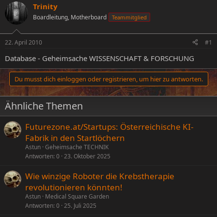
s
s
Trinity
t
t
Boardleitung, Motherboard
Teammitglied
e
e
l
l
l
l
22. April 2010
#1
e
t
r
a
Database - Geheimsache WISSENSCHAFT & FORSCHUNG
m
Du musst dich einloggen oder registrieren, um hier zu antworten.
Ähnliche Themen
Futurezone.at/Startups: Österreichische KI-
Fabrik in den Startlöchern
Astun
Geheimsache TECHNIK
Antworten
0
23. Oktober 2025
Wie winzige Roboter die Krebstherapie
revolutionieren könnten!
Astun
Medical Square Garden
Antworten
0
25. Juli 2025