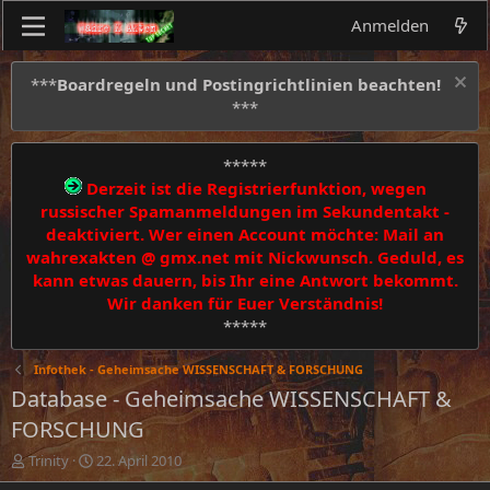
Anmelden
***
Boardregeln und Postingrichtlinien beachten!
***
*****
Derzeit ist die Registrierfunktion, wegen
russischer Spamanmeldungen im Sekundentakt -
deaktiviert. Wer einen Account möchte: Mail an
wahrexakten @ gmx.net mit Nickwunsch. Geduld, es
kann etwas dauern, bis Ihr eine Antwort bekommt.
Wir danken für Euer Verständnis!
*****
Infothek - Geheimsache WISSENSCHAFT & FORSCHUNG
Database - Geheimsache WISSENSCHAFT &
FORSCHUNG
E
E
Trinity
22. April 2010
r
r