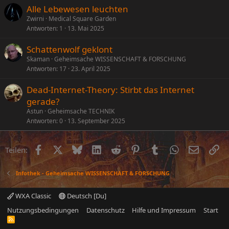
Alle Lebewesen leuchten
Zwirni
Medical Square Garden
Antworten
1
13. Mai 2025
Schattenwolf geklont
Skaman
Geheimsache WISSENSCHAFT & FORSCHUNG
Antworten
17
23. April 2025
Dead-Internet-Theory: Stirbt das Internet
gerade?
Astun
Geheimsache TECHNIK
Antworten
0
13. September 2025
Facebook
X (Twitter)
Bluesky
LinkedIn
Reddit
Pinterest
Tumblr
WhatsApp
E-Mail
Li
Teilen:
Infothek - Geheimsache WISSENSCHAFT & FORSCHUNG
WXA Classic
Deutsch [Du]
Nutzungsbedingungen
Datenschutz
Hilfe und Impressum
Start
R
S