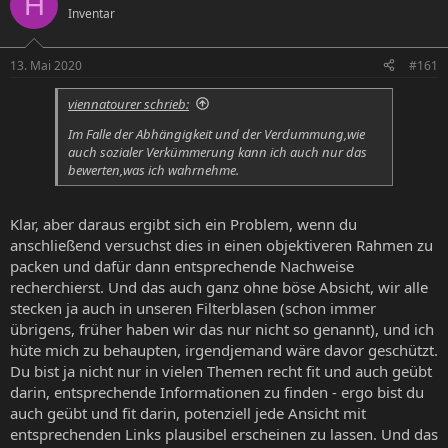
H
Inventar
e
e
l
l
l
l
13. Mai 2020
#161
e
t
r
a
viennatourer schrieb:
m
Im Falle der Abhängigkeit und der Verdummung,wie
auch sozialer Verkümmerung kann ich auch nur das
bewerten,was ich wahrnehme.
Klar, aber daraus ergibt sich ein Problem, wenn du
anschließend versuchst dies in einen objektiveren Rahmen zu
packen und dafür dann entsprechende Nachweise
recherchierst. Und das auch ganz ohne böse Absicht, wir alle
stecken ja auch in unseren Filterblasen (schon immer
übrigens, früher haben wir das nur nicht so genannt), und ich
hüte mich zu behaupten, irgendjemand wäre davor geschützt.
Du bist ja nicht nur in vielen Themen recht fit und auch geübt
darin, entsprechende Informationen zu finden - ergo bist du
auch geübt und fit darin, potenziell jede Ansicht mit
entsprechenden Links plausibel erscheinen zu lassen. Und das