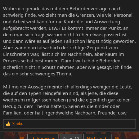
Wobei ich gerade das mit dem Behördenversagen auch
schwierig finde, wo zieht man die Grenzen, wie viel Personal
und Arbeitszeit kann für die Kontrolle und Auswertung
aufgebracht werden, usw.? Es kommt immer der Punkt, an
dem man sich fragt, warum nicht früher etwas passiert ist -
und dann wäre es auf jeden Fall schon längst nötig geworden.
Aber wann nun tatsächlich der richtige Zeitpunkt zum
Einschreiten war, lässt sich im Nachhinein, aber kaum im
Prozess selbst bestimmen. Damit will ich die Behörden
sicherlich nicht in Schutz nehmen, aber wie gesagt, ich finde
das ein sehr schwieriges Thema.
Mit meiner Aussage meinte ich allerdings weniger die Leute,
die auf den Typen reingefallen sind, als jene, die diese
wiederum mitgerissen haben (und die eigentlich gar keinen
Bezug zu dem Thema hatten). Seien es die Kinder oder
Familien, oder halt irgendwelche Nachbarn, Freunde, usw.
!Xabbu
R
e
a
Erste
Letzte
Vorherige
9 von 10
Nächste