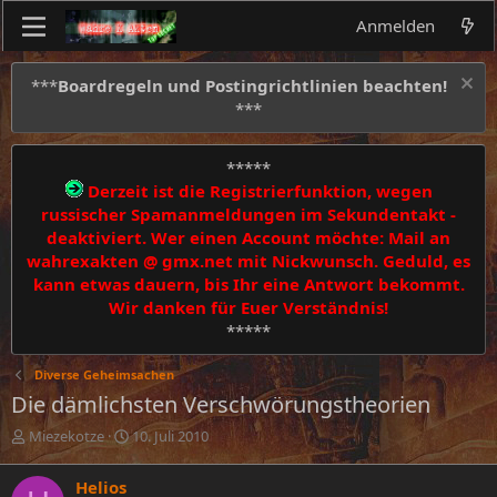
Anmelden
***
Boardregeln und Postingrichtlinien beachten!
***
*****
Derzeit ist die Registrierfunktion, wegen
russischer Spamanmeldungen im Sekundentakt -
deaktiviert. Wer einen Account möchte: Mail an
wahrexakten @ gmx.net mit Nickwunsch. Geduld, es
kann etwas dauern, bis Ihr eine Antwort bekommt.
Wir danken für Euer Verständnis!
*****
Diverse Geheimsachen
Die dämlichsten Verschwörungstheorien
E
E
Miezekotze
10. Juli 2010
r
r
s
s
Helios
t
t