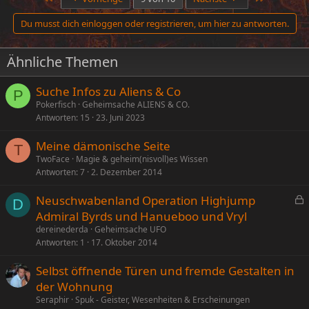
k
t
Du musst dich einloggen oder registrieren, um hier zu antworten.
i
o
n
Ähnliche Themen
e
n
:
Suche Infos zu Aliens & Co
P
Pokerfisch
Geheimsache ALIENS & CO.
Antworten
15
23. Juni 2023
Meine dämonische Seite
T
TwoFace
Magie & geheim(nisvoll)es Wissen
Antworten
7
2. Dezember 2014
Neuschwabenland Operation Highjump
D
e
Admiral Byrds und Hanueboo und Vryl
s
dereinederda
Geheimsache UFO
p
Antworten
1
17. Oktober 2014
e
Selbst öffnende Türen und fremde Gestalten in
r
der Wohnung
r
t
Seraphir
Spuk - Geister, Wesenheiten & Erscheinungen