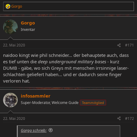
Gorgo
R
e
a
Gorgo
k
t
Inventar
i
o
n
22. Mai 2020
#171
e
n
naidoo kingt wie phil schneider... der behauptete auch, dass
:
es tief unten die
deep underground military bases
- kurz
DUMB - gäbe, wo sich Greys mit menschen irrsinnige laser-
schlachten geliefert haben... und er dadurch seine finger
verloren hat.
infosammler
Super-Moderator, Welcome Guide
Teammitglied
22. Mai 2020
#172
Gorgo schrieb: