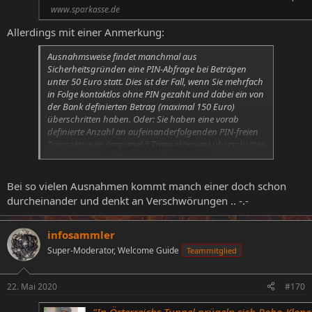
www.sparkasse.de
Allerdings mit einer Anmerkung:
Ausnahmsweise findet manchmal aus
Sicherheitsgründen eine PIN-Abfrage bei Beträgen
unter 50 Euro statt. Dies ist der Fall, wenn Sie mehrfach
in Folge kontaktlos ohne PIN gezahlt und dabei ein von
der Bank definierten Betrag (maximal 150 Euro)
überschritten haben. Oder: Sie haben eine vorab
definierte Anzahl an aufeinanderfolgenden PIN-freien
Transaktionen (maximal 5 Transaktionen) überschritten
Zum Vergrößern anklicken....
– auch dann müssen Sie Ihre PIN eingeben.
Bei so vielen Ausnahmen kommt manch einer doch schon
durcheinander und denkt an Verschwörungen .. -.-
infosammler
Super-Moderator, Welcome Guide
Teammitglied
22. Mai 2020
#170