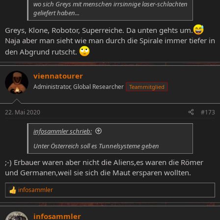
wo sich Greys mit menschen irrsinnige laser-schlachten
geliefert haben...
Greys, Klone, Robotor, Superreiche. Da unten gehts um.
Naja aber man sieht wie man durch die Spirale immer tiefer in
den Abgrund rutscht.
viennatourer
Administrator, Global Researcher
Teammitglied
22. Mai 2020
#173
infosammler schrieb:
Unter Österreich soll es Tunnelsysteme geben
;-) Erbauer waren aber nicht die Aliens,es waren die Römer
und Germanen,weil sie sich die Maut ersparen wollten.
infosammler
R
e
a
infosammler
k