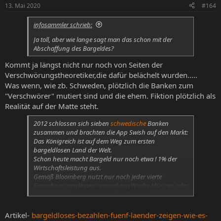
13. Mai 2020
#164
infosammler schrieb:
Ja toll, aber wie lange sagt man das schon mit der
Abschaffung des Bargeldes?
Kommt ja längst nicht nur noch von Seiten der
Verschwörungstheoretiker,die dafür belächelt wurden.....
Was wenn, wie zb. Schweden, plötzlich die Banken zum
"Verschwörer" mutiert sind und die ehem. Fiktion plötzlich als
Realität auf der Matte steht.
2012 schlossen sich sieben
schwedische
Banken
zusammen und brachten die App Swish auf den Markt:
Das Königreich ist auf dem Weg zum ersten
bargeldlosen Land der Welt.
Schon heute macht Bargeld nur noch etwa ! 1% der
Wirtschaftsleistung aus.
Gemäß Bloomberg nutzt nur noch jeder vierte
Einwohner mindestens einmal pro Woche Münzen oder
Zum Vergrößern anklicken....
Scheine.
Und nur ein Drittel der Bankfilialen gibt überhaupt
noch Bares aus.
Artikel-
bargeldloses-bezahlen-fuenf-laender-zeigen-wie-es-
2030 könnte endgültig Schluss sein mit dem Bargeld.