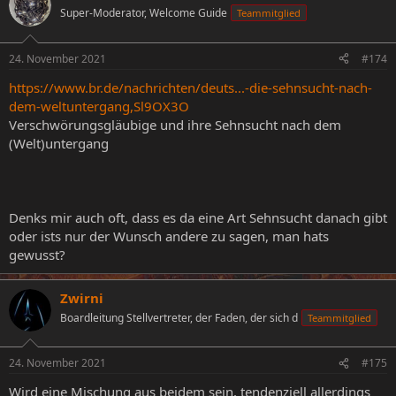
t
Super-Moderator, Welcome Guide
Teammitglied
i
o
n
24. November 2021
#174
e
n
https://www.br.de/nachrichten/deuts...-die-sehnsucht-nach-
:
dem-weltuntergang,Sl9OX3O
Verschwörungsgläubige und ihre Sehnsucht nach dem
(Welt)untergang
Denks mir auch oft, dass es da eine Art Sehnsucht danach gibt
oder ists nur der Wunsch andere zu sagen, man hats
gewusst?
Zwirni
Boardleitung Stellvertreter, der Faden, der sich d
Teammitglied
24. November 2021
#175
Wird eine Mischung aus beidem sein, tendenziell allerdings