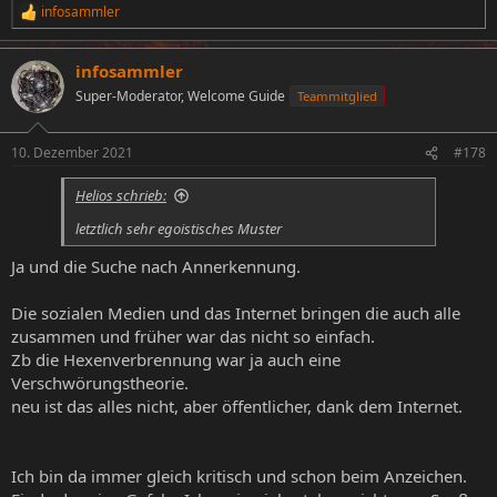
infosammler
R
e
a
infosammler
k
t
Super-Moderator, Welcome Guide
Teammitglied
i
o
n
10. Dezember 2021
#178
e
n
Helios schrieb:
:
letztlich sehr egoistisches Muster
Ja und die Suche nach Annerkennung.
Die sozialen Medien und das Internet bringen die auch alle
zusammen und früher war das nicht so einfach.
Zb die Hexenverbrennung war ja auch eine
Verschwörungstheorie.
neu ist das alles nicht, aber öffentlicher, dank dem Internet.
Ich bin da immer gleich kritisch und schon beim Anzeichen.