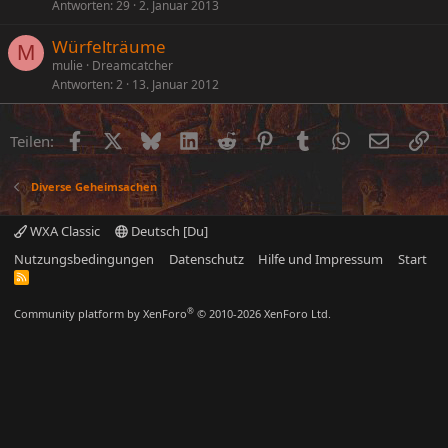
Antworten
29
2. Januar 2013
Würfelträume
M
mulie
Dreamcatcher
Antworten
2
13. Januar 2012
Facebook
X (Twitter)
Bluesky
LinkedIn
Reddit
Pinterest
Tumblr
WhatsApp
E-Mail
Li
Teilen:
Diverse Geheimsachen
WXA Classic
Deutsch [Du]
Nutzungsbedingungen
Datenschutz
Hilfe und Impressum
Start
R
S
S
®
Community platform by XenForo
© 2010-2026 XenForo Ltd.