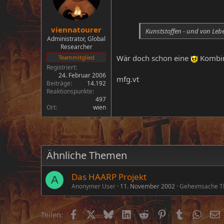
viennatourer
Kunststoffen - und von Leb
Administrator, Global
Researcher
Wär doch schon eine
Kombin
Teammitglied
Registriert
24. Februar 2006
mfg.vt
Beiträge
14.192
Reaktionspunkte
497
Ort
wien
Ähnliche Themen
Das HAARP Projekt
A
Anonymer User
11. November 2002
Geheimsache 
Facebook
X (Twitter)
Bluesky
LinkedIn
Reddit
Pinterest
Tumblr
Whats
E
Teilen: