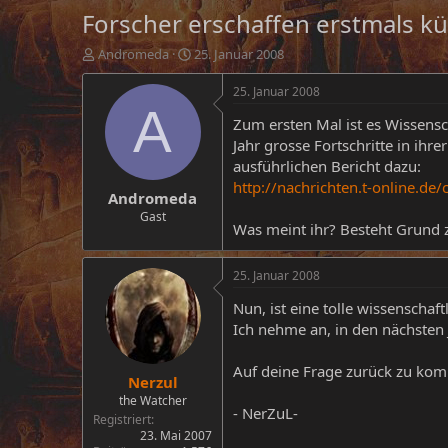
Forscher erschaffen erstmals k
E
E
Andromeda
25. Januar 2008
r
r
s
s
25. Januar 2008
t
t
A
Zum ersten Mal ist es Wissensc
e
e
l
l
Jahr grosse Fortschritte in ihr
l
l
ausführlichen Bericht dazu:
e
t
http://nachrichten.t-online.d
Andromeda
r
a
m
Gast
Was meint ihr? Besteht Grund
25. Januar 2008
Nun, ist eine tolle wissenschaf
Ich nehme an, in den nächsten
Auf deine Frage zurück zu kom
Nerzul
the Watcher
- NerZuL-
Registriert
23. Mai 2007