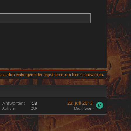
sst dich einloggen oder registrieren, um hier zu antworten.
Antworten
58
23. Juli 2013
M
Aufrufe
26K
Max_Power