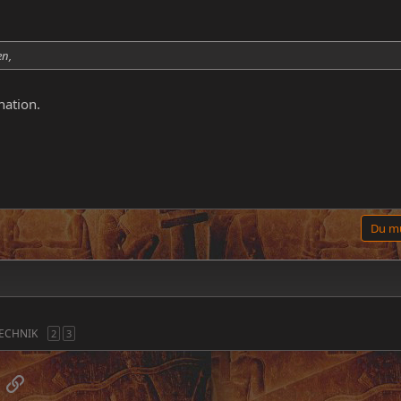
en,
ation.
Du mu
TECHNIK
2
3
App
-Mail
Link