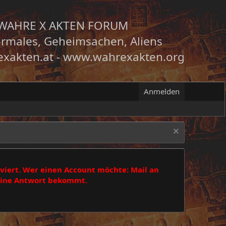
WAHRE X AKTEN FORUM
rmales, Geheimsachen, Aliens
xakten.at
-
www.wahrexakten.org
Anmelden
viert. Wer einen Account möchte: Mail an
 eine Antwort bekommt.