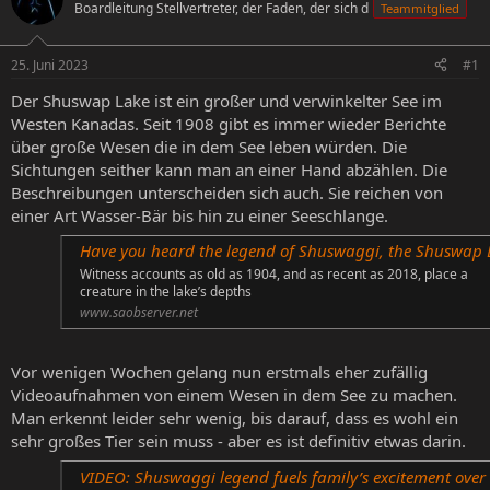
Boardleitung Stellvertreter, der Faden, der sich d
Teammitglied
e
e
l
l
l
l
25. Juni 2023
#1
e
t
r
a
Der Shuswap Lake ist ein großer und verwinkelter See im
m
Westen Kanadas. Seit 1908 gibt es immer wieder Berichte
über große Wesen die in dem See leben würden. Die
Sichtungen seither kann man an einer Hand abzählen. Die
Beschreibungen unterscheiden sich auch. Sie reichen von
einer Art Wasser-Bär bis hin zu einer Seeschlange.
Have you heard the legend of Shuswaggi, the Shuswap Lake monster? - Salmon Arm Obser
Witness accounts as old as 1904, and as recent as 2018, place a
creature in the lake’s depths
www.saobserver.net
Vor wenigen Wochen gelang nun erstmals eher zufällig
Videoaufnahmen von einem Wesen in dem See zu machen.
Man erkennt leider sehr wenig, bis darauf, dass es wohl ein
sehr großes Tier sein muss - aber es ist definitiv etwas darin.
VIDEO: Shuswaggi legend fuels family’s excitement over Shuswap Lake sighting - Salmon Arm Obser