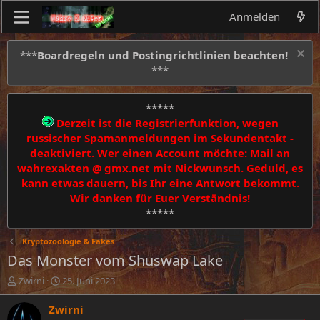
Anmelden
***
Boardregeln und Postingrichtlinien beachten!
***
*****
Derzeit ist die Registrierfunktion, wegen
russischer Spamanmeldungen im Sekundentakt -
deaktiviert. Wer einen Account möchte: Mail an
wahrexakten @ gmx.net mit Nickwunsch. Geduld, es
kann etwas dauern, bis Ihr eine Antwort bekommt.
Wir danken für Euer Verständnis!
*****
Kryptozoologie & Fakes
Das Monster vom Shuswap Lake
E
E
Zwirni
25. Juni 2023
r
r
s
s
Zwirni
t
t