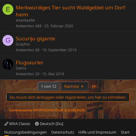
Merkwürdiges Tier sucht Waldgebiet um Dorf
E
heim
eiseskaelte
Antworten
488
25. Februar 2020
Sucuriju gigante
G
GrayFox
Antworten
68
19. September 2019
Flugsaurier
Zwirni
Antworten
20
15. Mai 2019
Letzte
1 von 12
Nächste
Du musst dich einloggen oder registrieren, um hier zu schreiben.
Geheimsache KRYPTOZOOLOGIE & ZOOLOGIE
WXA Classic
Deutsch [Du]
Nutzungsbedingungen
Datenschutz
Hilfe und Impressum
Start