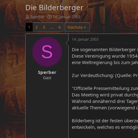
Die Bilderberger
E
E
Sperber
14. Januar 2003
r
r
1
2
3
…
6
Nächste
s
s
t
t
e
e
14. Januar 2003
l
l
S
Die sogenannten Bilderberger 
l
l
e
t
Diese Vereinigung wurde 1954 i
r
a
eine Weltregierung bis zum Jah
m
Sperber
Zur Verdeutlichung: (Quelle: Pro
Gast
"Offizielle Pressemitteilung z
Das Meeting wird privat durchg
Während annähernd drei Tagen u
aktuelle Themen (vorwiegend üb
Bilderberg ist der festen über
entwickeln, welches es ermögli