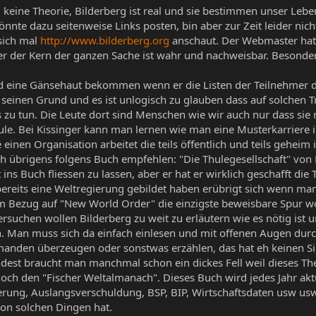
d keine Theorie, Bilderberg ist real und sie bestimmen unser Lebe
nte dazu seitenweise Links posten, bin aber zur Zeit leider nic
sich mal
http://www.bilderberg.org
anschaut. Der Webmaster hat 
er der Kern der ganzen Sache ist wahr und nachweisbar. Besonders
rd eine Gänsehaut bekommen wenn er die Listen der Teilnehmer du
 seinen Grund und es ist unlogisch zu glauben dass auf solchen 
ns zu tun. Die Leute dort sind Menschen wie wir auch nur dass s
ule. Bei Kissinger kann man lernen wie man eine Musterkarriere
inen Organisation arbeitet die teils öffentlich und teils geheim i
ch übrigens folgens Buch empfehlen: "Die Thulegesellschaft" von 
ns Buch fliessen zu lassen, aber er hat er wirklich geschafft die
bereits eine Weltregierung gebildet haben erübrigt sich wenn man
 im Bezug auf "New World Order" die einzigste beweisbare Spur w
ersuchen wollen Bilderberg zu weit zu erläutern wie es nötig ist
. Man muss sich da einfach einlesen und mit offenen Augen dur
emanden überzeugen oder sonstwas erzählen, das hat eh keinen Si
indest braucht man manchmal schon ein dickes Fell weil dieses Th
ch den "Fischer Weltalmanach". Dieses Buch wird jedes Jahr aktu
kerung, Auslangsverschuldung, BSP, BIP, Wirtschaftsdaten usw us
n solchen Dingen hat.