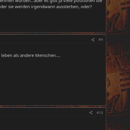
hmen würden...aber es gibt ja viele positionen die
oder sie werden irgendwann aussterben, oder?
#9
:
r leben als andere Menschen....
#10