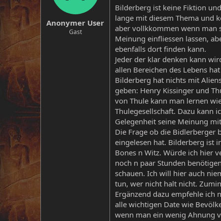
Bilderberg ist keine Fiktion un
lange mit diesem Thema und kön
Anonymer User
aber vollkkommen wenn man 
Gast
Meinung einfliessen lassen, ab
ebenfalls dort finden kann.
Jeder der klar denken kann wi
allen Bereichen des Lebens hat
Bilderberg hat nichts mit Alie
geben: Henry Kissinger und Th
von Thule kann man lernen wie e
Thulegesellschaft. Dazu kann i
Gelegenheit seine Meinung mit i
Die Frage ob die Bidlerberger 
eingelesen hat. Bilderberg ist
Bones n Witz. Würde ich hier v
noch n paar Stunden benötigen
schauen. Ich will hier auch ni
tun, wer nicht halt nicht. Zum
Ergänzend dazu empfehle ich no
alle wichtigen Date wie Bevöl
wenn man ein wenig Ahnung vo