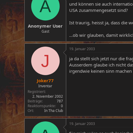
A
und können sie auch internati
USA zusammengesetzt sind?
Ist traurig, heisst ja, dass die
Anonymer User
Gast
...ob wir glauben, damit wirk
19. Januar 2003
J
ja da stellt sich jetzt nur die
Ausserdem glaube ich nicht da
irgendwie keinen sinn machen 
Joker77
Inventar
Registriert
2. November 2002
Beiträge
787
Reaktionspunkte
0
Ort
In Tha Club
19. Januar 2003