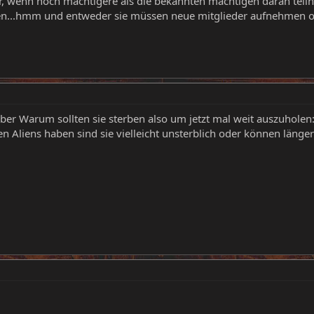
r, wenn noch mächtigere als die bekannten mächtigen daran teilne
den...hmm und entweder sie müssen neue mitglieder aufnehmen 
 aber Warum sollten sie sterben also um jetzt mal weit auszuholen
n Aliens haben sind sie vielleicht unsterblich oder können länge