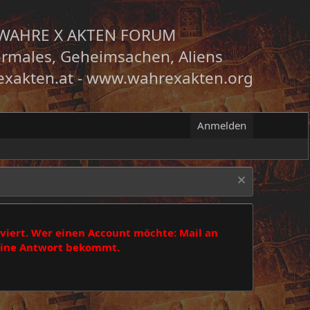
WAHRE X AKTEN FORUM
rmales, Geheimsachen, Aliens
xakten.at
-
www.wahrexakten.org
Anmelden
viert. Wer einen Account möchte: Mail an
 eine Antwort bekommt.