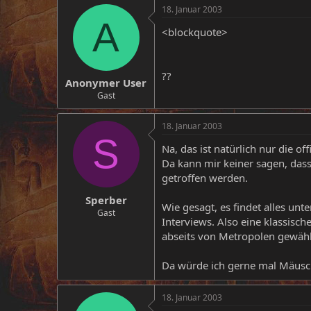
18. Januar 2003
A
<blockquote>
??
Anonymer User
Gast
18. Januar 2003
S
Na, das ist natürlich nur die o
Da kann mir keiner sagen, dass
getroffen werden.
Sperber
Wie gesagt, es findet alles unt
Gast
Interviews. Also eine klassisc
abseits von Metropolen gewähl
Da würde ich gerne mal Mäusc
18. Januar 2003