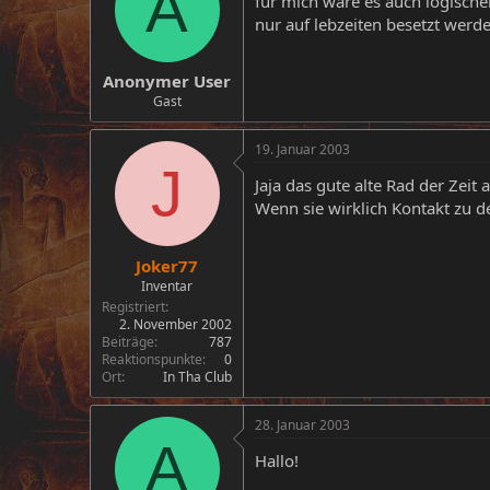
A
für mich wäre es auch logische
nur auf lebzeiten besetzt wer
Anonymer User
Gast
19. Januar 2003
J
Jaja das gute alte Rad der Zeit
Wenn sie wirklich Kontakt zu de
Joker77
Inventar
Registriert
2. November 2002
Beiträge
787
Reaktionspunkte
0
Ort
In Tha Club
28. Januar 2003
A
Hallo!