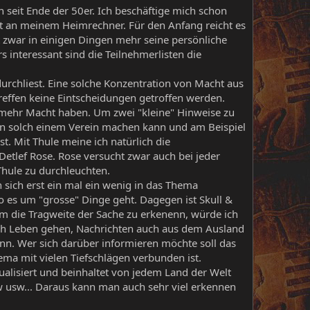
n seit Ende der 50er. Ich beschäftige mich schon
ht an meinem Heimrechner. Für den Anfang reicht es
zwar in einigen Dingen mehr seine persönliche
 interessant sind die Teilnehmerlisten die
rchliest. Eine solche Konzentration von Macht aus
Treffen keine Eintscheidungen getroffen werden.
ie mehr Macht haben. Um zwei "kleine" Hinweise zu
 in solch einem Verein machen kann und am Beispiel
st. Mit Thule meine ich natürlich die
Detlef Rose. Rose versucht zwar auch bei jeder
 Thule zu durchleuchten.
 sich erst ein mal ein wenig in das Thema
o es um "grosse" Dinge geht. Dagegen ist Skull &
 um die Tragweite der Sache zu erkenenn, würde ich
ch Leben gehen, Nachrichten auch aus dem Ausland
nn. Wer sich darüber informieren möchte soll das
ema mit vielen Tiefschlägen verbunden ist.
alisiert und beinhaltet von jedem Land der Welt
w usw... Daraus kann man auch sehr viel erkennen