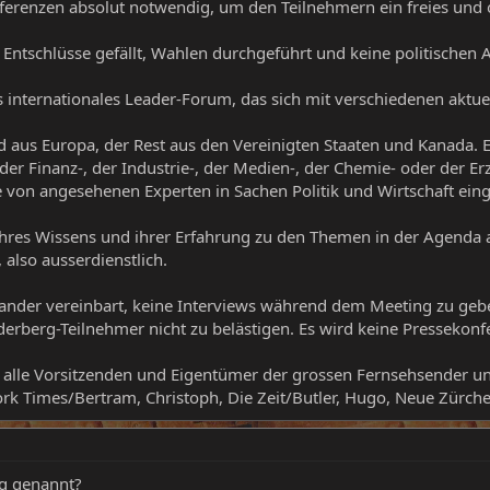
onferenzen absolut notwendig, um den Teilnehmern ein freies und
Entschlüsse gefällt, Wahlen durchgeführt und keine politischen
les internationales Leader-Forum, das sich mit verschiedenen akt
d aus Europa, der Rest aus den Vereinigten Staaten und Kanada. Et
s der Finanz-, der Industrie-, der Medien-, der Chemie- oder der 
tte von angesehenen Experten in Sachen Politik und Wirtschaft ein
ihres Wissens und ihrer Erfahrung zu den Themen in der Agenda 
 also ausserdienstlich.
ander vereinbart, keine Interviews während dem Meeting zu geben
erberg-Teilnehmer nicht zu belästigen. Es wird keine Pressekonfer
lle Vorsitzenden und Eigentümer der grossen Fernsehsender und
rk Times/Bertram, Christoph, Die Zeit/Butler, Hugo, Neue Zürche
rg genannt?