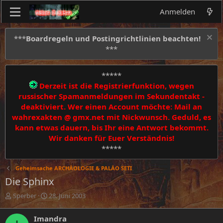
Anmelden
***
Boardregeln und Postingrichtlinien beachten!
***
*****
Derzeit ist die Registrierfunktion, wegen
russischer Spamanmeldungen im Sekundentakt -
deaktiviert. Wer einen Account möchte: Mail an
wahrexakten @ gmx.net mit Nickwunsch. Geduld, es
kann etwas dauern, bis Ihr eine Antwort bekommt.
Wir danken für Euer Verständnis!
*****
Geheimsache ARCHÄOLOGIE & PALÄO SETI
Die Sphinx
E
E
Sperber
28. Juni 2003
r
r
s
s
Imandra
t
t