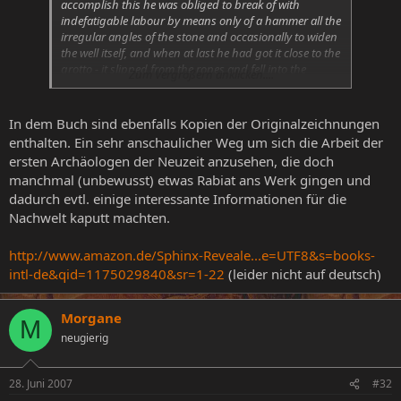
accomplish this he was obliged to break of with
indefatigable labour by means only of a hammer all the
irregular angles of the stone and occasionally to widen
the well itself, and when at last he had got it close to the
grotto - it slipped from the ropes and fell into the
Zum Vergrößern anklicken....
chamber below - from which it required great exertion
to extricate it. He did however at last succeed in
depositing it safe in the grotto.
In dem Buch sind ebenfalls Kopien der Originalzeichnungen
enthalten. Ein sehr anschaulicher Weg um sich die Arbeit der
ersten Archäologen der Neuzeit anzusehen, die doch
manchmal (unbewusst) etwas Rabiat ans Werk gingen und
dadurch evtl. einige interessante Informationen für die
Nachwelt kaputt machten.
http://www.amazon.de/Sphinx-Reveale...e=UTF8&s=books-
intl-de&qid=1175029840&sr=1-22
(leider nicht auf deutsch)
Morgane
M
neugierig
28. Juni 2007
#32