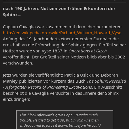
nach 190 Jahren: Notizen von frühen Erkundern der
Sphinx...
Captain Cavaglia war zusammen mit dem eher bekannteren
http://en.wikipedia.org/wiki/Richard_William_Howard_Vyse
Anfang des 19. Jahrhunderts einer der ersten Europäer die
ernsthaft an die Erforschung der Sphinx gingen. Ein Teil seiner
Notizen wurde von Vyse 1837 in
Operations at Gizeh
veröffentlicht. Der Großteil seiner Notizen blieb aber bis 2002
verschwunden.
Jetzt wurden sie veröffentlicht: Patricia Usick und Deborah
Manley publizierten vor kurzem das Buch
The Sphinx Revealed
- A forgotten Record of Pioneering Excavations
. Ein Ausschnitt
beschreibt die Cavaglia versuchte in das Innere der Sphinx
einzudringen:
This block afterwards gave Capt. Cavaglia much
trouble. He tried to get it up, but in vain - he then
endeavoured to force it down, but before he could