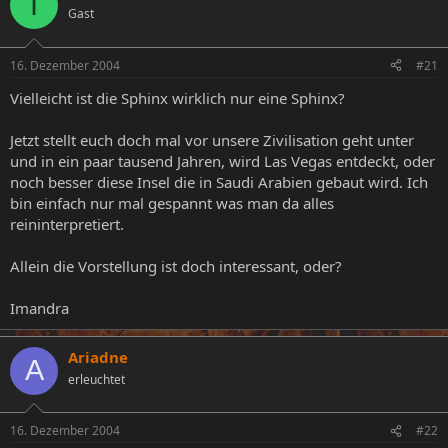
I
Gast
e
e
l
l
l
l
16. Dezember 2004
#21
e
t
r
a
Vielleicht ist die Sphinx wirklich nur eine Sphinx?
m
Jetzt stellt euch doch mal vor unsere Zivilisation geht unter
und in ein paar tausend Jahren, wird Las Vegas entdeckt, oder
noch besser diese Insel die in Saudi Arabien gebaut wird. Ich
bin einfach nur mal gespannt was man da alles
reininterpretiert.
Allein die Vorstellung ist doch interessant, oder?
Imandra
Ariadne
A
erleuchtet
16. Dezember 2004
#22