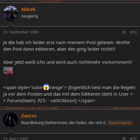
NikoG
neugierig
20. September 2006
#30
Ja die hab ich leider erst nach meinem Post gelesen. Wollte
den Post dann editieren, aber des ging leider nicht!!!
Aber jetzt weiß ichs und wird auch nichtmehr vorkommen!!!
<span style="color
range"> [Eigentlich liest man die Regeln
ja vor dem Posten und das mit dem Editieren steht in User <-
> Forum(team) :f25: - celtiCMoon] </span>
Zwirni
Boardleitung Stellvertreter, der Faden, der sich d
Teammitglied
27. März 2007
#31