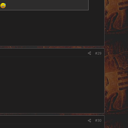
.
#29
#30