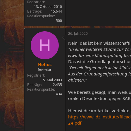
Registriert
13. Oktober 2010
Beiträge
15.644
Reaktionspunkte
500
26. Juli 2020
H
Nein, das ist kein wissenschaft
"In einer weiteren Studie zur Wi
etwa für eine Mundspülung benöt
Das ist die Grundlagenforschung
Helios
"Derzeit liegen noch keine klin
Inventar
Aus der Grundlagenforschung la
Registriert
ableiten."
5. Mai 2003
Beiträge
2.435
Reaktionspunkte
Wie bereits gesagt, man weiß 
434
oralen Desinfektion gegen SAR
Hier ist die im Artikel verlin
https://www.idz.institute/fi
24.pdf