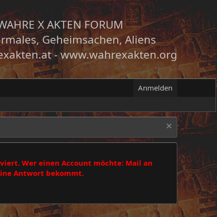
WAHRE X AKTEN FORUM
rmales, Geheimsachen, Aliens
xakten.at
-
www.wahrexakten.org
Anmelden
viert. Wer einen Account möchte: Mail an
 eine Antwort bekommt.