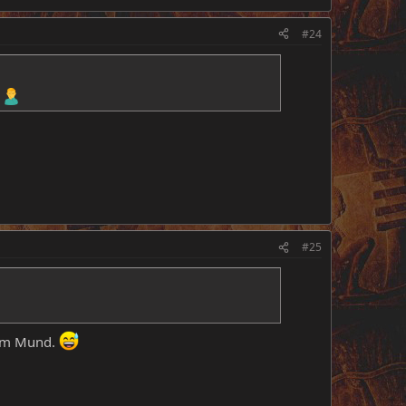
#24
.
#25
 im Mund.