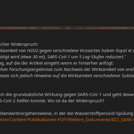
licher Widerspruch:
rksamkeit von H2O2 gegen verschiedene Virusarten haben Goyal et al
igt wird (etwa 30 ml), SARS-CoV-1 um 5 Log-Stufen reduziert."
, auf die der Artikel eingeht wenn er hinterher anfügt:
ischen Forschungsergebnisse zum Nachweis der Wirksamkeit von orale
ssen sich jedoch Hinweise auf die Wirksamkeit verschiedener Subs
um die grundsätzliche Wirkung gegen SARS-CoV-1 und geht desw
S-CoV-2 helfen könnte. Wo ist da der Widerspruch?
kte Standardvorgehensweise, in der die Wasserstoffperoxid-Spülu
leadmin/Content/Publikationen-PDF/Weitere_Dokumente/IDZ_SAR