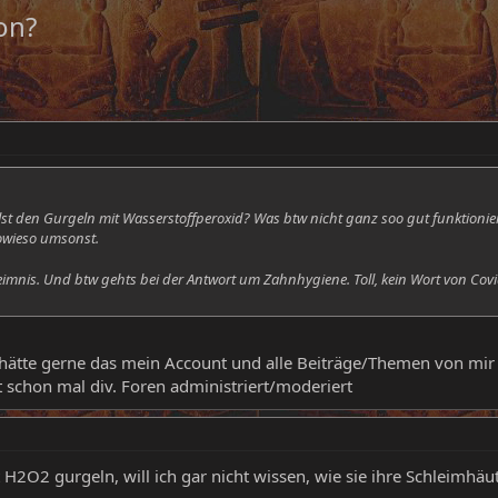
on?
 willst den Gurgeln mit Wasserstoffperoxid? Was btw nicht ganz soo gut funkti
 sowieso umsonst.
imnis. Und btw gehts bei der Antwort um Zahnhygiene. Toll, kein Wort von Covi
ch hätte gerne das mein Account und alle Beiträge/Themen von mi
st schon mal div. Foren administriert/moderiert
 H2O2 gurgeln, will ich gar nicht wissen, wie sie ihre Schleimhäu