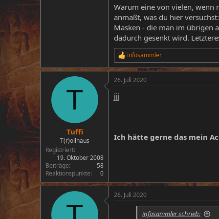
Warum eine von vielen, wenn ma
anmaßt, was du hier versuchst:
Masken - die man im übrigen a
dadurch gesenkt wird. Letztere
infosammler
R
e
a
26. Juli 2020
k
T
t
jjj
i
o
n
e
n
Tuffi
Ich hätte gerne das mein A
:
T(r)ollhaus
Registriert
19. Oktober 2008
Beiträge
58
Reaktionspunkte
0
26. Juli 2020
T
infosammler schrieb: