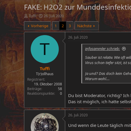
FAKE: H2O2 zur Munddesinfekti
E
E
Tuffi
26. Juli 2020
r
r
Vorherige
1
2
3
Nächste
s
s
t
t
e
e
26. Juli 2020
l
l
T
l
l
infosammler schrieb:
e
t
Sauber ist relativ. Wie oft
r
a
Virus schon tiefer sitzt, ist
m
Tuffi
Ja und? Das doch kein Gehe
T(r)ollhaus
Warum wohl....
Registriert
19. Oktober 2008
Beiträge
58
Reaktionspunkte
0
Du bist Moderator, richtig? I
Das ist möglich, ich hatte selb
26. Juli 2020
Und wenn die Leute täglich mit