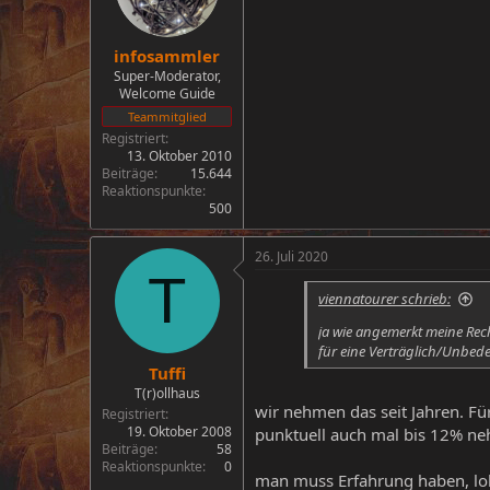
infosammler
Super-Moderator,
Welcome Guide
Teammitglied
Registriert
13. Oktober 2010
Beiträge
15.644
Reaktionspunkte
500
26. Juli 2020
T
viennatourer schrieb:
ja wie angemerkt meine Re
für eine Verträglich/Unbede
Tuffi
T(r)ollhaus
wir nehmen das seit Jahren. F
Registriert
19. Oktober 2008
punktuell auch mal bis 12% ne
Beiträge
58
Reaktionspunkte
0
man muss Erfahrung haben, loh