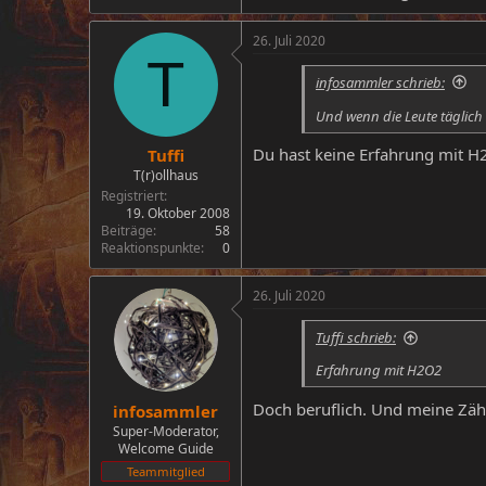
26. Juli 2020
T
infosammler schrieb:
Und wenn die Leute täglich 
Du hast keine Erfahrung mit H
Tuffi
T(r)ollhaus
Registriert
19. Oktober 2008
Beiträge
58
Reaktionspunkte
0
26. Juli 2020
Tuffi schrieb:
Erfahrung mit H2O2
Doch beruflich. Und meine Zäh
infosammler
Super-Moderator,
Welcome Guide
Teammitglied