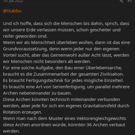
19. Juli 2022
#5
e
n
@!Xabbu
:
Und ich hoffe, dass sich die Menschen bis dahin, sprich, dass
wir unsere Erde verlassen müssen, schon gescheiter und
reifer geworden sind.
Wenn wir als Menschheit überleben wollen, dann ist das eine
Grundvoraussetzung, denn wenn jeder nur den eigenen
Vorteil sucht, aber das Gemeinwohl außer Acht lässt, werden
wir Menschen nicht besonders alt werden.
Für eine solche Aufgabe, den Bau einer Überlebensarche,
braucht es die Zusammenarbeit der gesamten Zivilisation.
Es braucht Fertigungstechnik für jedes mögliche Einzelteil.
Es braucht eine Art von Serienfertigung, um parallel mehrere
Archen nebeneinander zu bauen.
Diese Archen könnten technisch miteinander verbunden
werden, aber jede für sich ein eigenes Gravitationsfeld durch
Rotation erzeugen.
Wenn man nach dem Muster eines Vektorengleichgewichts
diese Archen anordnen würde, könnten 36 Archen verbaut
werden.