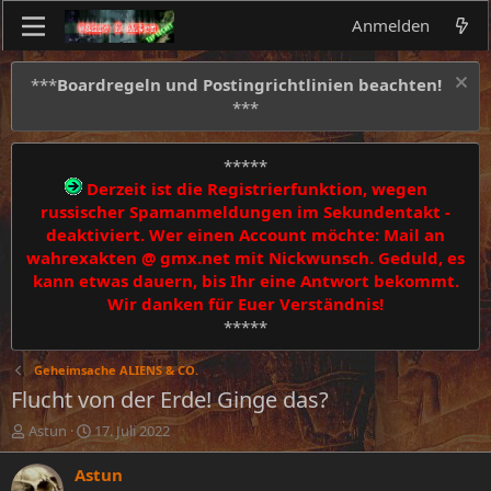
Anmelden
***
Boardregeln und Postingrichtlinien beachten!
***
*****
Derzeit ist die Registrierfunktion, wegen
russischer Spamanmeldungen im Sekundentakt -
deaktiviert. Wer einen Account möchte: Mail an
wahrexakten @ gmx.net mit Nickwunsch. Geduld, es
kann etwas dauern, bis Ihr eine Antwort bekommt.
Wir danken für Euer Verständnis!
*****
Geheimsache ALIENS & CO.
Flucht von der Erde! Ginge das?
E
E
Astun
17. Juli 2022
r
r
s
s
Astun
t
t