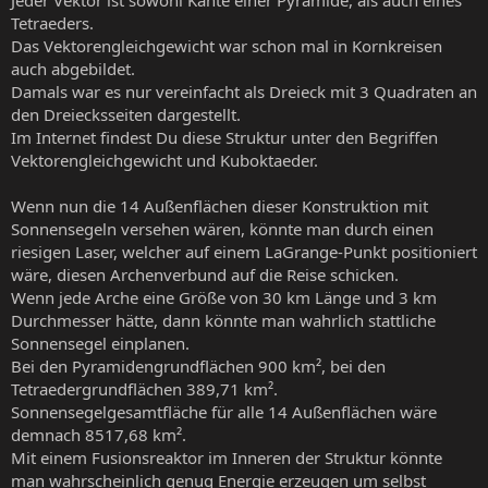
Jeder Vektor ist sowohl Kante einer Pyramide, als auch eines
Tetraeders.
Das Vektorengleichgewicht war schon mal in Kornkreisen
auch abgebildet.
Damals war es nur vereinfacht als Dreieck mit 3 Quadraten an
den Dreiecksseiten dargestellt.
Im Internet findest Du diese Struktur unter den Begriffen
Vektorengleichgewicht und Kuboktaeder.
Wenn nun die 14 Außenflächen dieser Konstruktion mit
Sonnensegeln versehen wären, könnte man durch einen
riesigen Laser, welcher auf einem LaGrange-Punkt positioniert
wäre, diesen Archenverbund auf die Reise schicken.
Wenn jede Arche eine Größe von 30 km Länge und 3 km
Durchmesser hätte, dann könnte man wahrlich stattliche
Sonnensegel einplanen.
Bei den Pyramidengrundflächen 900 km², bei den
Tetraedergrundflächen 389,71 km².
Sonnensegelgesamtfläche für alle 14 Außenflächen wäre
demnach 8517,68 km².
Mit einem Fusionsreaktor im Inneren der Struktur könnte
man wahrscheinlich genug Energie erzeugen um selbst