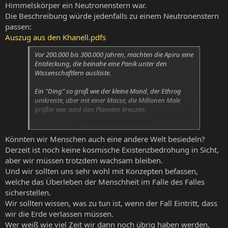
Himmelskörper ein Neutronenstern war.
Die Beschreibung würde jedenfalls zu einem Neutronenstern
passen:
Auszug aus den Khanell.pdfs
Vor 200.000 bis 300.000 Jahren, machten die Apiru eine
Entdeckung, die beinahe eine Panik unter den
Wissenschaftlern auslöste.
Ein "Ding" so groß wie der kleine Mond, der Ethrog
umkreiste, aber mit einer Masse, die Millionen Male
größer war, wird den Planeten kreuzen.
Zum Vergrößern anklicken....
Zwar wird diese Bahn sehr weit weg liegen, aber wenn
man sich nur um 0,00673° verrechnet hätte, würde es
Könnten wir Menschen auch eine andere Welt besiedeln?
ausreichen, um die Oberfläche von Ethrog ins
Derzeit ist noch keine kosmische Existenzbedrohung in Sicht,
Universum zu reißen.
aber wir müssen trotzdem wachsam bleiben.
Und wir sollten uns sehr wohl mit Konzepten befassen,
Also traf man Vorkehrungen.
welche das Überleben der Menschheit im Falle des Falles
sicherstellen.
Wir sollten wissen, was zu tun ist, wenn der Fall Eintritt, dass
wir die Erde verlassen müssen.
Wer weiß wie viel Zeit wir dann noch übrig haben werden,