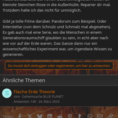
kleinste Steinchen Risse in die Außenhülle. Reparier dir mal.
Trotzdem halte ich das nicht für unmöglich.
Gibt ja tolle Filme darüber. Pandorum zum Beispiel. Oder
Interstellar (von dem Schnulz und Schmalz mal abgesehen).
Es gab auch mal eine Serie, wo die Menschen in einem
Generationsraumschiff glaubten zu sein, in echt aber nach
wie vor auf der Erde waren. Das Ganze dann nur ein
wissenschaftliches Experiment war, um irgendwie Wissen zu
generieren.
Du musst dich einloggen oder registrieren, um hier zu antworten.
Ähnliche Themen
Flache Erde Theorie
S
simi
Geheimsache BLUE PLANET
Antworten
146
24. März 2024
Facebook
X (Twitter)
Bluesky
LinkedIn
Reddit
Pinterest
Tumblr
WhatsApp
E-Mail
Li
Teilen: