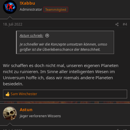
!Xabbu
Administrator
Teammitglied
18. Juli 2022
#4
Astun schrieb:
Je schneller wir die Konzepte umsetzen können, umso
größer ist die Überlebenschance der Menschheit.
Wir schaffen es doch nicht mal, unseren eigenen Planeten
nicht zu ruinieren. Im Sinne aller intelligenten Wesen im
Universum hoffe ich, dass wir niemals andere Planeten
besiedeln.
Sam Winchester
R
e
a
Astun
k
t
Jäger verlorenen Wissens
i
o
n