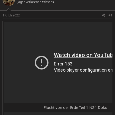
Jäger verlorenen Wissens
e
e
l
l
l
l
17. Juli 2022
#1
e
t
r
a
m
Flucht von der Erde Teil 1 N24 Doku​