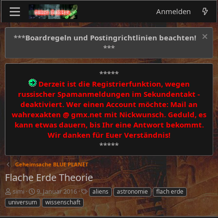
Anmelden
***
Boardregeln und Postingrichtlinien beachten!
***
*****
Derzeit ist die Registrierfunktion, wegen
russischer Spamanmeldungen im Sekundentakt -
deaktiviert. Wer einen Account möchte: Mail an
wahrexakten @ gmx.net mit Nickwunsch. Geduld, es
kann etwas dauern, bis Ihr eine Antwort bekommt.
Wir danken für Euer Verständnis!
*****
Geheimsache BLUE PLANET
Flache Erde Theorie
E
E
S
simi
9. Januar 2016
aliens
astronomie
flach erde
r
r
c
universum
wissenschaft
s
s
h
t
t
l