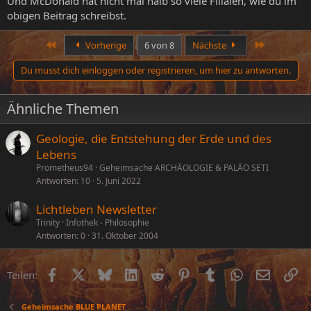
Und McDonald hat nicht mal halb so viele Filialen, wie du im
obigen Beitrag schreibst.
Erste
Letzte
Vorherige
6 von 8
Nächste
Du musst dich einloggen oder registrieren, um hier zu antworten.
Ähnliche Themen
Geologie, die Entstehung der Erde und des
Lebens
Prometheus94
Geheimsache ARCHÄOLOGIE & PALÄO SETI
Antworten
10
5. Juni 2022
Lichtleben Newsletter
Trinity
Infothek - Philosophie
Antworten
0
31. Oktober 2004
Facebook
X (Twitter)
Bluesky
LinkedIn
Reddit
Pinterest
Tumblr
WhatsApp
E-Mail
Li
Teilen:
Geheimsache BLUE PLANET