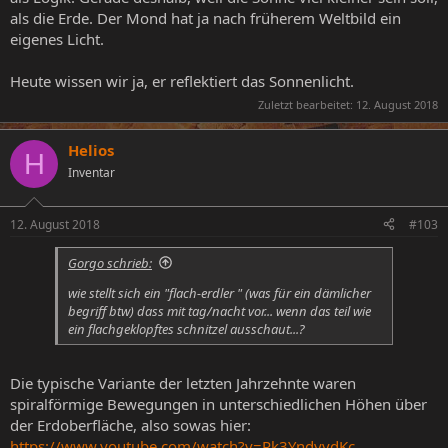
als die Erde. Der Mond hat ja nach früherem Weltbild ein
eigenes Licht.
Heute wissen wir ja, er reflektiert das Sonnenlicht.
Zuletzt bearbeitet:
12. August 2018
Helios
H
Inventar
12. August 2018
#103
Gorgo schrieb:
wie stellt sich ein "flach-erdler " (was für ein dämlicher
begriff btw) dass mit tag/nacht vor... wenn das teil wie
ein flachgeklopftes schnitzel ausschaut...?
Die typische Variante der letzten Jahrzehnte waren
spiralförmige Bewegungen in unterschiedlichen Höhen über
der Erdoberfläche, also sowas hier:
https://www.youtube.com/watch?v=Rk3YndyvdKc