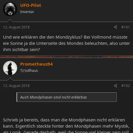
e
UFO-Pilot
e
a
l
l
g
Inventar
l
l
w
e
t
o
r
a
r
12. August 2018
#101
m
t
Und wie erklären die den Mondzyklus? Bei Vollmond müsste
e
eie Sonne ja die Unterseite des Mondes beleuchten, also unter
ihm sichtbar sein?
Prometheus94
T(r)ollhaus
12. August 2018
#102
Auch Mondphasen sind nicht erklärbar.
Schrieb ja bereits, dass man die Mondphasen nicht erklären
kann. Eigentlich steckte hinter den Mondphasen mehr Mystik,
als Logik. Gerade deshalb, weil die Sonne viel kleiner sein soll,