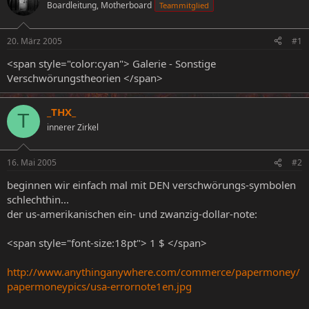
Boardleitung, Motherboard
Teammitglied
e
e
l
l
l
l
20. März 2005
#1
e
t
r
a
<span style="color:cyan"> Galerie - Sonstige
m
Verschwörungstheorien </span>
_THX_
T
innerer Zirkel
16. Mai 2005
#2
beginnen wir einfach mal mit DEN verschwörungs-symbolen
schlechthin...
der us-amerikanischen ein- und zwanzig-dollar-note:
<span style="font-size:18pt"> 1 $ </span>
http://www.anythinganywhere.com/commerce/papermoney/
papermoneypics/usa-errornote1en.jpg