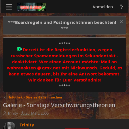
Anmelden
***
Boardregeln und Postingrichtlinien beachten!
***
*****
Derzeit ist die Registrierfunktion, wegen
russischer Spamanmeldungen im Sekundentakt -
deaktiviert. Wer einen Account möchte: Mail an
wahrexakten @ gmx.net mit Nickwunsch. Geduld, es
kann etwas dauern, bis Ihr eine Antwort bekommt.
Wir danken für Euer Verständnis!
*****
Infothek - Diverse Geheimsachen
Galerie - Sonstige Verschwörungstheorien
E
E
Trinity
20. März 2005
r
r
s
s
Trinity
t
t