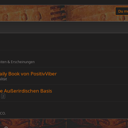
Du mu
eiten & Erscheinungen
aily Book von PositivViber
lität
 Außerirdischen Basis
2
 CO.