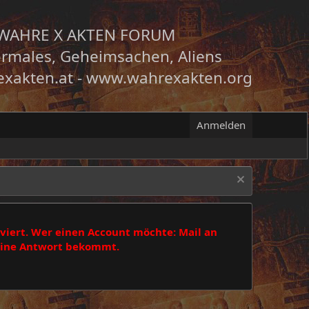
WAHRE X AKTEN FORUM
rmales, Geheimsachen, Aliens
xakten.at
-
www.wahrexakten.org
Anmelden
viert. Wer einen Account möchte: Mail an
 eine Antwort bekommt.