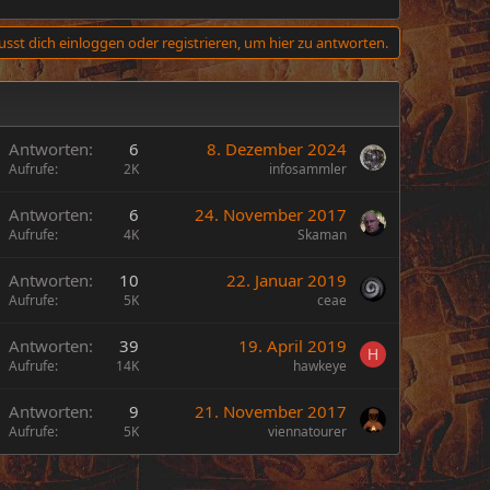
sst dich einloggen oder registrieren, um hier zu antworten.
Antworten
6
8. Dezember 2024
Aufrufe
2K
infosammler
Antworten
6
24. November 2017
Aufrufe
4K
Skaman
Antworten
10
22. Januar 2019
Aufrufe
5K
ceae
Antworten
39
19. April 2019
H
Aufrufe
14K
hawkeye
Antworten
9
21. November 2017
Aufrufe
5K
viennatourer