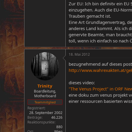
Zur EU: Ich bin definitv ein E
einzugehen. Auch die EU-Norme
Trauben gemacht ist.
Eine Art Grundlagenvertrag, de
anderes Land kommt. Als ich di
genervte Beamte, man braucht n
toll, wenn ich einfach so nach 
18. Mai 2012
bezugnehmend auf dieses post
http://www.wahrexakten.at/ge
dieses video:
Trinity
"The Venus Project" in ORF Ne
Boardleitung,
eine doku zum venus projekt vo
Motherboard
einer ressourcen basierten wis
Teammitglied
Registriert
28. September 2002
Beiträge
46.226
Reaktionspunkte
880
Ort
Wien