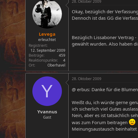
28. Oktober 2009
Okay, bezüglich der Verfassun
Dennoch ist das GG die Verfassun
Levega
Bezüglich Lissaboner Vertrag -
erleuchtet
gewählt wurden. Also haben di
Registriert
12. September 2009
Beiträge
459
Reaktionspunkte
4
Ort
Oberhavel
28. Oktober 2009
Y
@ erbus: Danke für die Blumen
Weißt du, ich würde gerne gen
ich sicherlich viel Gutes auslass
Yvannus
Nein, aber es ist tatsächlich s
Gast
was zum Forum beitragen
Meinungsaustausch beinhaltet 