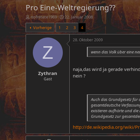
Pro Eine-Weltregierung??
E
E
nofretete1969
22. Januar 2008
r
r
Vorherige
1
2
3
4
s
s
t
t
e
e
28. Oktober 2009
l
l
Z
l
l
wenn das Volk über eine ne
e
t
r
a
m
naja,das wird ja gerade verhind
Zythran
nein ?
Gast
Auch das Grundgesetz für d
gesamtdeutsche Verfassung 
existieren aufhörte und di
Grundgesetz zur gesamtdeu
http://de.wikipedia.org/wiki/P