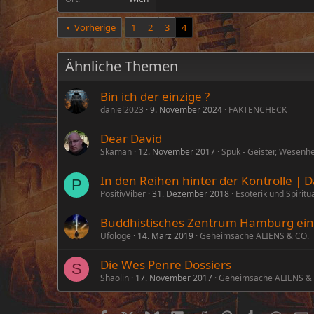
Vorherige
1
2
3
4
Ähnliche Themen
Bin ich der einzige ?
daniel2023
9. November 2024
FAKTENCHECK
Dear David
Skaman
12. November 2017
Spuk - Geister, Wesenh
In den Reihen hinter der Kontrolle | D
P
PositivViber
31. Dezember 2018
Esoterik und Spiritua
Buddhistisches Zentrum Hamburg eine
Ufologe
14. März 2019
Geheimsache ALIENS & CO.
Die Wes Penre Dossiers
S
Shaolin
17. November 2017
Geheimsache ALIENS &