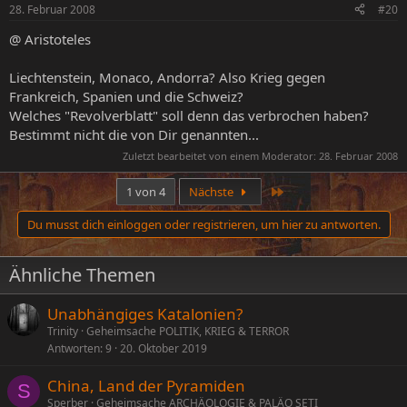
n
28. Februar 2008
#20
e
n
@ Aristoteles
:
Liechtenstein, Monaco, Andorra? Also Krieg gegen
Frankreich, Spanien und die Schweiz?
Welches "Revolverblatt" soll denn das verbrochen haben?
Bestimmt nicht die von Dir genannten...
Zuletzt bearbeitet von einem Moderator:
28. Februar 2008
Letzte
1 von 4
Nächste
Du musst dich einloggen oder registrieren, um hier zu antworten.
Ähnliche Themen
Unabhängiges Katalonien?
Trinity
Geheimsache POLITIK, KRIEG & TERROR
Antworten
9
20. Oktober 2019
China, Land der Pyramiden
S
Sperber
Geheimsache ARCHÄOLOGIE & PALÄO SETI