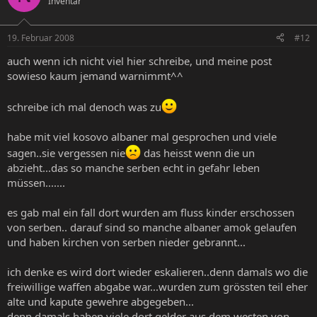
Inventar
19. Februar 2008
#12
auch wenn ich nicht viel hier schreibe, und meine post
sowieso kaum jemand warnimmt^^
schreibe ich mal denoch was zu
habe mit viel kosovo albaner mal gesprochen und viele
sagen..sie vergessen nie
das heisst wenn die un
abzieht...das so manche serben echt in gefahr leben
müssen.......
es gab mal ein fall dort wurden am fluss kinder erschossen
von serben.. darauf sind so manche albaner amok gelaufen
und haben kirchen von serben nieder gebrannt...
ich denke es wird dort wieder eskalieren..denn damals wo die
freiwillige waffen abgabe war...wurden zum grössten teil eher
alte und kapute gewehre abgegeben...
denn damals haben viele dort gelder aus dem westen von