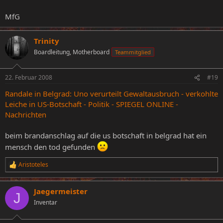
MfG
Trinity
Boardleitung, Motherboard
Teammitglied
22. Februar 2008
#19
Randale in Belgrad: Uno verurteilt Gewaltausbruch - verkohlte
Leiche in US-Botschaft - Politik - SPIEGEL ONLINE -
Nachrichten
beim brandanschlag auf die us botschaft in belgrad hat ein
mensch den tod gefunden
Aristoteles
R
e
a
Jaegermeister
k
J
t
Inventar
i
o