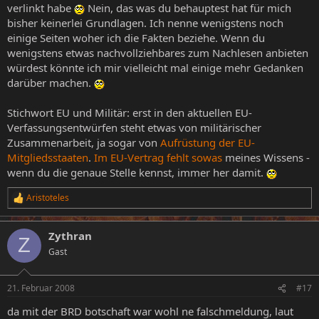
verlinkt habe
Nein, das was du behauptest hat für mich
bisher keinerlei Grundlagen. Ich nenne wenigstens noch
einige Seiten woher ich die Fakten beziehe. Wenn du
wenigstens etwas nachvollziehbares zum Nachlesen anbieten
würdest könnte ich mir vielleicht mal einige mehr Gedanken
darüber machen.
Stichwort EU und Militär: erst in den aktuellen EU-
Verfassungsentwürfen steht etwas von militärischer
Zusammenarbeit, ja sogar von
Aufrüstung der EU-
Mitgliedsstaaten
.
Im EU-Vertrag fehlt sowas
meines Wissens -
wenn du die genaue Stelle kennst, immer her damit.
Aristoteles
R
e
a
Zythran
k
Z
t
Gast
i
o
n
21. Februar 2008
#17
e
n
da mit der BRD botschaft war wohl ne falschmeldung, laut
: