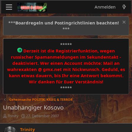
Anmelden
***
Boardregeln und Postingrichtlinien beachten!
***
*****
Derzeit ist die Registrierfunktion, wegen
russischer Spamanmeldungen im Sekundentakt -
deaktiviert. Wer einen Account möchte: Mail an
wahrexakten @ gmx.net mit Nickwunsch. Geduld, es
kann etwas dauern, bis Ihr eine Antwort bekommt.
Wir danken für Euer Verständnis!
*****
Geheimsache POLITIK, KRIEG & TERROR
Unabhängiger Kosovo
E
E
Trinity
27. Dezember 2007
r
r
s
s
Trinity
t
t