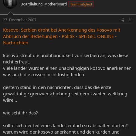
Boardleitung, Motherboard
Teammitglied
e
e
l
l
l
l
27. Dezember 2007
#1
e
t
r
a
Kosovo: Serbien droht bei Anerkennung des Kosovo mit
m
Abbruch der Beziehungen - Politik - SPIEGEL ONLINE -
Nachrichten
kosovo strebt die unabhängigkeit von serbien an, was diese
nicht erfreut.
viele länder würden einen unabhängigen kosovo anerkennen,
was auch die russen nicht lustig finden.
gestern stand in den nachrichten, dass das die erste
gewalttätige grenzverschiebung seit dem zweiten weltkrieg
wäre...
wie seht ihr das?
sollte sich der teil eines landes einfach so abspalten dürfen?
warum wird der kosovo anerkannt und den kurden und