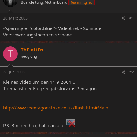
Boardleitung, Motherboard
Teammitglied
e
e
l
l
l
l
20. März 2005
#1
e
t
r
a
<span style="color:blue"> Videothek - Sonstige
m
Verschwörungstheorien </span>
ThE_aLiEn
T
neugierig
26. Juni 2005
#2
Kleines Video um den 11.9.2001 ..
Thema ist der Flugzeugabsturz ins Pentagon
http://www.pentagonstrike.co.uk/flash.htm#Main
P.S. Bin neu hier, hallo an alle