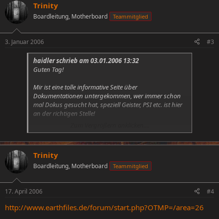
Trinity
Boardleitung, Motherboard
Teammitglied
3. Januar 2006
#3
haidler schrieb am 03.01.2006 13:32
Guten Tag!
Mir ist eine tolle informative Seite über
Dokumentationen untergekommen, wer immer schon
mal Dokus gesucht hat, speziell Geister, PSI etc. ist hier
an der richtigen Stelle!
Zum Vergrößern anklicken....
PS: Lasst euch nicht täuschen durch den "Esel" es ist
keine Emule Filesharing Seite
Trinity
http://www.edokus.de/
Boardleitung, Motherboard
Teammitglied
MFG
17. April 2006
#4
http://www.earthfiles.de/forum/start.php?OTMP=/area=26