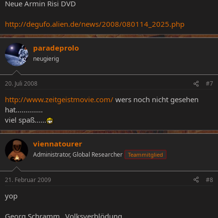
Neue Armin Risi DVD
http://degufo.alien.de/news/2008/080114_2025.php
paradeprolo
neugierig
20. Juli 2008
#7
http://www.zeitgeistmovie.com/
wers noch nicht gesehen
hat..............
viel spaß......
viennatourer
Administrator, Global Researcher
Teammitglied
21. Februar 2009
#8
yop
Georg Schramm...Volksverblödung