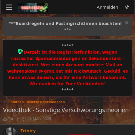
Anmelden
***
Boardregeln und Postingrichtlinien beachten!
***
*****
Derzeit ist die Registrierfunktion, wegen
russischer Spamanmeldungen im Sekundentakt -
deaktiviert. Wer einen Account möchte: Mail an
wahrexakten @ gmx.net mit Nickwunsch. Geduld, es
kann etwas dauern, bis Ihr eine Antwort bekommt.
Wir danken für Euer Verständnis!
*****
Infothek - Diverse Geheimsachen
Videothek - Sonstige Verschwörungstheorien
E
E
Trinity
20. März 2005
r
r
s
s
Trinity
t
t