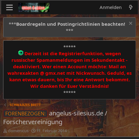
Anmelden
***
Boardregeln und Postingrichtlinien beachten!
***
*****
Derzeit ist die Registrierfunktion, wegen
russischer Spamanmeldungen im Sekundentakt -
deaktiviert. Wer einen Account möchte: Mail an
wahrexakten @ gmx.net mit Nickwunsch. Geduld, es
kann etwas dauern, bis Ihr eine Antwort bekommt.
Wir danken für Euer Verständnis!
*****
SCHWARZES BRETT
angelus-silesius.de /
FORENBEZOGEN:
Forschervereinigung
E
E
domenicus
11. Februar 2014
r
r