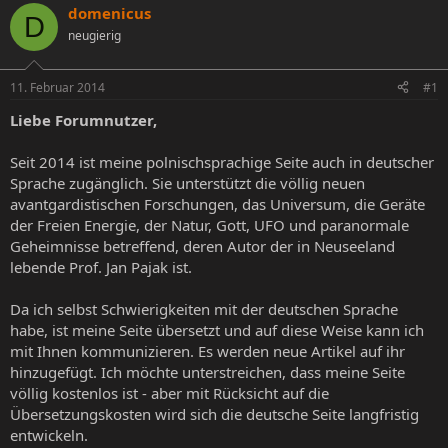
s
s
domenicus
D
t
t
neugierig
e
e
l
l
l
l
11. Februar 2014
#1
e
t
r
a
Liebe Forumnutzer,
m
Seit 2014 ist meine polnischsprachige Seite auch in deutscher
Sprache zugänglich. Sie unterstützt die völlig neuen
avantgardistischen Forschungen, das Universum, die Geräte
der Freien Energie, der Natur, Gott, UFO und paranormale
Geheimnisse betreffend, deren Autor der in Neuseeland
lebende Prof. Jan Pajak ist.
Da ich selbst Schwierigkeiten mit der deutschen Sprache
habe, ist meine Seite übersetzt und auf diese Weise kann ich
mit Ihnen kommunizieren. Es werden neue Artikel auf ihr
hinzugefügt. Ich möchte unterstreichen, dass meine Seite
völlig kostenlos ist - aber mit Rücksicht auf die
Übersetzungskosten wird sich die deutsche Seite langfristig
entwickeln.