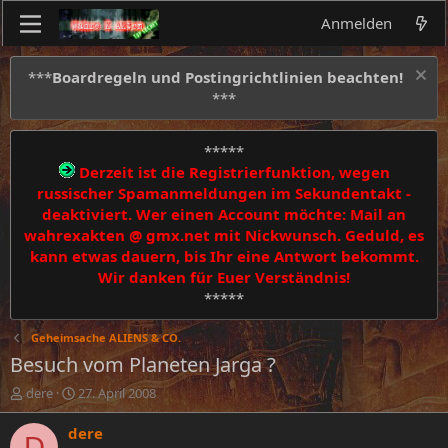
Anmelden
***
Boardregeln und Postingrichtlinien beachten!
***
*****
Derzeit ist die Registrierfunktion, wegen
russischer Spamanmeldungen im Sekundentakt -
deaktiviert. Wer einen Account möchte: Mail an
wahrexakten @ gmx.net mit Nickwunsch. Geduld, es
kann etwas dauern, bis Ihr eine Antwort bekommt.
Wir danken für Euer Verständnis!
*****
Geheimsache ALIENS & CO.
Besuch vom Planeten Jarga ?
E
E
dere
27. April 2008
r
r
s
s
dere
D
t
t