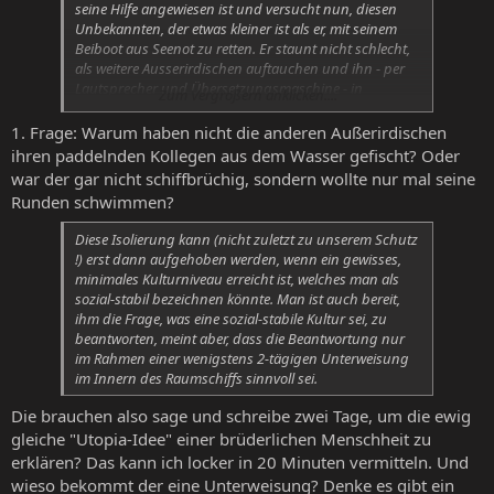
seine Hilfe angewiesen ist und versucht nun, diesen
Unbekannten, der etwas kleiner ist als er, mit seinem
Beiboot aus Seenot zu retten. Er staunt nicht schlecht,
als weitere Ausserirdischen auftauchen und ihn - per
Lautsprecher und Übersetzungsmaschine - in
Zum Vergrößern anklicken....
englischer Sprache ansprechen.
1. Frage: Warum haben nicht die anderen Außerirdischen
ihren paddelnden Kollegen aus dem Wasser gefischt? Oder
war der gar nicht schiffbrüchig, sondern wollte nur mal seine
Runden schwimmen?
Diese Isolierung kann (nicht zuletzt zu unserem Schutz
!) erst dann aufgehoben werden, wenn ein gewisses,
minimales Kulturniveau erreicht ist, welches man als
sozial-stabil bezeichnen könnte. Man ist auch bereit,
ihm die Frage, was eine sozial-stabile Kultur sei, zu
beantworten, meint aber, dass die Beantwortung nur
im Rahmen einer wenigstens 2-tägigen Unterweisung
im Innern des Raumschiffs sinnvoll sei.
Die brauchen also sage und schreibe zwei Tage, um die ewig
gleiche "Utopia-Idee" einer brüderlichen Menschheit zu
erklären? Das kann ich locker in 20 Minuten vermitteln. Und
wieso bekommt der eine Unterweisung? Denke es gibt ein