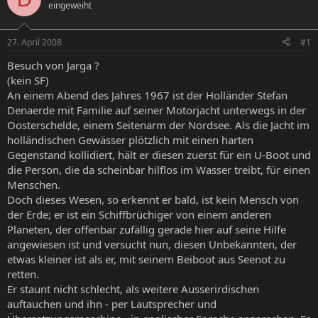
eingeweiht
e
e
l
l
l
l
27. April 2008
#1
e
t
r
a
Besuch von Jarga ?
m
(kein SF)
An einem Abend des Jahres 1967 ist der Holländer Stefan
Denaerde mit Familie auf seiner Motorjacht unterwegs in der
Oosterschelde, einem Seitenarm der Nordsee. Als die Jacht im
holländischen Gewässer plötzlich mit einen harten
Gegenstand kollidiert, hält er diesen zuerst für ein U-Boot und
die Person, die da scheinbar hilflos im Wasser treibt, für einen
Menschen.
Doch dieses Wesen, so erkennt er bald, ist kein Mensch von
der Erde; er ist ein Schiffbrüchiger von einem anderen
Planeten, der offenbar zufällig gerade hier auf seine Hilfe
angewiesen ist und versucht nun, diesen Unbekannten, der
etwas kleiner ist als er, mit seinem Beiboot aus Seenot zu
retten.
Er staunt nicht schlecht, als weitere Ausserirdischen
auftauchen und ihn - per Lautsprecher und