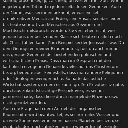
ständig präsent sei, ggf. als Religion werten. Ihr "Gott" wohnt
in jeder guten Tat und in jedem selbstlosen Gedanken. Auch
der Name Jesus sei ihnen bekannt; er war ein sehr
omnikreativer Mensch auf Erden, sein Ansatz sei aber leider
bis heute sehr oft von Menschen aus Gewinn- und
Machtsucht mißbraucht worden. Sie verstehen nicht, wie
jemand aus der besitzenden Klasse sich heute ernstlich noch
als Christ fühlen kann. Zum Beispiel sei der Jesussatz "was Du
dem Geringsten meiner Brüder antust, tust du auch mir an"
das genaue Gegenteil der bestehenden politischen und
wirtschaftlichen Praxis. Dass man im Gespräch mit dem
katholisch erzogenen Denaerde vieles auf das Christentum
bezog, bedeute aber keinesfalls, dass man andere Religionen
oder Ideologien weniger achte. So hätte das östliche
Wirtschaftssystem, in dem es kaum großen Privatbesitz gäbe,
durchaus zukunftsträchtige Perspektiven; es sei nur
jammerschade, dass diese durch mangelnde Effizienz usw.
nicht genutzt würden.
Auch die Frage nach dem Antrieb der jarganischen
Raumschiffe wird beantwortet, es sei normales Wasser und
da viele Sonnensysteme einen nassen Planeten besitzen, sei
es üblich, dort nachzutanken, um so wieder für Jahrzehnte