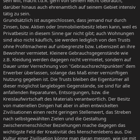
sein will, macht i.d.R. gern von seinem Recht Gebrauch,
darüber hinaus auch ehrenamtlich auf seinem Gebiet intensiv
tätig zu sein.
Grundsätzlich ist ausgeschlossen, dass jemand nur durch
Zinsen, bzw. Aktien oder Immobilienbesitz leben kann, weil es
Privatbesitz in diesem Sinne gar nicht gibt; auch Wohnungen
sind also nicht käuflich, sie werden lediglich von den Trusts
ohne Profitmacherei auf unbegrenzte bzw. Lebenszeit an ihre
Bewohner vermietet. Kleinere Gebrauchsgegenstände wie
z.B. Kleidung werden dagegen nicht vermietet, sondern auf
Dauer unter Verrechnung von "Gebrauchsrechtpunkten" dem
Erwerber überlassen, solange das Maß einer vernünftigen
Nutzung gegeben ist. Die Trusts bleiben die Eigentümer all
dieser möglichst langlebigen Gegenstände, sie sind für alle
anfallenden Reparaturen, Entsorgungen, bzw. die
Kreislaufwirtschaft des Materials verantwortlich. Der Besitz
von materiellen Dingen hat aber in allen entwickelten
Zivilisationen einen recht geringen Stellenwert, das Streben
nach selbstgewählten Zielen und die Gestaltung
zwischenmenschlicher Beziehungen mache dagegen das
wichtigste Feld der Kreativität des Menschenlebens aus. Die
Kultur einer Zivilisation könne man daran messen, wie sie mit