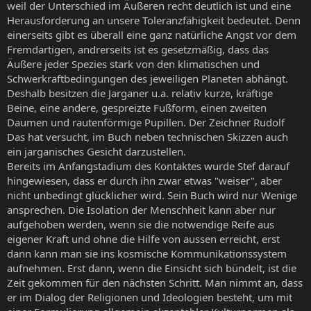
weil der Unterschied im Äußeren recht deutlich ist und eine
Herausforderung an unsere Toleranzfähigkeit bedeutet. Denn
einerseits gibt es überall eine ganz natürliche Angst vor dem
Fremdartigen, andrerseits ist es gesetzmäßig, dass das
Äußere jeder Spezies stark von den klimatischen und
Schwerkraftbedingungen des jeweiligen Planeten abhängt.
Deshalb besitzen die Jarganer u.a. relativ kurze, kräftige
Beine, eine andere, gespreizte Fußform, einen zweiten
Daumen und rautenförmige Pupillen. Der Zeichner Rudolf
Das hat versucht, im Buch neben technischen Skizzen auch
ein jarganisches Gesicht darzustellen.
Bereits im Anfangstadium des Kontaktes wurde Stef darauf
hingewiesen, dass er durch ihn zwar etwas "weiser", aber
nicht unbedingt glücklicher wird. Sein Buch wird nur Wenige
ansprechen. Die Isolation der Menschheit kann aber nur
aufgehoben werden, wenn sie die notwendige Reife aus
eigener Kraft und ohne die Hilfe von aussen erreicht, erst
dann kann man sie ins kosmische Kommunikationssystem
aufnehmen. Erst dann, wenn die Einsicht sich bündelt, ist die
Zeit gekommen für den nächsten Schritt. Man nimmt an, dass
er im Dialog der Religionen und Ideologien besteht, um mit