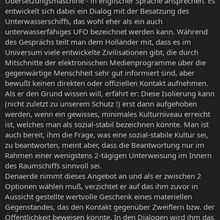
Übersetzungsmaschine - in englischer Sprache ansprechen. Es
entwickelt sich dabei ein Dialog mit der Besatzung des
Unterwasserschiffs, das wohl eher als ein auch
unterwasserfähiges UFO bezeichnet werden kann. Während
des Gesprächs teilt man dem Holländer mit, dass es im
Universum viele entwickelte Zivilisationen gibt, die durch
Mitschnitte der elektronischen Medienprogramme über die
gegenwärtige Menschheit sehr gut informiert sind, aber
bewußt keinen direkten oder offiziellen Kontakt aufnehmen.
Als er den Grund wissen will, erfährt er: Diese Isolierung kann
(nicht zuletzt zu unserem Schutz !) erst dann aufgehoben
werden, wenn ein gewisses, minimales Kulturniveau erreicht
ist, welches man als sozial-stabil bezeichnen könnte. Man ist
auch bereit, ihm die Frage, was eine sozial-stabile Kultur sei,
zu beantworten, meint aber, dass die Beantwortung nur im
Rahmen einer wenigstens 2-tägigen Unterweisung im Innern
des Raumschiffs sinnvoll sei.
Denaerde nimmt dieses Angebot an und als er zwischen 2
Optionen wählen muß, verzichtet er auf das ihm zuvor in
Aussicht gestellte wertvolle Geschenk eines materiellen
Gegenstandes, das den Kontakt gegenüber Zweiflern bzw. der
Öffentlichkeit beweisen könnte. In den Dialogen wird ihm das