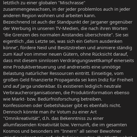
letztlich zu einer globalen "Mischrasse"
zusammengewachsen, in der jeder problemlos auch in jeder
anderen Region wohnen und arbeiten kann.
Bezeichnend ist auch der Standpunkt der Jarganer gegenüber
der Werbung in unseren TV-Medien, die nach ihren Worten
"die Grenzen des normalen Anstandes überschreite". Sie sei
eigentlich „das Letzte sei, was sich ein Gehirn ausdenken
könne“, fördere Neid und Besitzstreben und animiere ständig
zum Kauf von immer neuen Gütern, ohne Rücksicht darauf,
dass mit diesem sinnlosen Verdrängungswettkampf einerseits
eine Produktverteuerung und andrerseits eine unnötige
Belastung natürlicher Ressourcen eintritt. Einseitige, vom
großen Geld finanzierte Propaganda sei kein Indiz für Freiheit
und auf Jarga undenkbar. Es existieren lediglich neutrale
Verbraucherorganisationen, die Produktinformation ebenso
wie Markt- bzw. Bedürfnisforschung betreiben.
Konfessionen oder Gebetshäuser gibt es ebenfalls nicht.
Dennoch könnte man ihr Votum zu einer Art
"Omnikreativität", d.h. das Bekenntniss zu einer
allumfassenden Kreativität bzw. Vernunft, die im gesamten
Kosmos und besonders im "Innern" all seiner Bewohner