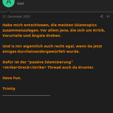
A
Gast
e
e
l
l
l
l
31. Dezember 2003
#1
e
t
r
a
Habe mich entschlossen, die meisten Islamtopics
m
zusammenzulegen. Vor allem jene, die sich um Kritik,
Vorurteile und Ängste drehen.
Und is mir eigentlich auch recht egal, wenn da jetzt
einiges durcheinandergewürfelt wurde.
Dafür ist der "passive Islamisierung"
<strike>Dreck</strike> Thread auch da drunter.
Have Fun.
Trinity
___________________________