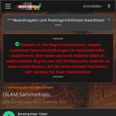
Anmelden
***
Boardregeln und Postingrichtlinien beachten!
***
*****
Derzeit ist die Registrierfunktion, wegen
russischer Spamanmeldungen im Sekundentakt -
deaktiviert. Wer einen Account möchte: Mail an
wahrexakten @ gmx.net mit Nickwunsch. Geduld, es
kann etwas dauern, bis Ihr eine Antwort bekommt.
Wir danken für Euer Verständnis!
*****
Geheimsache WELTRELIGIONEN
ISLAM Sammeltopic
E
E
Anonymer User
31. Dezember 2003
r
r
s
s
Anonymer User
t
t