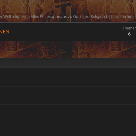
treligionen Alles Philosophische zu Gott und Religion bitte weiterhin nac
Theme
ONEN
6