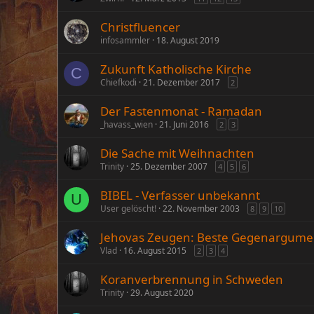
Christfluencer
infosammler
18. August 2019
Zukunft Katholische Kirche
C
Chiefkodi
21. Dezember 2017
2
Der Fastenmonat - Ramadan
_havass_wien
21. Juni 2016
2
3
Die Sache mit Weihnachten
Trinity
25. Dezember 2007
4
5
6
BIBEL - Verfasser unbekannt
U
User gelöscht!
22. November 2003
8
9
10
Jehovas Zeugen: Beste Gegenargume
Vlad
16. August 2015
2
3
4
Koranverbrennung in Schweden
Trinity
29. August 2020