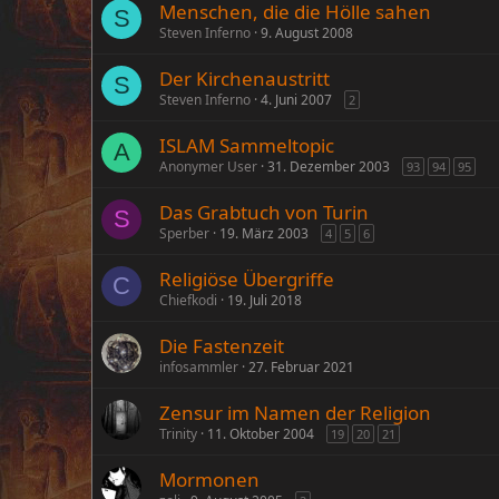
Menschen, die die Hölle sahen
S
Steven Inferno
9. August 2008
Der Kirchenaustritt
S
Steven Inferno
4. Juni 2007
2
ISLAM Sammeltopic
A
Anonymer User
31. Dezember 2003
93
94
95
Das Grabtuch von Turin
S
Sperber
19. März 2003
4
5
6
Religiöse Übergriffe
C
Chiefkodi
19. Juli 2018
Die Fastenzeit
infosammler
27. Februar 2021
Zensur im Namen der Religion
Trinity
11. Oktober 2004
19
20
21
Mormonen