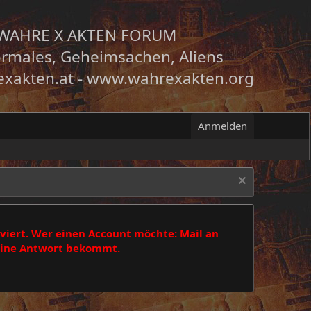
WAHRE X AKTEN FORUM
rmales, Geheimsachen, Aliens
xakten.at
-
www.wahrexakten.org
Anmelden
viert. Wer einen Account möchte: Mail an
 eine Antwort bekommt.