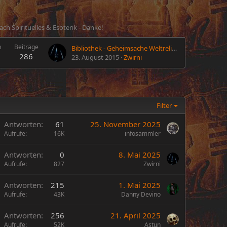
h Spirituelles & Esoterik - Danke!
n
Beiträge
Bibliothek - Geheimsache Weltreligionen
286
23. August 2015
Zwirni
Filter
Antworten
61
25. November 2025
Aufrufe
16K
infosammler
Antworten
0
8. Mai 2025
Aufrufe
827
Zwirni
Antworten
215
1. Mai 2025
Aufrufe
43K
Danny Devino
Antworten
256
21. April 2025
Aufrufe
52K
Astun