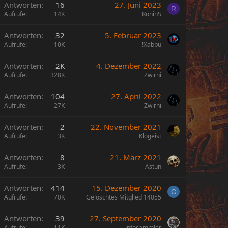
Antworten
16
27. Juni 2023
R
Aufrufe
14K
RoninS
Antworten
32
5. Februar 2023
Aufrufe
10K
!Xabbu
Antworten
2K
4. Dezember 2022
Aufrufe
328K
Zwirni
Antworten
104
27. April 2022
Aufrufe
27K
Zwirni
Antworten
2
22. November 2021
Aufrufe
3K
Klogeist
Antworten
8
21. März 2021
Aufrufe
3K
Astun
Antworten
414
15. Dezember 2020
G
Aufrufe
70K
Gelöschtes Mitglied 14055
Antworten
39
27. September 2020
Aufrufe
11K
infosammler