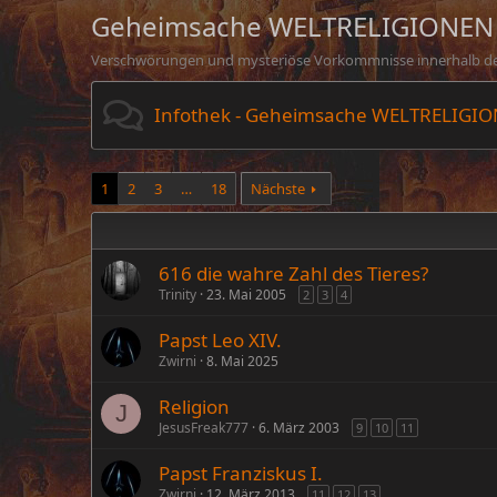
Geheimsache WELTRELIGIONEN
Verschwörungen und mysteriöse Vorkommnisse innerhalb der Wel
Infothek - Geheimsache WELTRELIGI
1
2
3
…
18
Nächste
616 die wahre Zahl des Tieres?
Trinity
23. Mai 2005
2
3
4
Papst Leo XIV.
Zwirni
8. Mai 2025
Religion
J
JesusFreak777
6. März 2003
9
10
11
Papst Franziskus I.
Zwirni
12. März 2013
11
12
13