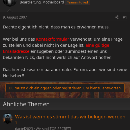
Boardleitung, Motherboard
Teammitglied
e
e
l
l
l
l
9. August 2007
#1
e
t
r
a
Dachte eigentlich nicht, dass man es erwähnen muss.
m
Wer bei uns das
Kontaktformular
verwendet, um eine Frage
zu stellen und dabei nicht in der Lage ist,
eine gültige
Emailadresse
einzugeben oder zumindest einen uns
bekannten Nick, darf nicht wirklich auf Antwort hoffen.
Das hier ist zwar ein paranormales Forum, aber wir sind keine
Hellseher!!
Du musst dich einloggen oder registrieren, um hier zu antworten.
Ähnliche Themen
Was ist wenn es stimmt das wir belogen werden
?
daniel2023
Wir sind TOP-SECRET!