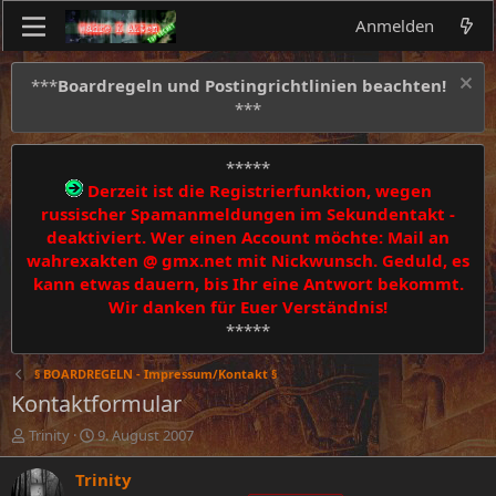
Anmelden
***
Boardregeln und Postingrichtlinien beachten!
***
*****
Derzeit ist die Registrierfunktion, wegen
russischer Spamanmeldungen im Sekundentakt -
deaktiviert. Wer einen Account möchte: Mail an
wahrexakten @ gmx.net mit Nickwunsch. Geduld, es
kann etwas dauern, bis Ihr eine Antwort bekommt.
Wir danken für Euer Verständnis!
*****
§ BOARDREGELN - Impressum/Kontakt §
Kontaktformular
E
E
Trinity
9. August 2007
r
r
s
s
Trinity
t
t