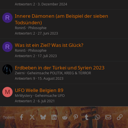
Antworten
2
3. Dezember 2024
Innere Dämonen (am Beispiel der sieben
R
Todsünden)
RoninS
Philosophie
Antworten
2
27. Juni 2023
Was ist ein Ziel? Was ist Glück?
R
RoninS
Philosophie
Antworten
2
17. Juli 2023
Erdbeben in der Türkei und Syrien 2023
Zwirni
Geheimsache POLITIK, KRIEG & TERROR
Antworten
9
15. August 2023
UFO Welle Belgien 89
M
MrMystery
Geheimsache UFO
Antworten
2
6. Juli 2021
Facebook
X (Twitter)
Bluesky
LinkedIn
Reddit
Pinterest
Tumblr
WhatsApp
E-Mail
Li
Teilen: