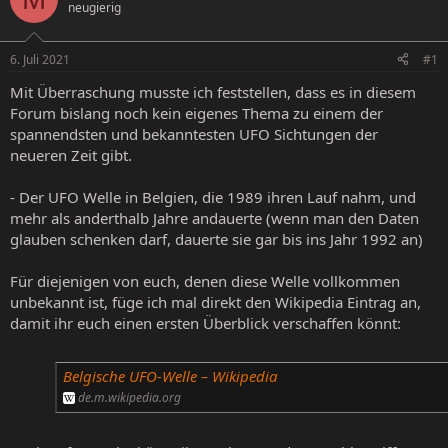
neugierig
e
e
l
l
l
l
6. Juli 2021
#1
e
t
r
a
Mit Überraschung musste ich feststellen, dass es in diesem
m
Forum bislang noch kein eigenes Thema zu einem der
spannendsten und bekanntesten UFO Sichtungen der
neueren Zeit gibt.
- Der UFO Welle in Belgien, die 1989 ihren Lauf nahm, und
mehr als anderthalb Jahre andauerte (wenn man den Daten
glauben schenken darf, dauerte sie gar bis ins Jahr 1992 an)
Für diejenigen von euch, denen diese Welle vollkommen
unbekannt ist, füge ich mal direkt den Wikipedia Eintrag an,
damit ihr euch einen ersten Überblick verschaffen könnt:
Belgische UFO-Welle – Wikipedia
de.m.wikipedia.org