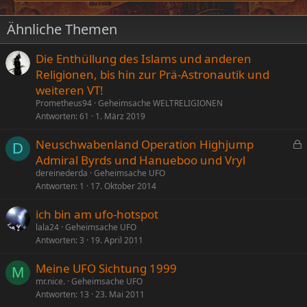
Ähnliche Themen
Die Enthüllung des Islams und anderen
Religionen, bis hin zur Prä-Astronautik und
weiteren VT!
Prometheus94
Geheimsache WELTRELIGIONEN
Antworten
61
1. März 2019
Neuschwabenland Operation Highjump
D
e
Admiral Byrds und Hanueboo und Vryl
s
dereinederda
Geheimsache UFO
p
Antworten
1
17. Oktober 2014
e
ich bin am ufo-hotspot
r
lala24
Geheimsache UFO
r
Antworten
3
19. April 2011
t
Meine UFO Sichtung 1999
M
mr.nice.
Geheimsache UFO
Antworten
13
23. Mai 2011