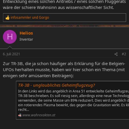
Entwicklung eines solchen Antriebs / eines solchen Fluggeräts
wäre der schiere Wahnsinn aus wissenschaftlicher Sicht.
infosammler
und
Gorgo
R
e
a
Helios
k
H
t
Inventar
i
o
n
6. Juli 2021
#2
e
n
Zur TR-3B, die ja schon häufiger als Erklärung für die Belgien-
:
UFOs herhalten musste, haben wir hier schon ein Thema (mit
einigen sehr amüsanten Beiträgen):
TR-3B - unglaubliches Geheimflugzeug?
In den Links wird das angeblich in Area 51 entwickelte Geheimflugze
TR-3B beschrieben. Es soll riesig sein, allerdings eine neue Technolog
verwenden, die seine Masse um 89% reduziert. Dies wird angeblich 
ein rotierendes Plasma bewirkt, das gegen die Gravitation wirkt. Es kl
recht...
www.wahrexakten.at