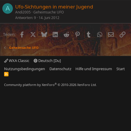
Ufo-Sichtungen in meiner Jugend
A
Andi2005
Geheimsache UFO
Antworten
9
14. Juni 2012
Facebook
X (Twitter)
Bluesky
LinkedIn
Reddit
Pinterest
Tumblr
WhatsApp
E-Mail
Li
Teilen:
Geheimsache UFO
WXA Classic
Deutsch [Du]
Nutzungsbedingungen
Datenschutz
Hilfe und Impressum
Start
R
S
S
®
Community platform by XenForo
© 2010-2026 XenForo Ltd.