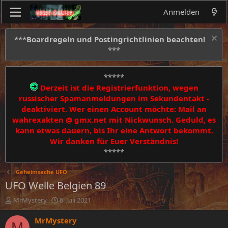
Anmelden
***
Boardregeln und Postingrichtlinien beachten!
***
*****
Derzeit ist die Registrierfunktion, wegen
russischer Spamanmeldungen im Sekundentakt -
deaktiviert. Wer einen Account möchte: Mail an
wahrexakten @ gmx.net mit Nickwunsch. Geduld, es
kann etwas dauern, bis Ihr eine Antwort bekommt.
Wir danken für Euer Verständnis!
*****
Geheimsache UFO
UFO Welle Belgien 89
E
E
MrMystery
6. Juli 2021
r
r
s
s
MrMystery
M
t
t