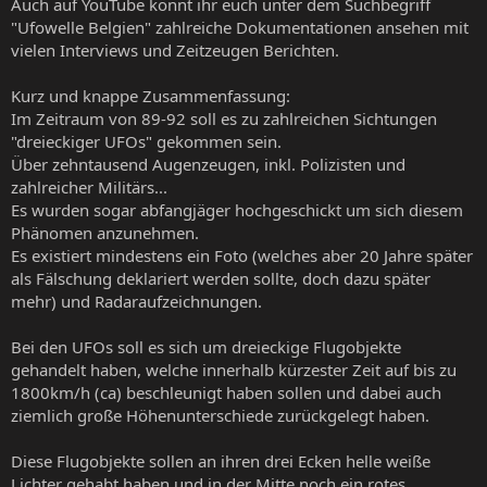
Auch auf YouTube könnt ihr euch unter dem Suchbegriff
"Ufowelle Belgien" zahlreiche Dokumentationen ansehen mit
vielen Interviews und Zeitzeugen Berichten.
Kurz und knappe Zusammenfassung:
Im Zeitraum von 89-92 soll es zu zahlreichen Sichtungen
"dreieckiger UFOs" gekommen sein.
Über zehntausend Augenzeugen, inkl. Polizisten und
zahlreicher Militärs...
Es wurden sogar abfangjäger hochgeschickt um sich diesem
Phänomen anzunehmen.
Es existiert mindestens ein Foto (welches aber 20 Jahre später
als Fälschung deklariert werden sollte, doch dazu später
mehr) und Radaraufzeichnungen.
Bei den UFOs soll es sich um dreieckige Flugobjekte
gehandelt haben, welche innerhalb kürzester Zeit auf bis zu
1800km/h (ca) beschleunigt haben sollen und dabei auch
ziemlich große Höhenunterschiede zurückgelegt haben.
Diese Flugobjekte sollen an ihren drei Ecken helle weiße
Lichter gehabt haben und in der Mitte noch ein rotes