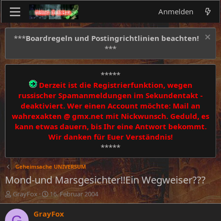
Anmelden
***
Boardregeln und Postingrichtlinien beachten!
***
*****
Derzeit ist die Registrierfunktion, wegen
russischer Spamanmeldungen im Sekundentakt -
deaktiviert. Wer einen Account möchte: Mail an
wahrexakten @ gmx.net mit Nickwunsch. Geduld, es
kann etwas dauern, bis Ihr eine Antwort bekommt.
Wir danken für Euer Verständnis!
*****
Geheimsache UNIVERSUM
Mond-und Marsgesichter!!Ein Wegweiser???
E
E
GrayFox
16. Februar 2004
r
r
s
s
GrayFox
G
t
t