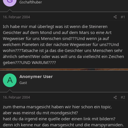
Gschaftlhuber
e
e
l
l
l
l
16. Februar 2004
#1
e
t
r
a
Ich habe mir mal überlegt was ist wenn die Steineren
m
Gesichter auf dem Mond und auf dem Mars so eine Art
Wegweiser für uns Menschen sind???Und wenn ja auf
welchem Planeten ist der nächste Wegweiser für uns??Und
wohin???Tatsache ist ja das die Gesichter uns Menschen sehr
ähnlich sehen!!Wer oder was will uns da vielleicht ein Zeichen
geben???UND WARUM????
Anonymer User
A
Gast
16. Februar 2004
#2
zum thema marsgesicht haben wir hier schon ein topic.
aber was meinst du mit mondgesicht?
hast du da irgend eine quelle oder einen link mit bildern?
denn ich kenne nur das marsgesicht und die marspyramiden.