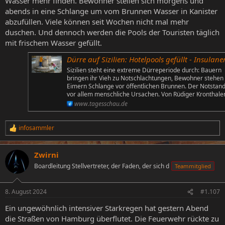
Wasser mehr finden. Bewohner stellen sich morgens und
abends in eine Schlange um vom Brunnen Wasser in Kanister
abzufüllen. Viele können seit Wochen nicht mal mehr
duschen. Und dennoch werden die Pools der Touristen täglich
mit frischem Wasser gefüllt.
Dürre auf Sizilien: Hotelpools gefüllt - Insulaner verärg
Sizilien steht eine extreme Dürreperiode durch: Bauern
bringen ihr Vieh zu Notschlachtungen, Bewohner stehen
Eimern Schlange vor öffentlichen Brunnen. Der Notstand
vor allem menschliche Ursachen. Von Rüdiger Kronthaler
www.tagesschau.de
infosammler
R
e
a
Zwirni
k
t
Boardleitung Stellvertreter, der Faden, der sich d
Teammitglied
i
o
n
8. August 2024
#1.107
e
n
Ein ungewöhnlich intensiver Starkregen hat gestern Abend
:
die Straßen von Hamburg überflutet. Die Feuerwehr rückte zu