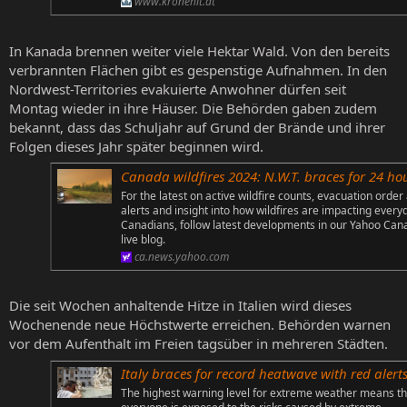
www.kronehit.at
In Kanada brennen weiter viele Hektar Wald. Von den bereits
verbrannten Flächen gibt es gespenstige Aufnahmen. In den
Nordwest-Territories evakuierte Anwohner dürfen seit
Montag wieder in ihre Häuser. Die Behörden gaben zudem
bekannt, dass das Schuljahr auf Grund der Brände und ihrer
Folgen dieses Jahr später beginnen wird.
Canada wildfires 2024: N.W.T. braces for 24 hours of 'extreme' wildfire weather and other latest wildfire developments nat
For the latest on active wildfire counts, evacuation order
alerts and insight into how wildfires are impacting every
Canadians, follow latest developments in our Yahoo Can
live blog.
ca.news.yahoo.com
Die seit Wochen anhaltende Hitze in Italien wird dieses
Wochenende neue Höchstwerte erreichen. Behörden warnen
vor dem Aufenthalt im Freien tagsüber in mehreren Städten.
Italy braces for record heatwave with red alerts in 22 citi
The highest warning level for extreme weather means th