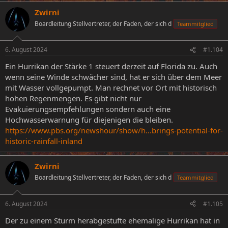
a
Zwirni
k
t
Boardleitung Stellvertreter, der Faden, der sich d
Teammitglied
i
o
n
6. August 2024
#1.104
e
n
Ein Hurrikan der Stärke 1 steuert derzeit auf Florida zu. Auch
:
wenn seine Winde schwächer sind, hat er sich über dem Meer
mit Wasser vollgepumpt. Man rechnet vor Ort mit historisch
hohen Regenmengen. Es gibt nicht nur
Evakuierungsempfehlungen sondern auch eine
Hochwasserwarnung für diejenigen die bleiben.
https://www.pbs.org/newshour/show/h...brings-potential-for-
historic-rainfall-inland
Zwirni
Boardleitung Stellvertreter, der Faden, der sich d
Teammitglied
6. August 2024
#1.105
Der zu einem Sturm herabgestufte ehemalige Hurrikan hat in