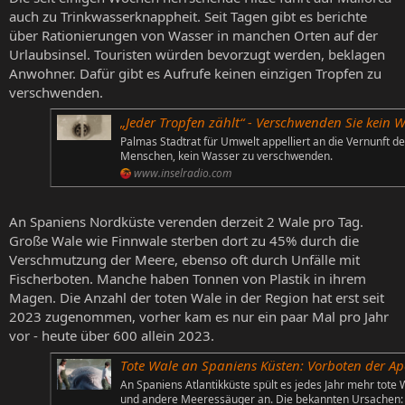
auch zu Trinkwasserknappheit. Seit Tagen gibt es berichte
über Rationierungen von Wasser in manchen Orten auf der
Urlaubsinsel. Touristen würden bevorzugt werden, beklagen
Anwohner. Dafür gibt es Aufrufe keinen einzigen Tropfen zu
verschwenden.
„Jeder Tropfen zählt“ - Verschwenden Sie kein Was
Palmas Stadtrat für Umwelt appelliert an die Vernunft de
Menschen, kein Wasser zu verschwenden.
www.inselradio.com
An Spaniens Nordküste verenden derzeit 2 Wale pro Tag.
Große Wale wie Finnwale sterben dort zu 45% durch die
Verschmutzung der Meere, ebenso oft durch Unfälle mit
Fischerboten. Manche haben Tonnen von Plastik in ihrem
Magen. Die Anzahl der toten Wale in der Region hat erst seit
2023 zugenommen, vorher kam es nur ein paar Mal pro Jahr
vor - heute über 600 allein 2023.
Tote Wale an Spaniens Küsten: Vorboten der Apokalypse - Massiver Anstieg in Gali
An Spaniens Atlantikküste spült es jedes Jahr mehr tote 
und andere Meeressäuger an. Die bekannten Ursachen: