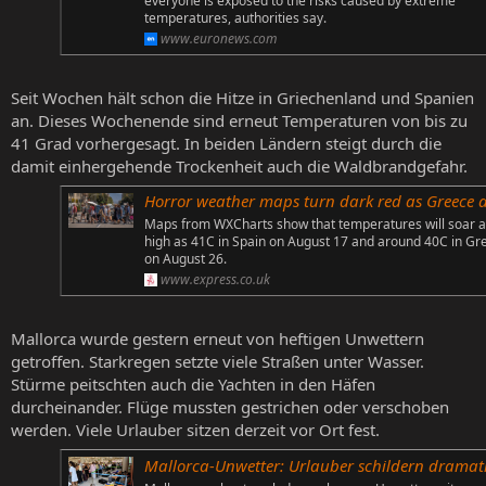
everyone is exposed to the risks caused by extreme
temperatures, authorities say.
www.euronews.com
Seit Wochen hält schon die Hitze in Griechenland und Spanien
an. Dieses Wochenende sind erneut Temperaturen von bis zu
41 Grad vorhergesagt. In beiden Ländern steigt durch die
damit einhergehende Trockenheit auch die Waldbrandgefahr.
Horror weather maps turn dark red as Greece and Spain hit by 41C heat b
Maps from WXCharts show that temperatures will soar 
high as 41C in Spain on August 17 and around 40C in Gr
on August 26.
www.express.co.uk
Mallorca wurde gestern erneut von heftigen Unwettern
getroffen. Starkregen setzte viele Straßen unter Wasser.
Stürme peitschten auch die Yachten in den Häfen
durcheinander. Flüge mussten gestrichen oder verschoben
werden. Viele Urlauber sitzen derzeit vor Ort fest.
Mallorca-Unwetter: Urlauber schildern dramatische Szenen – „Es ist grausam h