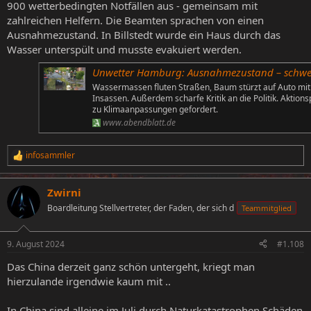
900 wetterbedingten Notfällen aus - gemeinsam mit
zahlreichen Helfern. Die Beamten sprachen von einen
Ausnahmezustand. In Billstedt wurde ein Haus durch das
Wasser unterspült und musste evakuiert werden.
Unwetter Hamburg: Ausnahmezustand – schwere Verwüstung nach Starkre
Wassermassen fluten Straßen, Baum stürzt auf Auto mit
Insassen. Außerdem scharfe Kritik an die Politik. Aktions
zu Klimaanpassungen gefordert.
www.abendblatt.de
infosammler
R
e
a
Zwirni
k
t
Boardleitung Stellvertreter, der Faden, der sich d
Teammitglied
i
o
n
9. August 2024
#1.108
e
n
Das China derzeit ganz schön untergeht, kriegt man
:
hierzulande irgendwie kaum mit ..
In China sind alleine im Juli durch Naturkatastrophen Schäden