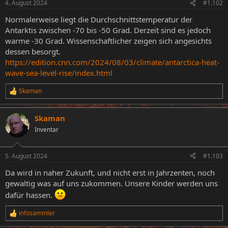
4. August 2024
#1.102
Normalerweise liegt die Durchschnittstemperatur der
Antarktis zwischen -70 bis -50 Grad. Derzeit sind es jedoch
warme -30 Grad. Wissenschaftlicher zeigen sich angesichts
dessen besorgt.
https://edition.cnn.com/2024/08/03/climate/antarctica-heat-
wave-sea-level-rise/index.html
Skaman
R
e
a
Skaman
k
t
Inventar
i
o
n
5. August 2024
#1.103
e
n
Da wird in naher Zukunft, und nicht erst in Jahrzenten, noch
:
gewaltig was auf uns zukommen. Unsere Kinder werden uns
dafür hassen.
infosammler
R
e