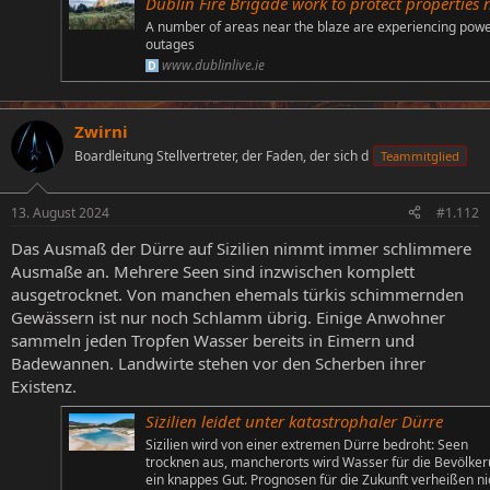
Dublin Fire Brigade work to protect properties near mountain gorse f
A number of areas near the blaze are experiencing pow
outages
www.dublinlive.ie
Zwirni
Boardleitung Stellvertreter, der Faden, der sich d
Teammitglied
13. August 2024
#1.112
Das Ausmaß der Dürre auf Sizilien nimmt immer schlimmere
Ausmaße an. Mehrere Seen sind inzwischen komplett
ausgetrocknet. Von manchen ehemals türkis schimmernden
Gewässern ist nur noch Schlamm übrig. Einige Anwohner
sammeln jeden Tropfen Wasser bereits in Eimern und
Badewannen. Landwirte stehen vor den Scherben ihrer
Existenz.
Sizilien leidet unter katastrophaler Dürre
Sizilien wird von einer extremen Dürre bedroht: Seen
trocknen aus, mancherorts wird Wasser für die Bevölke
ein knappes Gut. Prognosen für die Zukunft verheißen ni