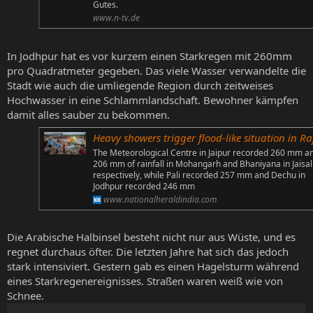
Gutes.
www.n-tv.de
In Jodhpur hat es vor kurzem einen Starkregen mit 260mm
pro Quadratmeter gegeben. Das viele Wasser verwandelte die
Stadt wie auch die umliegende Region durch zeitweises
Hochwasser in eine Schlammlandschaft. Bewohner kämpfen
damit alles sauber zu bekommen.
Heavy showers trigger flood-like situation in Rajasthan's Jaisalmer, Pali, Jod
The Meteorological Centre in Jaipur recorded 260 mm a
206 mm of rainfall in Mohangarh and Bhaniyana in Jaisa
respectively, while Pali recorded 257 mm and Dechu in
Jodhpur recorded 246 mm
www.nationalheraldindia.com
Die Arabische Halbinsel besteht nicht nur aus Wüste, und es
regnet durchaus öfter. Die letzten Jahre hat sich das jedoch
stark intensiviert. Gestern gab es einen Hagelsturm während
eines Starkregenereignisses. Straßen waren weiß wie von
Schnee.