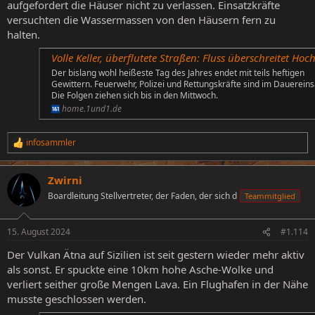
aufgefordert die Häuser nicht zu verlassen. Einsatzkräfte
versuchten die Wassermassen von den Häusern fern zu
halten.
Volle Keller, überflutete Straßen: Fluss überschreitet Hochwasser-Mar
Der bislang wohl heißeste Tag des Jahres endet mit teils heftigen
Gewittern. Feuerwehr, Polizei und Rettungskräfte sind im Dauereins
Die Folgen ziehen sich bis in den Mittwoch.
home.1und1.de
infosammler
R
e
a
Zwirni
k
t
Boardleitung Stellvertreter, der Faden, der sich d
Teammitglied
i
o
n
15. August 2024
#1.114
e
n
Der Vulkan Ätna auf Sizilien ist seit gestern wieder mehr aktiv
:
als sonst. Er spuckte eine 10km hohe Asche-Wolke und
verliert seither große Mengen Lava. Ein Flughafen in der Nähe
musste geschlossen werden.