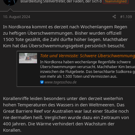
Boardleitung Stellvertreter, der Faden, der sich d
Teammitglied
10. August 2024
#1.109
In Nordkorea kommt es derzeit nach Wochenlangem Regen
zu heftigen Überschwemmungen. Bisher wurden offiziell
1500 Tote gezählt, die Zahl dürfte höher liegen. Machthaber
Kim hat das Überschwemmungsgebiet persönlich besucht.
Tote und Vermisste: Schwere Überschwemmungen in Nordkor
In Nordkorea haben wochenlange Regenfälle schwere
Überschwemmungen verursacht. Machthaber Kim besu
inzwischen die Flutgebiete. Das benachbarte Südkorea g
von mehr als 1.500 Toten und Vermissten aus.
www.tagesschau.de
Korallenriffe leiden besonders unter den derzeit weiterhin
hohen Temperaturen des Wassers in den Weltmeeren. Das
Great Barriere Reef vor Australien war laut einer Studie noch
nie dermaßen heiß. Verglichen wurde dazu ein Zeitraum von
400 Jahren. Die Wärme verhindert den Wachstum der
Korallen.