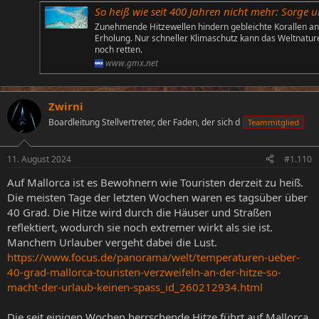
So heiß wie seit 400 Jahren nicht mehr: Sorge um das Great Barrier 
Zunehmende Hitzewellen hindern gebleichte Korallen an
Erholung. Nur schneller Klimaschutz kann das Weltnatur
noch retten.
www.gmx.net
Zwirni
Boardleitung Stellvertreter, der Faden, der sich d
Teammitglied
11. August 2024
#1.110
Auf Mallorca ist es Bewohnern wie Touristen derzeit zu heiß.
Die meisten Tage der letzten Wochen waren es tagsüber über
40 Grad. Die Hitze wird durch die Häuser und Straßen
reflektiert, wodurch sie noch extremer wirkt als sie ist.
Manchem Urlauber vergeht dabei die Lust.
https://www.focus.de/panorama/welt/temperaturen-ueber-
40-grad-mallorca-touristen-verzweifeln-an-der-hitze-so-
macht-der-urlaub-keinen-spass_id_260212934.html
Die seit einigen Wochen herrschende Hitze führt auf Mallorca