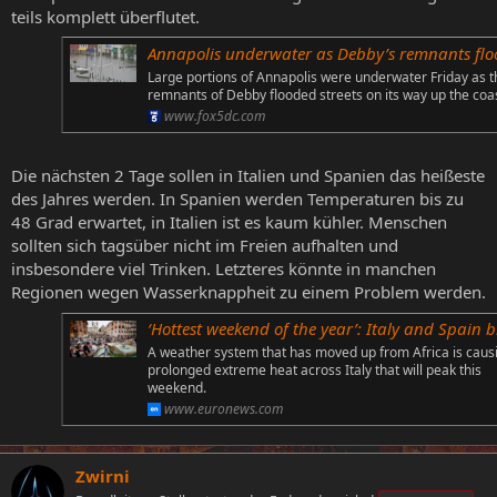
teils komplett überflutet.
Annapolis underwater as Debby’s remnants flood stre
Large portions of Annapolis were underwater Friday as t
remnants of Debby flooded streets on its way up the coas
www.fox5dc.com
Die nächsten 2 Tage sollen in Italien und Spanien das heißeste
des Jahres werden. In Spanien werden Temperaturen bis zu
48 Grad erwartet, in Italien ist es kaum kühler. Menschen
sollten sich tagsüber nicht im Freien aufhalten und
insbesondere viel Trinken. Letzteres könnte in manchen
Regionen wegen Wasserknappheit zu einem Problem werden.
‘Hottest weekend of the year’: Italy and Spain brace for extreme h
A weather system that has moved up from Africa is caus
prolonged extreme heat across Italy that will peak this
weekend.
www.euronews.com
Zwirni