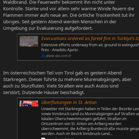
Waldbrand. Die Feuerwehr bekommt ihn nicht unter
Kontrolle. Starke und vor allem sehr warme Winde feuern die
Flammen immer aufs neue an. Die örtliche Trockenheit tut ihr
übriges. Seit gestern Abend werden Menschen in der
Umgebung zur Evakuierung aufgefordert.
Evacuations ordered as forest fire in Türkiye’s Izmir province spreads amid strong w
Extensive efforts underway from air, ground to extinguis
fires - Anadolu Ajansı
www.aa.com.tr
Im österreichischen Teil von Tirol gab es gestern Abend
Starkregen. Dieser führte zu mehrere Murenabgängen, aber
auch zu Sturzfluten. Viele Straßen wie auch Autos sind
zerstört, Dutzende Häuser beschädigt.
Überflutungen in St. Anton
Unwetter mit Starkregen haben in Teilen der Bezirke La
sowie Innsbruck-Land zu Murenabgängen auf Straßen u
lokalen Überschwemmungen geführt. Straßen im
Ortszentrum von St. Anton am Arlberg wurden
überschwemmt, die Arlberg-Bundesstraße musste gespe
werden. Auch im Bezirk Innsbruck-Land...