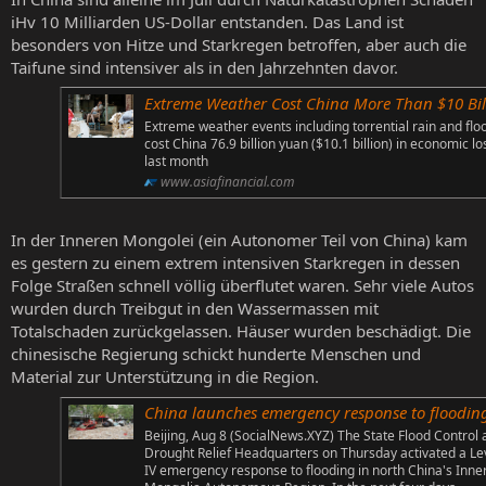
iHv 10 Milliarden US-Dollar entstanden. Das Land ist
besonders von Hitze und Starkregen betroffen, aber auch die
Taifune sind intensiver als in den Jahrzehnten davor.
Extreme Weather Cost China More Than $10 Billion In July Al
Extreme weather events including torrential rain and flo
cost China 76.9 billion yuan ($10.1 billion) in economic l
last month
www.asiafinancial.com
In der Inneren Mongolei (ein Autonomer Teil von China) kam
es gestern zu einem extrem intensiven Starkregen in dessen
Folge Straßen schnell völlig überflutet waren. Sehr viele Autos
wurden durch Treibgut in den Wassermassen mit
Totalschaden zurückgelassen. Häuser wurden beschädigt. Die
chinesische Regierung schickt hunderte Menschen und
Material zur Unterstützung in die Region.
China launches emergency response to flooding in Inner Mongolia - Social News 
Beijing, Aug 8 (SocialNews.XYZ) The State Flood Control
Drought Relief Headquarters on Thursday activated a Le
IV emergency response to flooding in north China's Inne