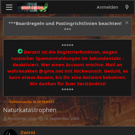
Anmelden
***
Boardregeln und Postingrichtlinien beachten!
***
*****
Derzeit ist die Registrierfunktion, wegen
russischer Spamanmeldungen im Sekundentakt -
deaktiviert. Wer einen Account möchte: Mail an
wahrexakten @ gmx.net mit Nickwunsch. Geduld, es
kann etwas dauern, bis Ihr eine Antwort bekommt.
Wir danken für Euer Verständnis!
*****
Geheimsache BLUE PLANET
Naturkatastrophen
E
E
Anonymer User
19. September 2003
r
r
s
s
Zwirni
t
t