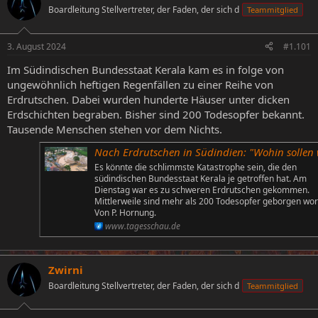
Boardleitung Stellvertreter, der Faden, der sich d
Teammitglied
e
e
l
l
l
l
3. August 2024
#1.101
e
t
r
a
Im Südindischen Bundesstaat Kerala kam es in folge von
m
ungewöhnlich heftigen Regenfällen zu einer Reihe von
Erdrutschen. Dabei wurden hunderte Häuser unter dicken
Erdschichten begraben. Bisher sind 200 Todesopfer bekannt.
Tausende Menschen stehen vor dem Nichts.
Nach Erdrutschen in Südindien: "Wohin sollen wir jetzt gehe
Es könnte die schlimmste Katastrophe sein, die den
südindischen Bundesstaat Kerala je getroffen hat. Am
Dienstag war es zu schweren Erdrutschen gekommen.
Mittlerweile sind mehr als 200 Todesopfer geborgen wo
Von P. Hornung.
www.tagesschau.de
Zwirni
Boardleitung Stellvertreter, der Faden, der sich d
Teammitglied