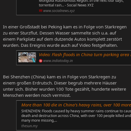
Mongolia Autonomous Region. In the next four days,
torrential rain... - Social News XYZ
www.socialnews.xyz
In einer Großstadt bei Peking kam es in Folge von Starkregen
zu einer Sturzflut. Dessen Wasser sammelte sich u.a. auf
einem Parkplatz auf dem dutzende Autos komplett zerstört
wurden. Das Ereignis wurde auch auf Video festgehalten.
Video: Flash floods in China turn parking area into graveyard of 
www.indiatoday.in
Bei Shenzhen (China) kam es in Folge von Starkregen zu
einem großen Erdrutsch. Dieser begrub mehrere Häuser
unter sich. Bisher wurden 100 Tote gezählt, hunderte weitere
Menschen werden noch vermisst.
More than 100 die in China’s heavy rains, over 100 more missin
SHENZHEN: Floods caused by heavy summer rains continue to cau
death and destruction across China, with over 100 people killed and
many more missing,...
thesun.my