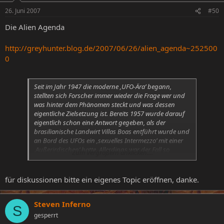
26. Juni 2007
#50
Die Alien Agenda
http://greyhunter.blog.de/2007/06/26/alien_agenda~252500
0
Seit im Jahr 1947 die moderne ‚UFO-Ära’ begann,
stellten sich Forscher immer wieder die Frage wer und
was hinter dem Phänomen steckt und was dessen
eigentliche Zielsetzung ist. Bereits 1957 wurde darauf
eigentlich schon eine Antwort gegeben, als der
brasilianische Landwirt Villas Boas entführt wurde und
an Bord des UFOs ein ‚sexuelles Intermezzo’ mit einer
‚Außerirdischen’ hatte. Allerdings war der Fall so
Zum Vergrößern anklicken....
strange, dass er erst 1966 – zusammen mit der Hill-
Entführung – publiziert wurde.
für diskussionen bitte ein eigenes Topic eröffnen, danke.
Steven Inferno
S
gesperrt