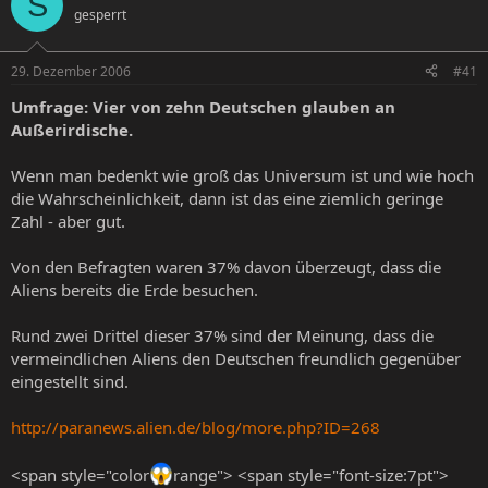
S
gesperrt
e
e
l
l
l
l
29. Dezember 2006
#41
e
t
r
a
Umfrage: Vier von zehn Deutschen glauben an
m
Außerirdische.
Wenn man bedenkt wie groß das Universum ist und wie hoch
die Wahrscheinlichkeit, dann ist das eine ziemlich geringe
Zahl - aber gut.
Von den Befragten waren 37% davon überzeugt, dass die
Aliens bereits die Erde besuchen.
Rund zwei Drittel dieser 37% sind der Meinung, dass die
vermeindlichen Aliens den Deutschen freundlich gegenüber
eingestellt sind.
http://paranews.alien.de/blog/more.php?ID=268
<span style="color
range"> <span style="font-size:7pt">