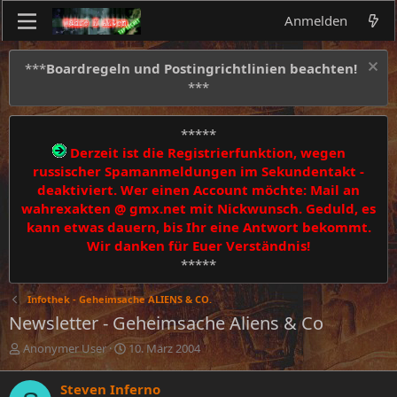
Anmelden
***
Boardregeln und Postingrichtlinien beachten!
***
*****
Derzeit ist die Registrierfunktion, wegen
russischer Spamanmeldungen im Sekundentakt -
deaktiviert. Wer einen Account möchte: Mail an
wahrexakten @ gmx.net mit Nickwunsch. Geduld, es
kann etwas dauern, bis Ihr eine Antwort bekommt.
Wir danken für Euer Verständnis!
*****
Infothek - Geheimsache ALIENS & CO.
Newsletter - Geheimsache Aliens & Co
E
E
Anonymer User
10. März 2004
r
r
s
s
Steven Inferno
t
t