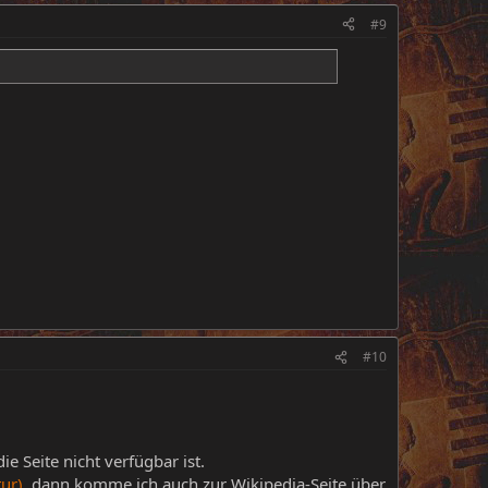
#9
#10
e Seite nicht verfügbar ist.
tur)
, dann komme ich auch zur Wikipedia-Seite über