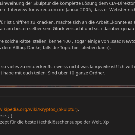
r Einweihung der Skulptur die komplette Lösung dem CIA-Direkto
nem Interview für wired.com im Januar 2005, dass er Webster nic
ür ist Chiffren zu knacken, machte sich an die Arbeit...konnte es a
n am besten selber sein Glück versucht und sich darüber genau 
ere solche Rätsel stellen, kenne 100 , sogar einige von Isaac Newt
dem Alltag. Danke, falls die Topic hier bleiben kann).
t so vieles zu entdecken!Ich weiss nicht was langweile ist! Ich wil
t habe mit euch teilen. Sind über 10 ganze Ordner.
wikipedia.org/wiki/Kryptos_(Skulptur)
.
e. ;-)
Rezept für die beste Hechtklösschensuppe der Welt. Xp