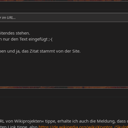
r im URL...
eitendes stehen.
 nur den Text eingefügt ;-(
pen und ja, das Zitat stammt von der Site.
 von Wikiprojekten« tippe, erhalte ich auch die Meldung, dass di
ten Link tippe, also
https://de.wikipedia.org/wiki/Kryptos_(Skulp