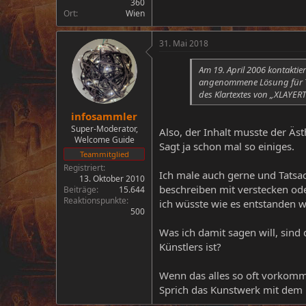
360
Ort
Wien
31. Mai 2018
Am 19. April 2006 kontaktie
angenommene Lösung für Tei
des Klartextes von „XLAYERT
infosammler
Super-Moderator,
Also, der Inhalt musste der Äs
Welcome Guide
Sagt ja schon mal so einiges.
Teammitglied
Registriert
Ich male auch gerne und Tatsach
13. Oktober 2010
beschreiben mit verstecken ode
Beiträge
15.644
Reaktionspunkte
ich wüsste wie es entstanden wä
500
Was ich damit sagen will, sind
Künstlers ist?
Wenn das alles so oft vorkommt,
Sprich das Kunstwerk mit dem Bu