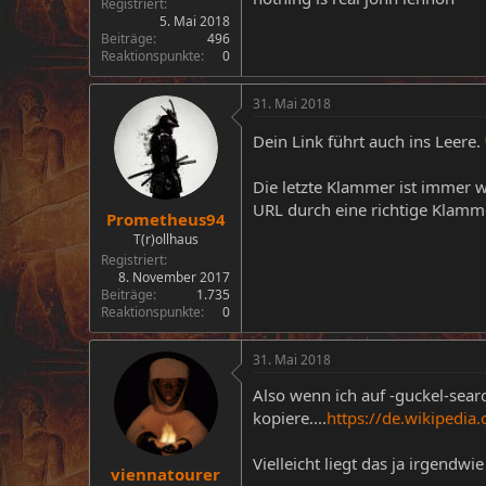
Registriert
5. Mai 2018
Beiträge
496
Reaktionspunkte
0
31. Mai 2018
Dein Link führt auch ins Leere.
Die letzte Klammer ist immer w
URL durch eine richtige Klamm
Prometheus94
T(r)ollhaus
Registriert
8. November 2017
Beiträge
1.735
Reaktionspunkte
0
31. Mai 2018
Also wenn ich auf -guckel-sear
kopiere....
https://de.wikipedia.
Vielleicht liegt das ja irgendw
viennatourer