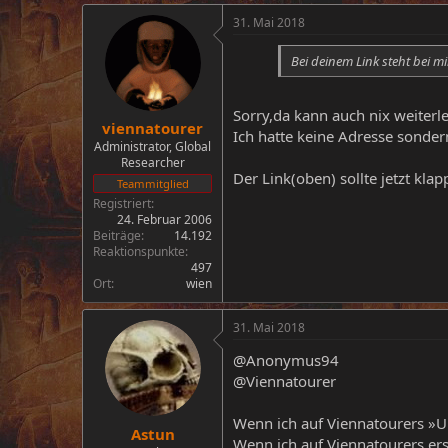
31. Mai 2018
Bei deinem Link steht bei mi
Sorry,da kann auch nix weiterl
viennatourer
Ich hatte keine Adresse sondern
Administrator, Global
Researcher
Der Link(oben) sollte jetzt klap
Teammitglied
Registriert
24. Februar 2006
Beiträge
14.192
Reaktionspunkte
497
Ort
wien
31. Mai 2018
@Anonymus94
@Viennatourer
Wenn ich auf Viennatourers »URL
Astun
Wenn ich auf Viennatourers ers