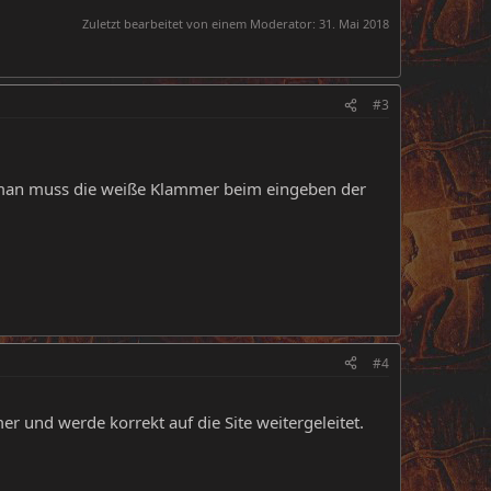
Zuletzt bearbeitet von einem Moderator:
31. Mai 2018
#3
t, man muss die weiße Klammer beim eingeben der
#4
r und werde korrekt auf die Site weitergeleitet.