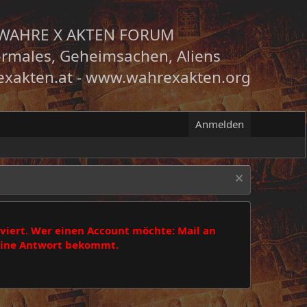
WAHRE X AKTEN FORUM
rmales, Geheimsachen, Aliens
xakten.at
-
www.wahrexakten.org
Anmelden
viert. Wer einen Account möchte: Mail an
 eine Antwort bekommt.