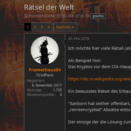
Rätsel der Welt
E
E
S
Prometheus94
30. Mai 2018
goethe
r
r
c
s
s
h
1
2
3
4
Nächste
t
t
l
e
e
a
30. Mai 2018
l
l
g
l
l
w
Ich möchte hier viele Rätsel (a
e
t
o
r
a
r
Als Beispiel hier:
m
t
Das Kryptos vor dem CIA-Hauptq
e
Prometheus94
T(r)ollhaus
https://de.m.wikipedia.org/wik
Registriert
8. November 2017
Beiträge
1.735
Ein bewusstes Rätsel des Erba
Reaktionspunkte
0
"Sanborn hat seither offenbart,
„revreencrypted“ Absätze entsc
Der einzige der die Lösung zum