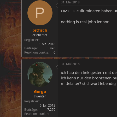
31. Mai 2018
P
OMG! Die Illuminaten haben un
nothing is real john lennon
pitfisch
erleuchtet
Registriert
5. Mai 2018
Beiträge
496
Reaktionspunkte
0
31. Mai 2018
ich hab den link gestern mit d
ich kenn nur den bronzenen bu
mittelalter? stichwort lebendig
Gorgo
Inventar
Registriert
6. Juli 2012
Beiträge
7.270
Reaktionspunkte