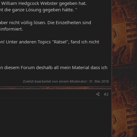
r William Hedgcock Webster gegeben hat.
ht die ganze Lösung gegeben hätte. "
ber nicht völlig lösen. Die Einzelheiten sind
informiert.
on! Unter anderen Topics "Rätsel", fand ich nicht
l in diesem Forum deshalb all mein Material dass ich
Zuletzt bearbeitet von einem Moderator:
31. Mai 2018
#2