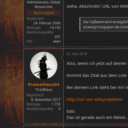
Administrator, Global
siehe, Abschnitt// URL von WIKI
Researcher
Teammitglied
Registriert
Der Software wird ermöglicht
24. Februar 2006
erzwingt hingegen die Domai
Beiträge
14.192
Reaktionspunkte
497
Ort
wien
31. Mai 2018
Also, wenn ich jetzt auf deinen L
Kommt das Zitat aus dem Link 
Prometheus94
Bei deinem Link steht bei mir 
T(r)ollhaus
Registriert
http://url von wikiprojekten/
8. November 2017
Beiträge
1.735
Reaktionspunkte
0
Edit:
Das ist gerade auch ein Rätsel..