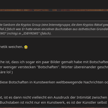
rte Sanborn die Kryptos Group (eine Internetgruppe, die dem Kryptos-Rätsel gew
l 2 falsch war. Er hatte einen einzelnen Buchstaben aus ästhetischen Gründe
WO“ (richtig) in „IDBYROWS“ (falsch).
thetik weichen.
e ist, dass ich sogar ein paar Bilder gemalt habe mit Botschaften
r weniger verstecken "Botschaften". Wörter übereinander geschri
re lol )
 diese Botschaften in Kunstwerken weltbewegende Nachrichten od
 ist es dann nicht vielleicht ein Ausdruck der Intimität zwische
chstaben ist nicht nur ein Kunstwerk, es ist der Künstler selbst 