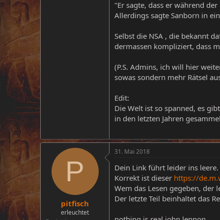
"Er sagte, dass er während de
Allerdings sagte Sanborn in ei
Selbst die NSA , die bekannt daf
dermassen kompliziert, dass ma
(P.S. Admins, ich will hier weit
sowas sondern mehr Rätsel aus 
Edit:
Die Welt ist so spanned, es gib
in den letzten Jahren gesammel
31. Mai 2018
P
Dein Link führt leider ins leere.
Korrekt ist dieser
https://de.m.
Wem das Lesen gegeben, der les
Der letzte Teil beinhaltet das 
pitfisch
erleuchtet
nothing is real john lennon