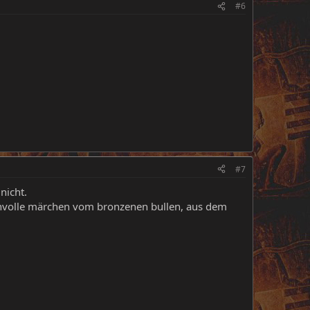
#6
#7
nicht.
uenvolle märchen vom bronzenen bullen, aus dem